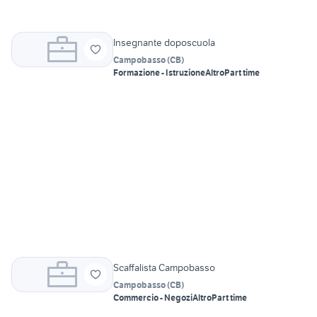
Insegnante doposcuola
Campobasso
(
CB
)
Formazione - Istruzione
Altro
Part time
Scaffalista Campobasso
Campobasso
(
CB
)
Commercio - Negozi
Altro
Part time