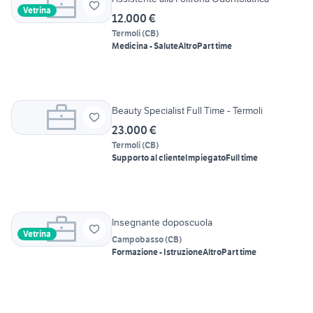
Vetrina
12.000 €
Termoli
(
CB
)
Medicina - Salute
Altro
Part time
Beauty Specialist Full Time - Termoli
23.000 €
Termoli
(
CB
)
Supporto al cliente
Impiegato
Full time
Insegnante doposcuola
Vetrina
Campobasso
(
CB
)
Formazione - Istruzione
Altro
Part time