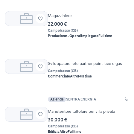
Magazziniere
22.000 €
Campobasso
(
CB
)
Produzione - Operai
Impiegato
Full time
Sviluppatore rete partner point luce e gas
Campobasso
(
CB
)
Commerciale
Altro
Full time
Azienda
SENTRA ENERGIA
Manutentore tuttofare per villa privata
30.000 €
Campobasso
(
CB
)
Edilizia
Altro
Full time