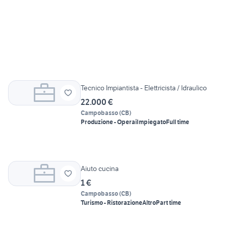
Tecnico Impiantista - Elettricista / Idraulico
22.000 €
Campobasso
(
CB
)
Produzione - Operai
Impiegato
Full time
Aiuto cucina
1 €
Campobasso
(
CB
)
Turismo - Ristorazione
Altro
Part time