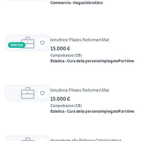
Commercio - Negozi
Altro
Altro
Istruttrice Pilates Reformer\Mat
Vetrina
15.000 €
Campobasso
(
CB
)
Estetica - Cura della persona
Impiegato
Part time
Istruttrice Pilates Reformer\Mat
15.000 €
Campobasso
(
CB
)
Estetica - Cura della persona
Impiegato
Part time
Assistente alla Poltrona Odontoiatrica