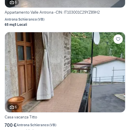
6
Appartamento Valle Antrona -CIN: IT103001C29YZ89H2
Antrona Schieranco
(
VB
)
65 mq
5 Locali
6
Casa vacanza Titto
700 €
Antrona Schieranco
(
VB
)