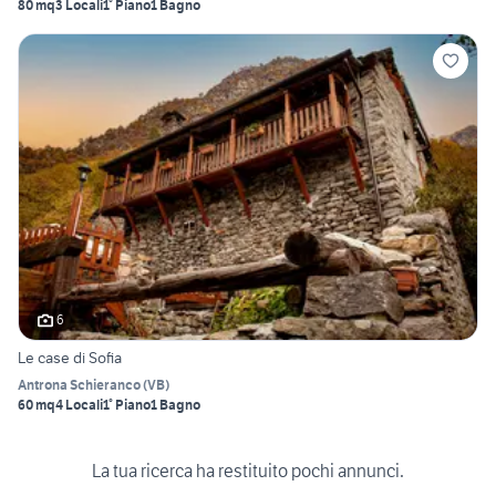
80 mq
3 Locali
1° Piano
1 Bagno
6
Le case di Sofia
Antrona Schieranco
(
VB
)
60 mq
4 Locali
1° Piano
1 Bagno
La tua ricerca ha restituito pochi annunci.