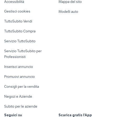
Accessibilità
Mappa del sito
Loft, mansarde e
Veicoli commerciali
altro
Gestisci cookies
Modelli auto
Case vacanza
TuttoSubito Vendi
Uffici e Locali
TuttoSubito Compra
commerciali
Servizio TuttoSubito
elettronica
per la casa e la
sports e hobby
Servizio TuttoSubito per
persona
Informatica
Animali
Professionisti
Arredamento e
Console e
Accessori per
Casalinghi
Inserisci annuncio
Videogiochi
animali
Elettrodomestici
Promuovi annuncio
Audio/Video
Musica e Film
Giardino e Fai da te
Consigli per la vendita
Fotografia
Libri e Riviste
Abbigliamento e
Negozi e Aziende
Telefonia
Strumenti Musicali
Accessori
Subito per le aziende
Sports
Tutto per i bambini
Seguici su
Scarica gratis l'App