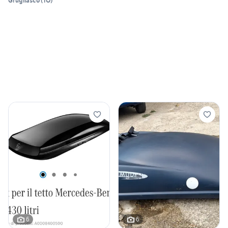
Grugliasco
(
TO
)
6
6