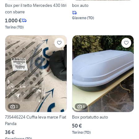
Box per il tetto Mercedes 430 litri
box auto
con sbarre
Giaveno
(
TO
)
1.000 €
Torino
(
TO
)
3
6
735446224 Cuffia leva marce Fiat
Box portatutto auto
Panda
50 €
36 €
Torino
(
TO
)
Grugliasco
(
TO
)