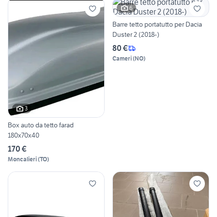
6
Barre tetto portatutto per Dacia
Duster 2 (2018-)
80 €
Cameri
(
NO
)
3
Box auto da tetto farad
180x70x40
170 €
Moncalieri
(
TO
)