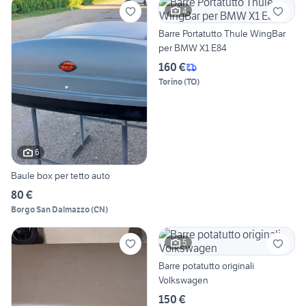
4
Barre Portatutto Thule WingBar
per BMW X1 E84
160 €
Torino
(
TO
)
6
Baule box per tetto auto
80 €
Borgo San Dalmazzo
(
CN
)
5
Barre potatutto originali
Volkswagen
150 €