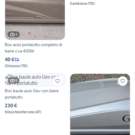
Cambiano
(
TO
)
4
Box auto portatutto completo di
barre c.va 400litr
40 €
Chivasso
(
TO
)
5
Box baule auto Gev con barre
portatutto
230 €
Nizza Monferrato
(
AT
)