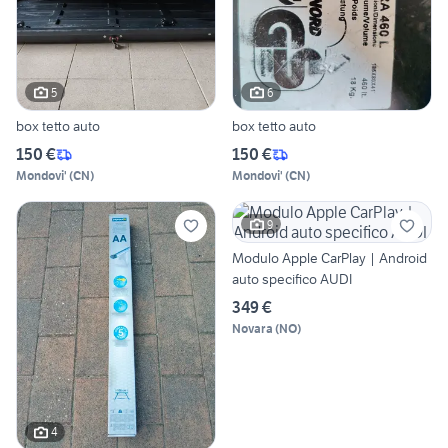
5
6
box tetto auto
box tetto auto
150 €
150 €
Mondovi'
(
CN
)
Mondovi'
(
CN
)
9
Modulo Apple CarPlay | Android
auto specifico AUDI
349 €
Novara
(
NO
)
4