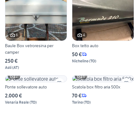
6
4
Baule Box vetroresina per
Box tetto auto
camper
50 €
250 €
Nichelino
(
TO
)
Asti
(
AT
)
2
6
Ponte sollevatore auto
Scatola box filtro aria 500x
2.000 €
70 €
Venaria Reale
(
TO
)
Torino
(
TO
)