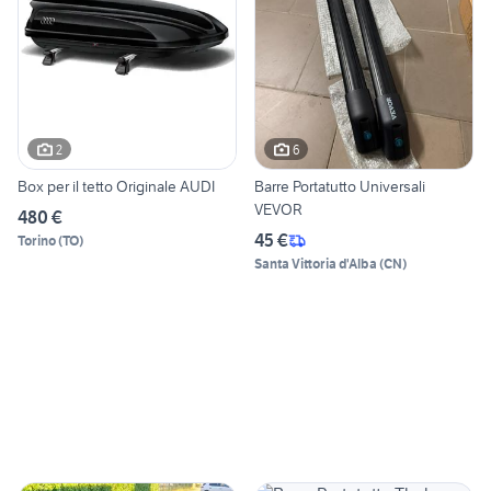
2
6
Box per il tetto Originale AUDI
Barre Portatutto Universali
VEVOR
480 €
45 €
Torino
(
TO
)
Santa Vittoria d'Alba
(
CN
)