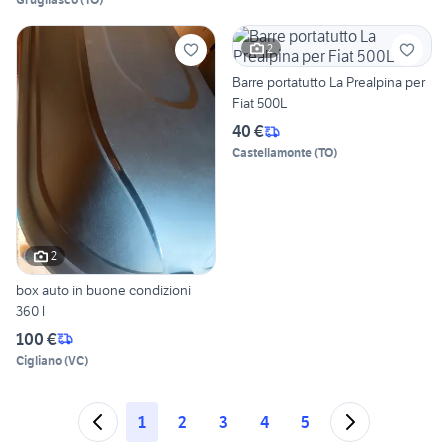
2
Barre portatutto La Prealpina per
Fiat 500L
40 €
Castellamonte
(
TO
)
2
box auto in buone condizioni
360 l
100 €
Cigliano
(
VC
)
1
2
3
4
5