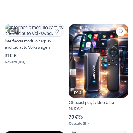
4
Interfaccia modulo carplay
android auto Volkswagen
310 €
Novara
(
NO
)
3
Ottocast play2video Ultra-
NUOVO
70 €
Cossato
(
BI
)