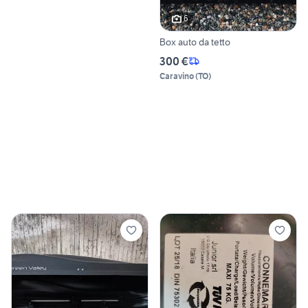
6
Box auto da tetto
300 €
Caravino
(
TO
)