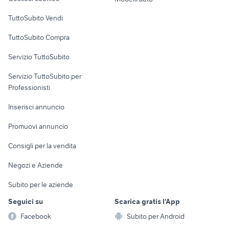
Case vacanza
TuttoSubito Vendi
Uffici e Locali
TuttoSubito Compra
commerciali
Servizio TuttoSubito
elettronica
per la casa e la
sports e hobby
Servizio TuttoSubito per
persona
Informatica
Animali
Professionisti
Arredamento e
Console e
Accessori per
Casalinghi
Inserisci annuncio
Videogiochi
animali
Elettrodomestici
Promuovi annuncio
Audio/Video
Musica e Film
Giardino e Fai da te
Consigli per la vendita
Fotografia
Libri e Riviste
Abbigliamento e
Negozi e Aziende
Telefonia
Strumenti Musicali
Accessori
Subito per le aziende
Sports
Tutto per i bambini
Seguici su
Scarica gratis l'App
Biciclette
Facebook
Subito per Android
Collezionismo