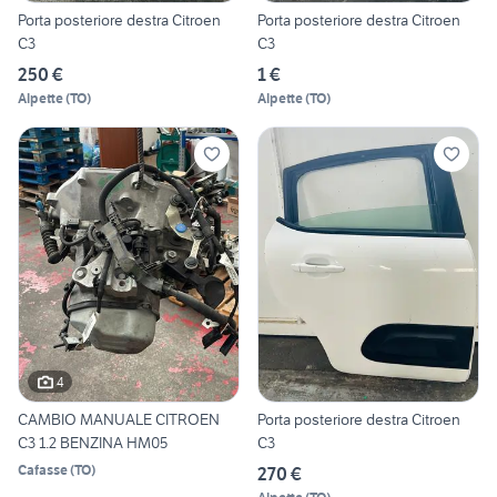
Porta posteriore destra Citroen
Porta posteriore destra Citroen
C3
C3
250 €
1 €
Alpette
(
TO
)
Alpette
(
TO
)
4
CAMBIO MANUALE CITROEN
Porta posteriore destra Citroen
C3 1.2 BENZINA HM05
C3
Cafasse
(
TO
)
270 €