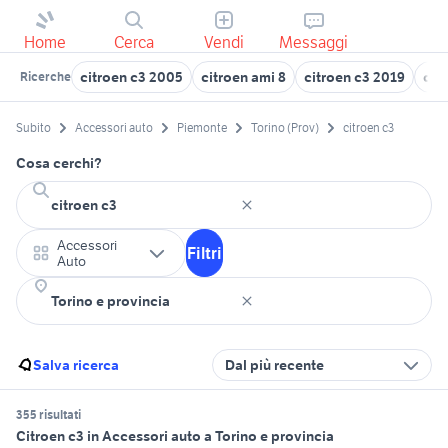
Home
Cerca
Vendi
Messaggi
citroen c3 2005
citroen ami 8
citroen c3 2019
cit
Ricerche
Subito
Accessori auto
Piemonte
Torino (Prov)
citroen c3
Cosa cerchi?
Accessori
Filtri
Auto
Salva ricerca
Dal più recente
355 risultati
Citroen c3 in Accessori auto a Torino e provincia