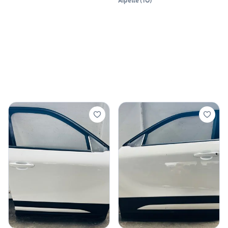
Alpette
(
TO
)