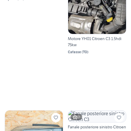
Motore YH01 Citroen C3 1.5hdi
75kw
Cafasse
(
TO
)
2
Fanale posteriore sinistro Citroen