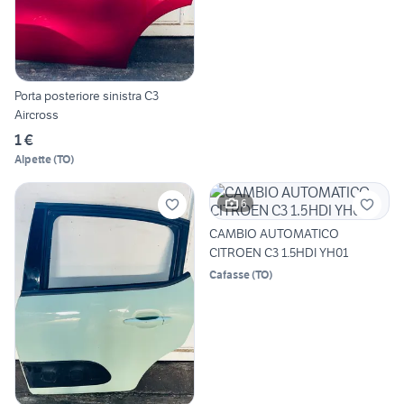
Porta posteriore sinistra C3
Aircross
1 €
Alpette
(
TO
)
6
CAMBIO AUTOMATICO
CITROEN C3 1.5HDI YH01
Cafasse
(
TO
)