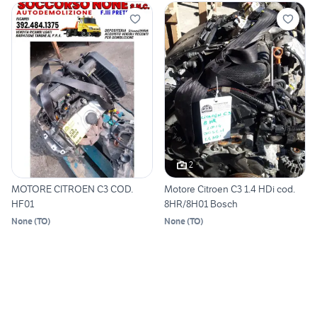
2
MOTORE CITROEN C3 COD.
Motore Citroen C3 1.4 HDi cod.
HF01
8HR/8H01 Bosch
None
(
TO
)
None
(
TO
)