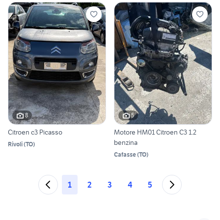
8
5
Citroen c3 Picasso
Motore HM01 Citroen C3 1.2
benzina
Rivoli
(
TO
)
Cafasse
(
TO
)
1
2
3
4
5