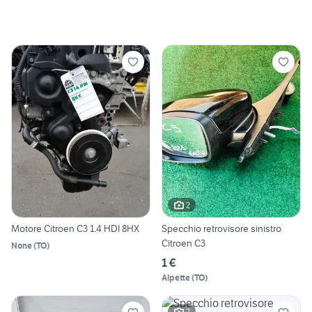
2
Motore Citroen C3 1.4 HDI 8HX
Specchio retrovisore sinistro
Citroen C3
None
(
TO
)
1 €
Alpette
(
TO
)
2