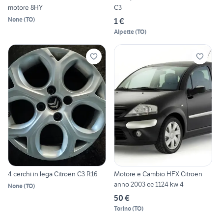
motore 8HY
C3
None
(
TO
)
1 €
Alpette
(
TO
)
4 cerchi in lega Citroen C3 R16
Motore e Cambio HFX Citroen
anno 2003 cc 1124 kw 4
None
(
TO
)
50 €
Torino
(
TO
)