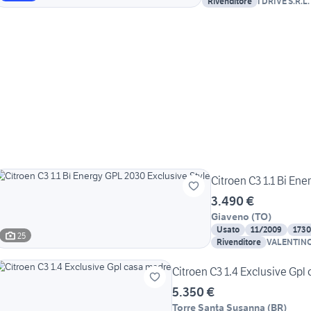
Rivenditore
I DRIVE S.R.L.
Citroen C3 1.1 Bi En
3.490 €
Giaveno
(
TO
)
Usato
11/2009
173
25
Rivenditore
VALENTINO
Citroen C3 1.4 Exclusive Gpl
5.350 €
Torre Santa Susanna
(
BR
)