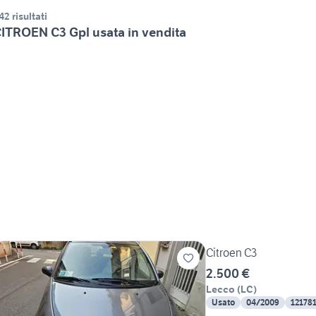
42 risultati
ITROEN C3 Gpl usata in vendita
Citroen C3
2.500 €
Lecco
(
LC
)
Usato
04/2009
12178