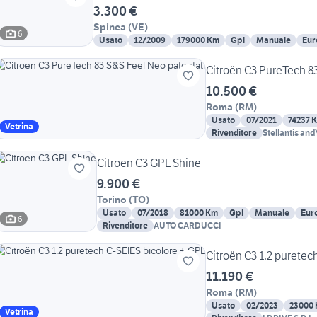
3.300 €
Spinea
(
VE
)
6
Usato
12/2009
179000 Km
Gpl
Manuale
Eur
Citroën C3 PureTech 8
10.500 €
Roma
(
RM
)
Usato
07/2021
74237 
Vetrina
Rivenditore
Stellantis an
Citroen C3 GPL Shine
9.900 €
Torino
(
TO
)
Usato
07/2018
81000 Km
Gpl
Manuale
Eur
6
Rivenditore
AUTO CARDUCCI
Citroën C3 1.2 puretec
11.190 €
Roma
(
RM
)
Usato
02/2023
23000
Vetrina