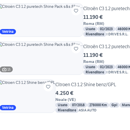
Citroën C3 1.2 puretech
11.190 €
Roma
(
RM
)
Usato
02/2023
46000 
Vetrina
Rivenditore
I DRIVE S.R.L.
Citroën C3 1.2 puretech
11.190 €
Roma
(
RM
)
Usato
02/2023
46000 
15
Rivenditore
I DRIVE S.R.L.
Citroen C3 1.2 Shine benz/GPL
4.250 €
Noale
(
VE
)
Usato
07/2018
278000 Km
Gpl
Manu
Vetrina
Rivenditore
ASIA AUTO