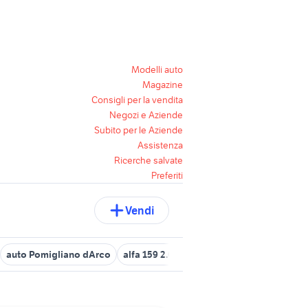
Modelli auto
Magazine
Consigli per la vendita
Negozi e Aziende
Subito per le Aziende
Assistenza
Ricerche salvate
Preferiti
Vendi
auto Pomigliano dArco
alfa 159 2.0 jtdm 170 cv
audi q5 Calabr