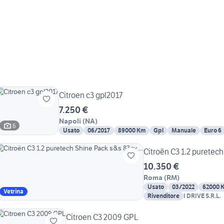
Citroen c3 gpl2017
7.250 €
Napoli
(
NA
)
6
Usato
06/2017
89000 Km
Gpl
Manuale
Euro 6
Citroën C3 1.2 puretech
10.350 €
Roma
(
RM
)
Usato
03/2022
62000 
Vetrina
Rivenditore
I DRIVE S.R.L.
Citroen C3 2009 GPL