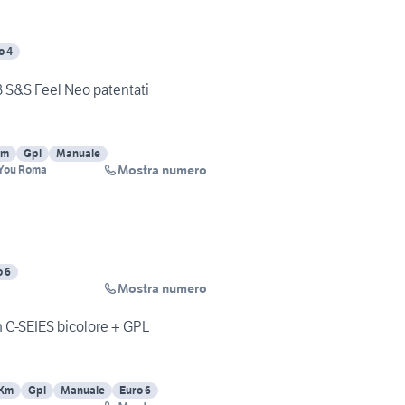
o 4
3 S&S Feel Neo patentati
Km
Gpl
Manuale
Mostra numero
dYou Roma
o 6
Mostra numero
h C-SEIES bicolore + GPL
 Km
Gpl
Manuale
Euro 6