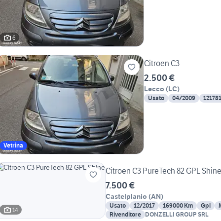
6
Citroen C3
2.500 €
Lecco
(
LC
)
Usato
04/2009
12178
Vetrina
Citroen C3 PureTech 82 GPL Shin
7.500 €
Castelplanio
(
AN
)
Usato
12/2017
169000 Km
Gpl
14
Rivenditore
DONZELLI GROUP SRL