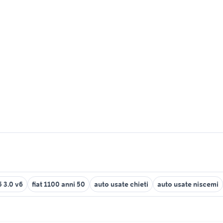
5 3.0 v6
fiat 1100 anni 50
auto usate chieti
auto usate niscemi