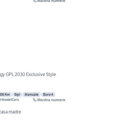
Mostra numero
ergy GPL 2030 Exclusive Style
000 Km
Gpl
Manuale
Euro 4
Mostra numero
 ModelCars
 casa madre