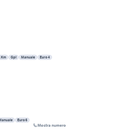
1 Km
Gpl
Manuale
Euro 4
e
Manuale
Euro 6
Mostra numero