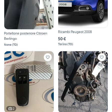
Ricambi Peugeot 2008
Portellone posteriore Citroen
50 €
Berlingo
Torino
(
TO
)
None
(
TO
)
2