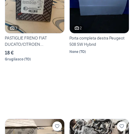
3
2
PASTIGLIE FRENO FIAT
Porta completa destra Peugeot
DUCATO/CITROEN
508 SW Hybrid
JUMPER/PEUGEOT
None
(
TO
)
18 €
Grugliasco
(
TO
)