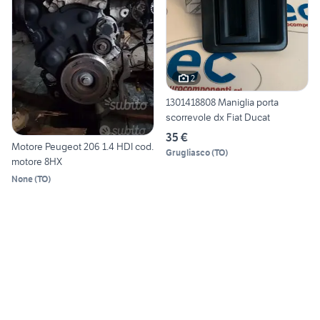
2
1301418808 Maniglia porta
scorrevole dx Fiat Ducat
35 €
Motore Peugeot 206 1.4 HDI cod.
Grugliasco
(
TO
)
motore 8HX
None
(
TO
)