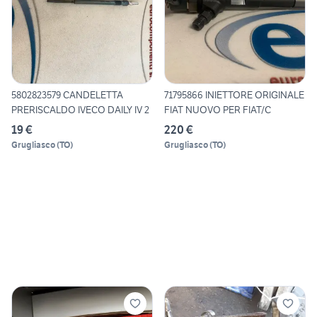
5802823579 CANDELETTA
71795866 INIETTORE ORIGINALE
PRERISCALDO IVECO DAILY IV 2
FIAT NUOVO PER FIAT/C
19 €
220 €
Grugliasco
(
TO
)
Grugliasco
(
TO
)