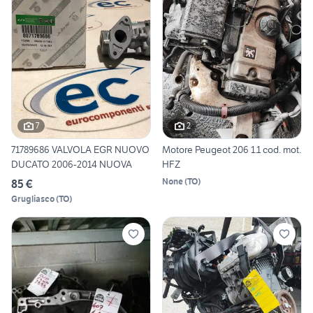
7
2
71789686 VALVOLA EGR NUOVO
Motore Peugeot 206 1.1 cod. mot.
DUCATO 2006-2014 NUOVA
HFZ
None
(
TO
)
85 €
Grugliasco
(
TO
)