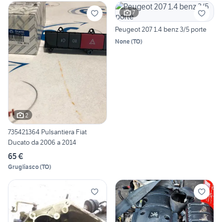
7
Peugeot 207 1.4 benz 3/5 porte
None
(
TO
)
2
735421364 Pulsantiera Fiat
Ducato da 2006 a 2014
65 €
Grugliasco
(
TO
)