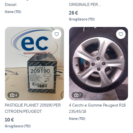
Diesel
ORIGINALE PER
DOBLO'/PUNTO/
None
(
TO
)
26 €
Grugliasco
(
TO
)
4
7
PASTIGLIE PLANET 209190 PER
4 Cerchi e Gomme Peugeot R18
CITROEN/PEUGEOT
235/45/18
None
(
TO
)
10 €
Grugliasco
(
TO
)