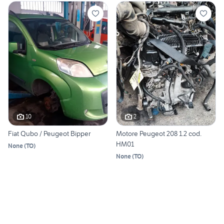
10
2
Fiat Qubo / Peugeot Bipper
Motore Peugeot 208 1.2 cod.
HM01
None
(
TO
)
None
(
TO
)