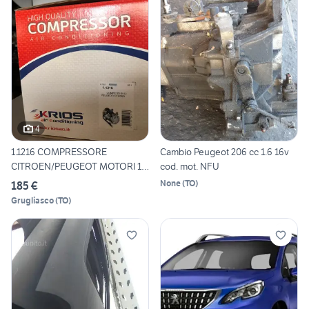
4
1.1216 COMPRESSORE
Cambio Peugeot 206 cc 1.6 16v
CITROEN/PEUGEOT MOTORI 1.6
cod. mot. NFU
NUOV
None
(
TO
)
185 €
Grugliasco
(
TO
)