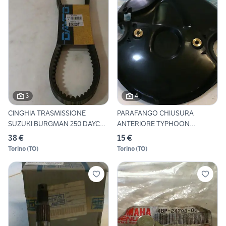
3
4
CINGHIA TRASMISSIONE
PARAFANGO CHIUSURA
SUZUKI BURGMAN 250 DAYCO
ANTERIORE TYPHOON
8189
PIAGGIO 57332
38 €
15 €
Torino
(
TO
)
Torino
(
TO
)