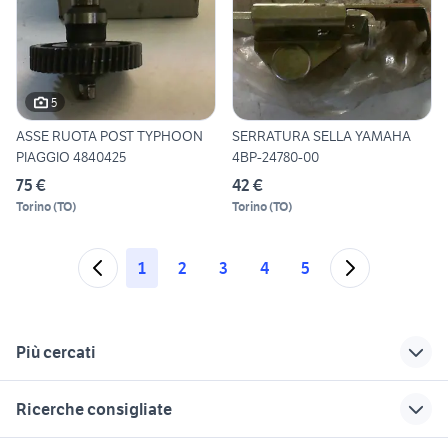
5
ASSE RUOTA POST TYPHOON
SERRATURA SELLA YAMAHA
PIAGGIO 4840425
4BP-24780-00
75 €
42 €
Torino
(
TO
)
Torino
(
TO
)
1
2
3
4
5
Più cercati
Correlati
Richerche simili
Suggerimenti
Ricerche consigliate
tv audio video Roma
mercedes usate
maglia calcio napoli
provincia
torino
bici canyon
moto usate andria