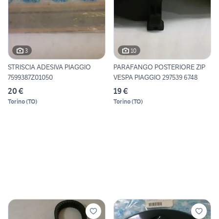
3
10
STRISCIA ADESIVA PIAGGIO
PARAFANGO POSTERIORE ZIP
7599387Z01050
VESPA PIAGGIO 297539 6748
20 €
19 €
Torino
(
TO
)
Torino
(
TO
)