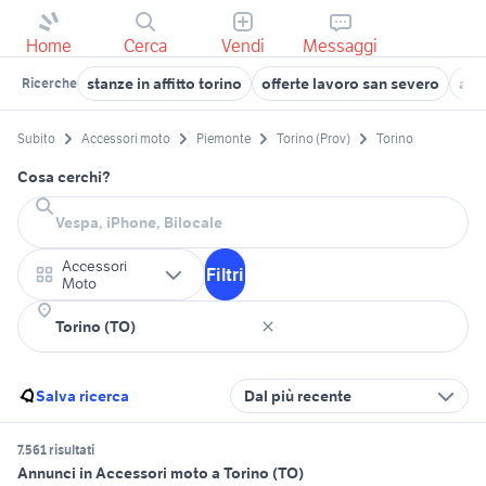
Home
Cerca
Vendi
Messaggi
stanze in affitto torino
offerte lavoro san severo
alf
Ricerche
Subito
Accessori moto
Piemonte
Torino (Prov)
Torino
Cosa cerchi?
Accessori
Filtri
Moto
Salva ricerca
Dal più recente
7.561 risultati
Annunci in Accessori moto a Torino (TO)