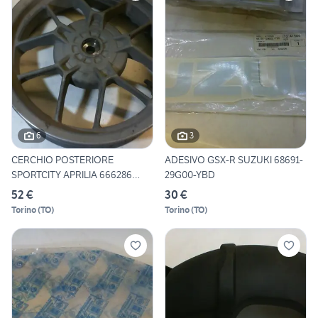
6
3
CERCHIO POSTERIORE
ADESIVO GSX-R SUZUKI 68691-
SPORTCITY APRILIA 666286
29G00-YBD
USATO
52 €
30 €
Torino
(
TO
)
Torino
(
TO
)