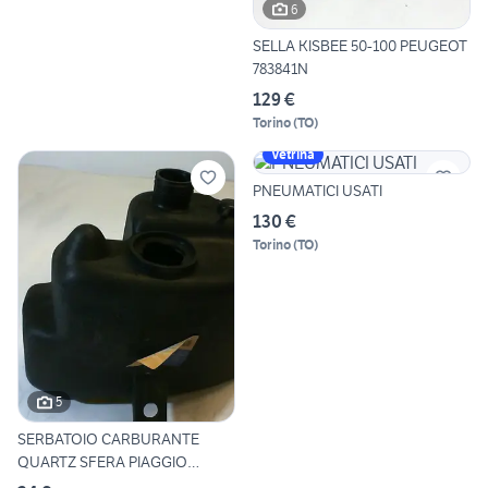
6
SELLA KISBEE 50-100 PEUGEOT
783841N
129 €
Torino
(
TO
)
Vetrina
PNEUMATICI USATI
130 €
Torino
(
TO
)
5
SERBATOIO CARBURANTE
QUARTZ SFERA PIAGGIO
257264