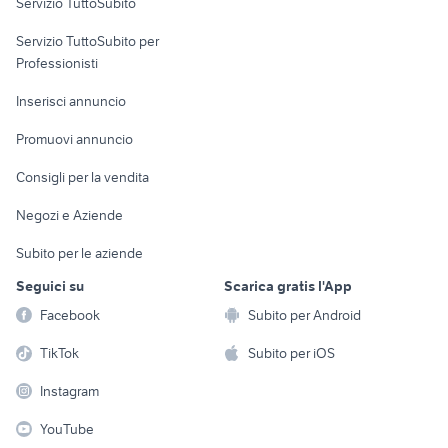
Servizio TuttoSubito
elettronica
per la casa e la
sports e hobby
Servizio TuttoSubito per
persona
Informatica
Animali
Professionisti
Arredamento e
Console e
Accessori per
Casalinghi
Inserisci annuncio
Videogiochi
animali
Elettrodomestici
Promuovi annuncio
Audio/Video
Musica e Film
Giardino e Fai da te
Consigli per la vendita
Fotografia
Libri e Riviste
Abbigliamento e
Negozi e Aziende
Telefonia
Strumenti Musicali
Accessori
Subito per le aziende
Sports
Tutto per i bambini
Seguici su
Scarica gratis l'App
Biciclette
Facebook
Subito per Android
Collezionismo
TikTok
Subito per iOS
Instagram
YouTube