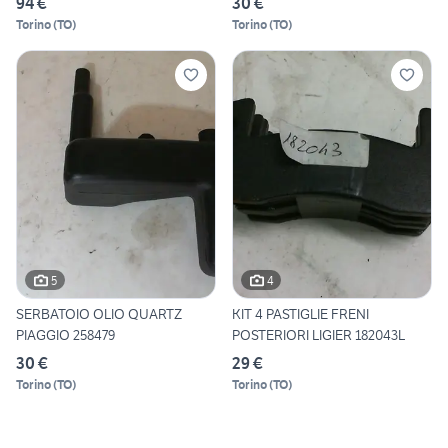
94 €
30 €
Torino
(
TO
)
Torino
(
TO
)
5
4
SERBATOIO OLIO QUARTZ
KIT 4 PASTIGLIE FRENI
PIAGGIO 258479
POSTERIORI LIGIER 182043L
30 €
29 €
Torino
(
TO
)
Torino
(
TO
)