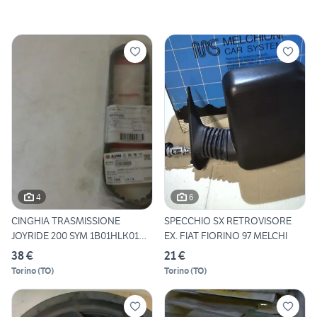
4
6
CINGHIA TRASMISSIONE
SPECCHIO SX RETROVISORE
JOYRIDE 200 SYM 1B01HLK01
EX. FIAT FIORINO 97 MELCHI
231
38 €
21 €
Torino
(
TO
)
Torino
(
TO
)