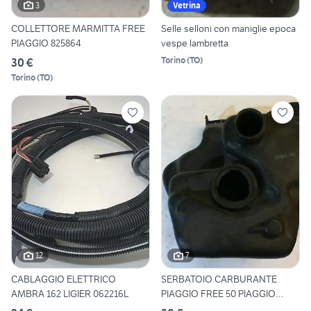
3
Vetrina
COLLETTORE MARMITTA FREE
Selle selloni con maniglie epoca
PIAGGIO 825864
vespe lambretta
Torino
(
TO
)
30 €
Torino
(
TO
)
12
7
CABLAGGIO ELETTRICO
SERBATOIO CARBURANTE
AMBRA 162 LIGIER 062216L
PIAGGIO FREE 50 PIAGGIO
25901