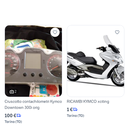
2
Cruscotto contachilometri Kymco
RICAMBI KYMCO xciting
Downtown 300i orig
1 €
100 €
Torino
(
TO
)
Torino
(
TO
)