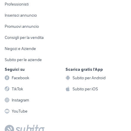
Informatica
Animali
Professionisti
Arredamento e
Console e
Accessori per
Casalinghi
Inserisci annuncio
Videogiochi
animali
Elettrodomestici
Promuovi annuncio
Audio/Video
Musica e Film
Giardino e Fai da te
Consigli per la vendita
Fotografia
Libri e Riviste
Abbigliamento e
Negozi e Aziende
Telefonia
Strumenti Musicali
Accessori
Subito per le aziende
Sports
Tutto per i bambini
Seguici su
Scarica gratis l'App
Biciclette
Facebook
Subito per Android
Collezionismo
TikTok
Subito per iOS
Instagram
YouTube