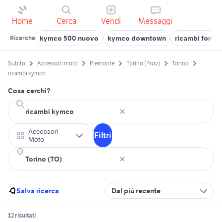
Home
Cerca
Vendi
Messaggi
kymco 500 nuovo
kymco downtown
ricambi ford fi
Ricerche
Subito
Accessori moto
Piemonte
Torino (Prov)
Torino
ricambi kymco
Cosa cerchi?
Accessori
Filtri
Moto
Salva ricerca
Dal più recente
12 risultati