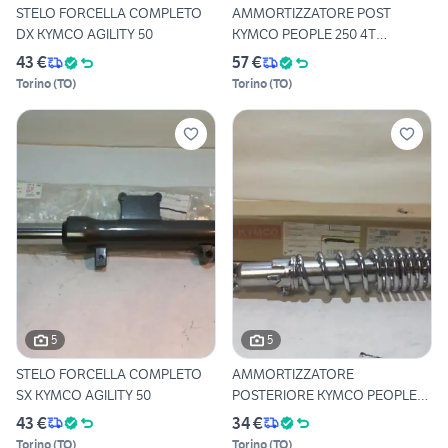
STELO FORCELLA COMPLETO
AMMORTIZZATORE POST
DX KYMCO AGILITY 50
KYMCO PEOPLE 250 4T
ORIGINALE
43 €
57 €
Torino
(
TO
)
Torino
(
TO
)
5
5
STELO FORCELLA COMPLETO
AMMORTIZZATORE
SX KYMCO AGILITY 50
POSTERIORE KYMCO PEOPLE
125 4T
43 €
34 €
Torino
(
TO
)
Torino
(
TO
)