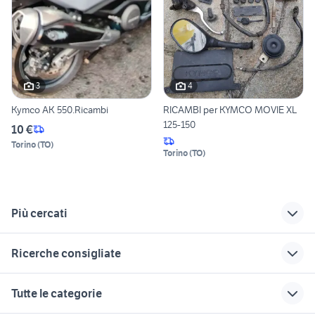
3
4
Kymco AK 550.Ricambi
RICAMBI per KYMCO MOVIE XL
125-150
10 €
Torino
(
TO
)
Torino
(
TO
)
Più cercati
Correlati
Richerche simili
Suggerimenti
Ricerche consigliate
ricambi fiat grande
kymco 250
kymco bari
punto cerchi
ducati 1098 usata
yamaha mt 03
kymco like
cafe racer usate
Tutte le categorie
ricambi autobianchi
cagiva mito 125 usata
gamma kymco
moto usate monza
ktm 690 usato
y10