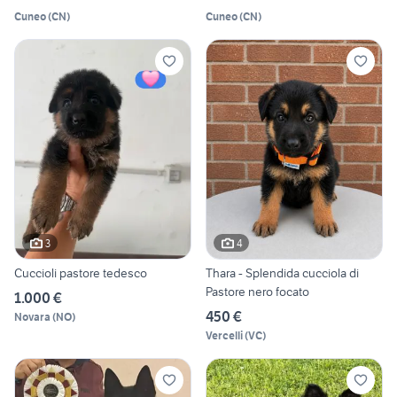
Cuneo
(
CN
)
Cuneo
(
CN
)
3
4
Cuccioli pastore tedesco
Thara - Splendida cucciola di
Pastore nero focato
1.000 €
450 €
Novara
(
NO
)
Vercelli
(
VC
)