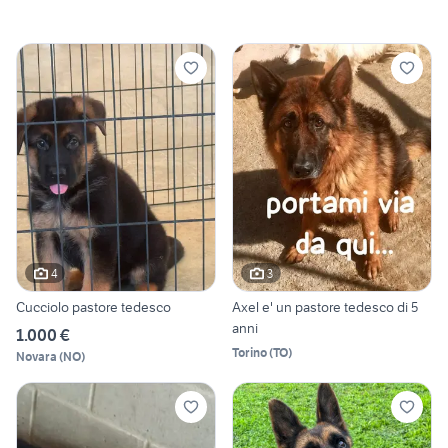
4
3
Cucciolo pastore tedesco
Axel e' un pastore tedesco di 5
anni
1.000 €
Torino
(
TO
)
Novara
(
NO
)