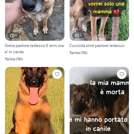
6
3
Greta pastore tedesco 6 anni ora
Cucciola simil pastore tedesco
e' in canile
Torino
(
TO
)
Torino
(
TO
)