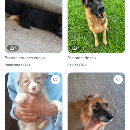
6
3
Pastore tedesco cuccioli
Pastore tedesco
Pontestura
(
AL
)
Caluso
(
TO
)