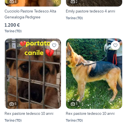
4
2
Cucciolo Pastore Tedesco Alta
Emily pastore tedesco 4 anni
Genealogia Pedigree
Torino
(
TO
)
1.200 €
Torino
(
TO
)
6
5
Rex pastore tedesco 10 anni
Rex pastore tedesco 10 anni
Torino
(
TO
)
Torino
(
TO
)