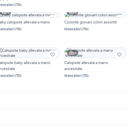
oncalieri
(
TO
)
4
4
aby calopsite allevata a mano
Cocorite giovani colori assortiti
oncalieri
(
TO
)
Moncalieri
(
TO
)
4
alopsite baby allevata a mano
Calopsite allevata a mano
ncestrale
ancestrale
oncalieri
(
TO
)
Moncalieri
(
TO
)
icherche simili
Suggerimenti
xotic shorthair
ermellino