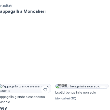
 risultati
appagalli a Moncalieri
2
Esotici bengalini e non solo
appagallo grande alessandrino
Moncalieri
(
TO
)
aschio
99 €