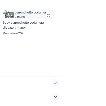
2
Baby parrocchetto coda nera
allevato a mano
Moncalieri
(
TO
)
spitz di pomerania animali