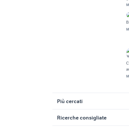
M
B
M
C
a
M
Più cercati
Correlati
R
Ricerche consigliate
pappagalli qualiano
e