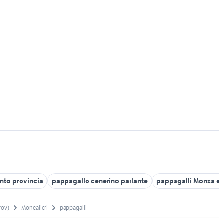
anto provincia
pappagallo cenerino parlante
pappagalli Monza e
rov)
Moncalieri
pappagalli