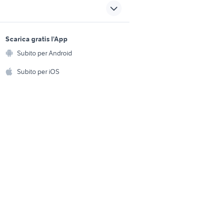
Campania
sardegna
gallina araucana animali
sports e hobby
a
Scarica gratis l'App
Animali
furetti in vendita
Subito per Android
ento e
g inglese
Accessori per animali
coniglio nano testa di leone
hi
Subito per iOS
Musica e Film
omestici
Libri e Riviste
e Fai da te
Strumenti Musicali
amento e
ri
Sports
 i bambini
Biciclette
Collezionismo