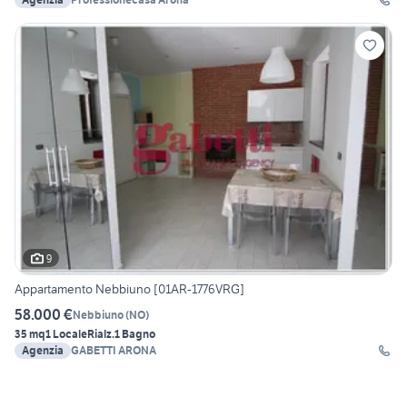
9
Appartamento Nebbiuno [01AR-1776VRG]
58.000 €
Nebbiuno
(
NO
)
35 mq
1 Locale
Rialz.
1 Bagno
Agenzia
GABETTI ARONA