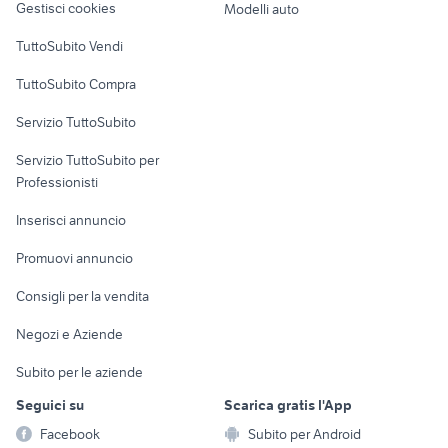
casa chivasso
Gestisci cookies
Modelli auto
Case vacanza
TuttoSubito Vendi
Uffici e Locali
TuttoSubito Compra
commerciali
Servizio TuttoSubito
elettronica
per la casa e la
sports e hobby
Servizio TuttoSubito per
persona
Informatica
Animali
Professionisti
Arredamento e
Console e
Accessori per
Casalinghi
Inserisci annuncio
Videogiochi
animali
Elettrodomestici
Promuovi annuncio
Audio/Video
Musica e Film
Giardino e Fai da te
Consigli per la vendita
Fotografia
Libri e Riviste
Abbigliamento e
Negozi e Aziende
Telefonia
Strumenti Musicali
Accessori
Subito per le aziende
Sports
Tutto per i bambini
Seguici su
Scarica gratis l'App
Biciclette
Facebook
Subito per Android