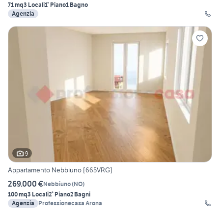
71 mq
3 Locali
1° Piano
1 Bagno
Agenzia
9
Appartamento Nebbiuno [665VRG]
269.000 €
Nebbiuno
(
NO
)
100 mq
3 Locali
2° Piano
2 Bagni
Agenzia
Professionecasa Arona