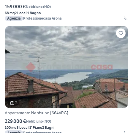
159.000 €
Nebbiuno
(
NO
)
68 mq
2 Locali
1 Bagno
Agenzia
Professionecasa Arona
7
Appartamento Nebbiuno [664VRG]
229.000 €
Nebbiuno
(
NO
)
100 mq
3 Locali
1° Piano
2 Bagni
Agenzia
Professionecasa Arona