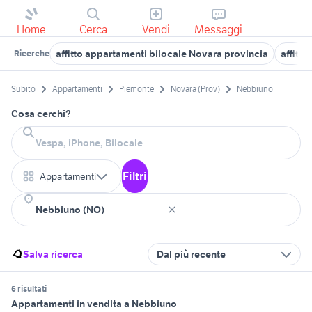
Home
Cerca
Vendi
Messaggi
affitto appartamenti bilocale Novara provincia
affitt
Ricerche
Subito
Appartamenti
Piemonte
Novara (Prov)
Nebbiuno
Cosa cerchi?
Filtri
Appartamenti
Salva ricerca
Dal più recente
6 risultati
Appartamenti in vendita a Nebbiuno