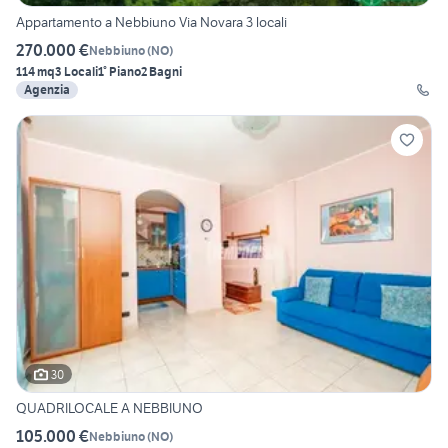
Appartamento a Nebbiuno Via Novara 3 locali
270.000 €
Nebbiuno
(
NO
)
114 mq
3 Locali
1° Piano
2 Bagni
Agenzia
30
QUADRILOCALE A NEBBIUNO
105.000 €
Nebbiuno
(
NO
)