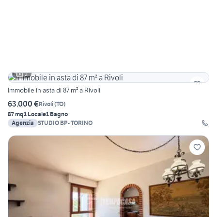
2
Immobile in asta di 87 m² a Rivoli
63.000 €
Rivoli
(
TO
)
87 mq
1 Locale
1 Bagno
Agenzia
STUDIO BP- TORINO