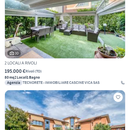
30
2 LOCALI A RIVOLI
195.000 €
Rivoli
(
TO
)
80 mq
2 Locali
1 Bagno
Agenzia
TECNORETE - IMMOBILIARE CASCINE VICA SAS