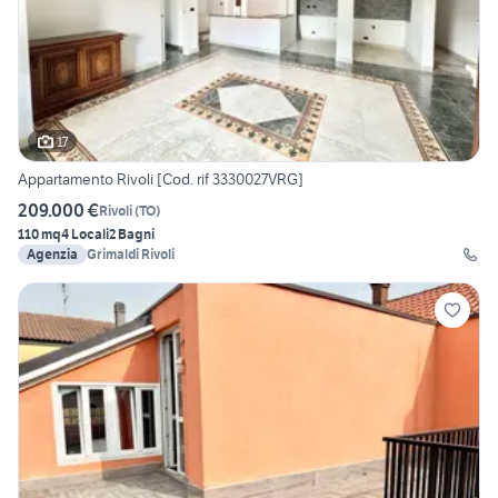
17
Appartamento Rivoli [Cod. rif 3330027VRG]
209.000 €
Rivoli
(
TO
)
110 mq
4 Locali
2 Bagni
Agenzia
Grimaldi Rivoli