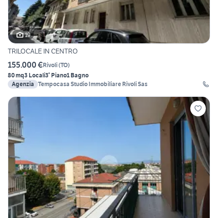
19
TRILOCALE IN CENTRO
155.000 €
Rivoli
(
TO
)
80 mq
3 Locali
3° Piano
1 Bagno
Agenzia
Tempocasa Studio Immobiliare Rivoli Sas