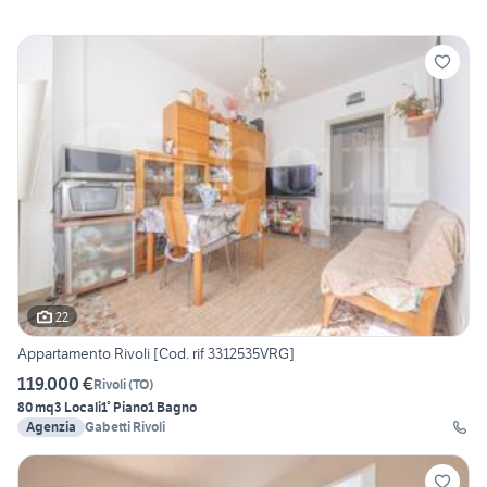
22
Appartamento Rivoli [Cod. rif 3312535VRG]
119.000 €
Rivoli
(
TO
)
80 mq
3 Locali
1° Piano
1 Bagno
Agenzia
Gabetti Rivoli