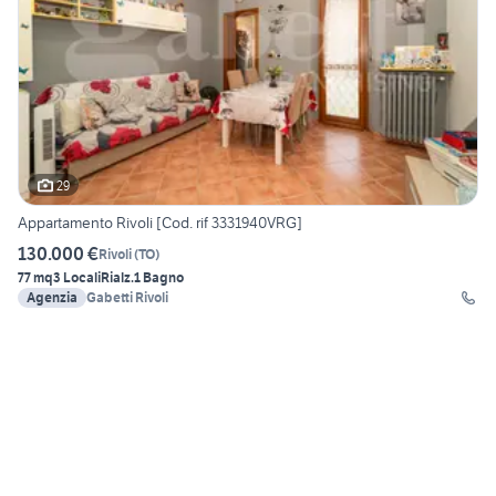
29
Appartamento Rivoli [Cod. rif 3331940VRG]
130.000 €
Rivoli
(
TO
)
77 mq
3 Locali
Rialz.
1 Bagno
Agenzia
Gabetti Rivoli