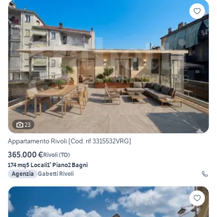
23
Appartamento Rivoli [Cod. rif 3315532VRG]
365.000 €
Rivoli
(
TO
)
174 mq
5 Locali
1° Piano
2 Bagni
Agenzia
Gabetti Rivoli