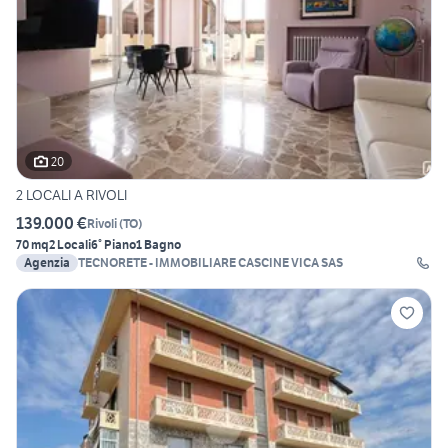
20
2 LOCALI A RIVOLI
139.000 €
Rivoli
(
TO
)
70 mq
2 Locali
6° Piano
1 Bagno
Agenzia
TECNORETE - IMMOBILIARE CASCINE VICA SAS