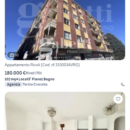
30
Appartamento Rivoli [Cod. rif 3330034VRG]
180.000 €
Rivoli
(
TO
)
102 mq
4 Locali
3° Piano
1 Bagno
Agenzia
Torino Crocetta