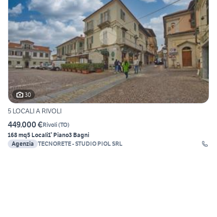
30
5 LOCALI A RIVOLI
449.000 €
Rivoli
(
TO
)
168 mq
5 Locali
1° Piano
3 Bagni
Agenzia
TECNORETE - STUDIO PIOL SRL