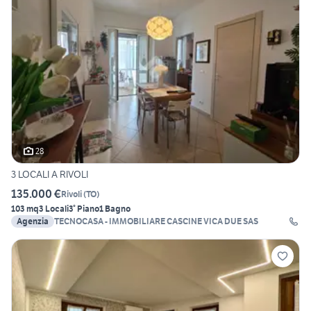
28
3 LOCALI A RIVOLI
135.000 €
Rivoli
(
TO
)
103 mq
3 Locali
3° Piano
1 Bagno
Agenzia
TECNOCASA - IMMOBILIARE CASCINE VICA DUE SAS