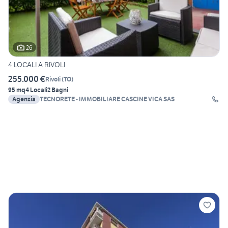
26
4 LOCALI A RIVOLI
255.000 €
Rivoli
(
TO
)
95 mq
4 Locali
2 Bagni
Agenzia
TECNORETE - IMMOBILIARE CASCINE VICA SAS