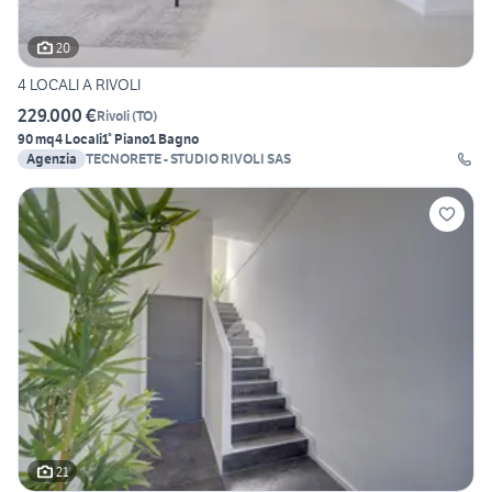
20
4 LOCALI A RIVOLI
229.000 €
Rivoli
(
TO
)
90 mq
4 Locali
1° Piano
1 Bagno
Agenzia
TECNORETE - STUDIO RIVOLI SAS
21