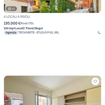
30
4 LOCALI A RIVOLI
195.000 €
Rivoli
(
TO
)
104 mq
4 Locali
1° Piano
2 Bagni
Agenzia
TECNORETE - STUDIO PIOL SRL