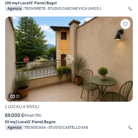
109 mq
4 Locali
3° Piano
2 Bagni
Agenzia
TECNORETE - STUDIO CASCINE VICA UNO D.I.
20
2 LOCALI A RIVOLI
69.000 €
Rivoli
(
TO
)
55 mq
2 Locali
1° Piano
1 Bagno
Agenzia
TECNOCASA - STUDIO CASTELLO SAS