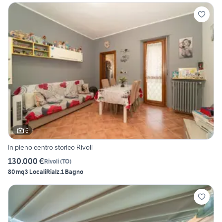
6
In pieno centro storico Rivoli
130.000 €
Rivoli
(
TO
)
80 mq
3 Locali
Rialz.
1 Bagno