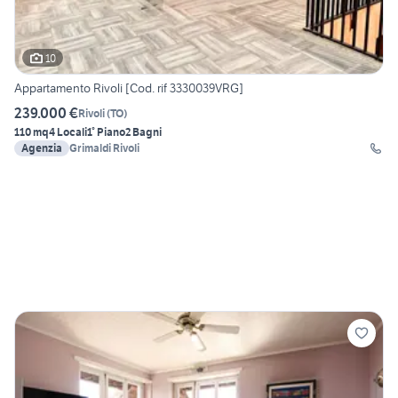
10
Appartamento Rivoli [Cod. rif 3330039VRG]
239.000 €
Rivoli
(
TO
)
110 mq
4 Locali
1° Piano
2 Bagni
Agenzia
Grimaldi Rivoli