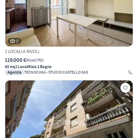
17
2 LOCALI A RIVOLI
119.000 €
Rivoli
(
TO
)
65 mq
2 Locali
Rialz.
1 Bagno
Agenzia
TECNOCASA - STUDIO CASTELLO SAS