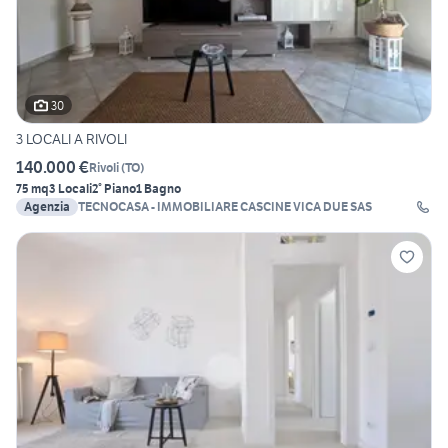
30
3 LOCALI A RIVOLI
140.000 €
Rivoli
(
TO
)
75 mq
3 Locali
2° Piano
1 Bagno
Agenzia
TECNOCASA - IMMOBILIARE CASCINE VICA DUE SAS