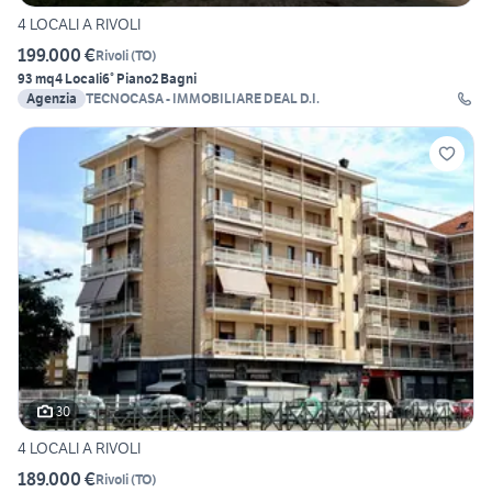
4 LOCALI A RIVOLI
199.000 €
Rivoli
(
TO
)
93 mq
4 Locali
6° Piano
2 Bagni
Agenzia
TECNOCASA - IMMOBILIARE DEAL D.I.
30
4 LOCALI A RIVOLI
189.000 €
Rivoli
(
TO
)