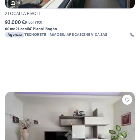
20
2 LOCALI A RIVOLI
93.000 €
Rivoli
(
TO
)
60 mq
2 Locali
4° Piano
1 Bagno
Agenzia
TECNORETE - IMMOBILIARE CASCINE VICA SAS