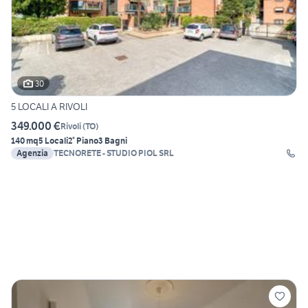
30
5 LOCALI A RIVOLI
349.000 €
Rivoli
(
TO
)
140 mq
5 Locali
2° Piano
3 Bagni
Agenzia
TECNORETE - STUDIO PIOL SRL