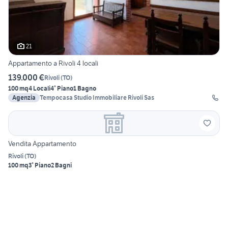
21
Appartamento a Rivoli 4 locali
139.000 €
Rivoli
(
TO
)
100 mq
4 Locali
4° Piano
1 Bagno
Agenzia
Tempocasa Studio Immobiliare Rivoli Sas
Vendita Appartamento
Rivoli
(
TO
)
100 mq
3° Piano
2 Bagni