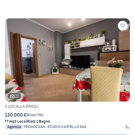
21
3 LOCALI A RIVOLI
130.000 €
Rivoli
(
TO
)
77 mq
3 Locali
Rialz.
1 Bagno
Agenzia
TECNOCASA - STUDIO CASTELLO SAS