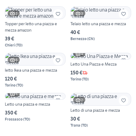
2
3
Topper per letto una piazza e
Telaio letto una piazza e mezza
mezza amazon
40 €
39 €
Bernezzo
(
CN
)
Chieri
(
TO
)
4
6
Letto Una Piazza e Mezza
letto Ikea una piazza e mezza
150 €
120 €
Torino
(
TO
)
Torino
(
TO
)
5
2
Letto una piazza e mezza
Letto di una piazza e mezza
350 €
30 €
Frossasco
(
TO
)
Trana
(
TO
)