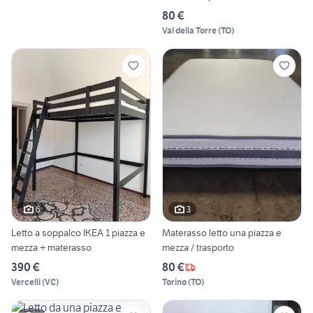
80 €
Val della Torre
(
TO
)
6
3
Letto a soppalco IKEA 1 piazza e
Materasso letto una piazza e
mezza + materasso
mezza / trasporto
390 €
80 €
Vercelli
(
VC
)
Torino
(
TO
)