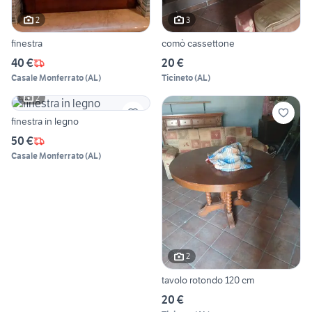
2
3
finestra
comò cassettone
40 €
20 €
Casale Monferrato
(
AL
)
Ticineto
(
AL
)
2
finestra in legno
50 €
Casale Monferrato
(
AL
)
2
tavolo rotondo 120 cm
20 €