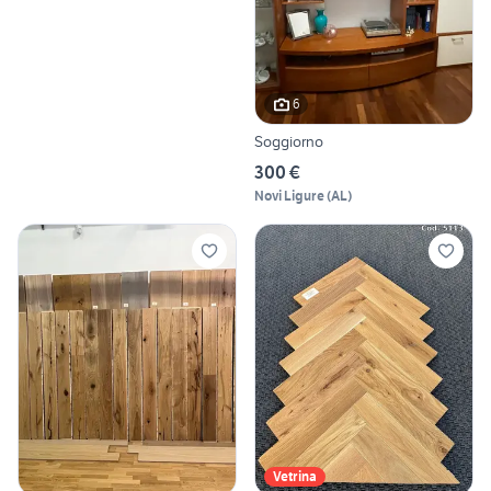
6
Soggiorno
300 €
Novi Ligure
(
AL
)
Vetrina