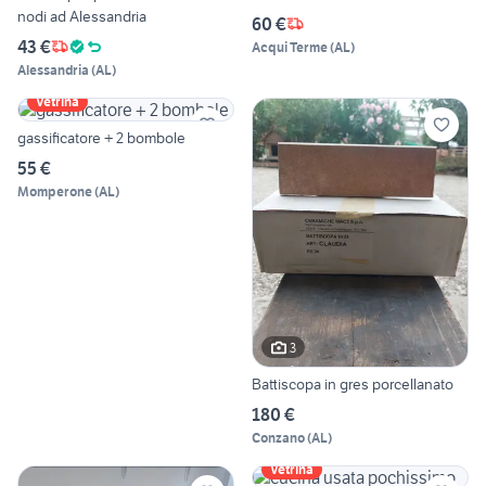
nodi ad Alessandria
60 €
43 €
Acqui Terme
(
AL
)
Alessandria
(
AL
)
Vetrina
gassificatore + 2 bombole
55 €
Momperone
(
AL
)
3
Battiscopa in gres porcellanato
180 €
Conzano
(
AL
)
Vetrina