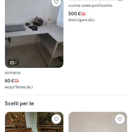
cucina usata pochissimo
500 €
Novi Ligure
(
AL
)
2
scrivania
60 €
Acqui Terme
(
AL
)
Scelti per te