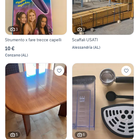
3
3
Strumento x fare trecce capelli
Scaffali USATI
Alessandria
(
AL
)
10 €
Conzano
(
AL
)
5
6