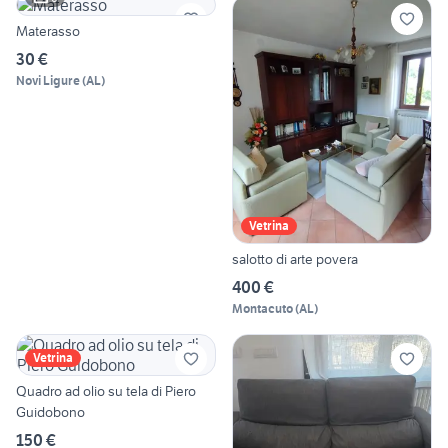
Materasso
30 €
Novi Ligure
(
AL
)
Vetrina
salotto di arte povera
400 €
Montacuto
(
AL
)
Vetrina
Quadro ad olio su tela di Piero
Guidobono
150 €