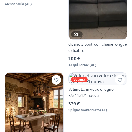
Alessandria
(
AL
)
4
divano 2 posti con chaise longue
estraibile
100 €
Acqui Terme
(
AL
)
Vetrina
Vetrinetta in vetro e legno
77×44×171 nuova
379 €
Spigno Monferrato
(
AL
)