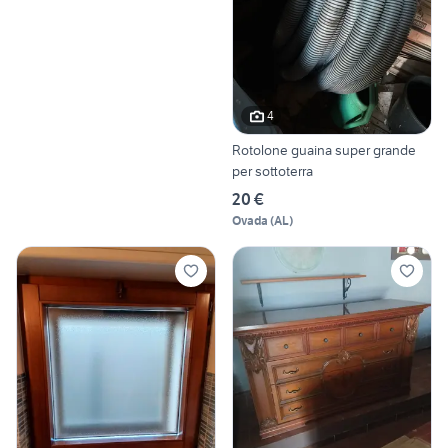
4
Rotolone guaina super grande
per sottoterra
20 €
Ovada
(
AL
)