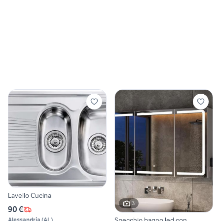
Lavello Cucina
3
90 €
Specchio bagno led con
Alessandria
(
AL
)