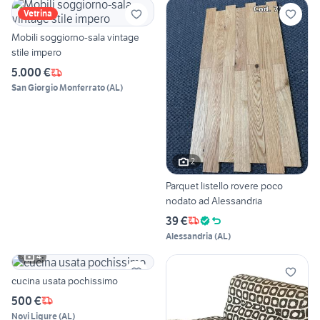
Vetrina
Mobili soggiorno-sala vintage
stile impero
5.000 €
San Giorgio Monferrato
(
AL
)
2
Parquet listello rovere poco
nodato ad Alessandria
39 €
Alessandria
(
AL
)
4
cucina usata pochissimo
500 €
Novi Ligure
(
AL
)