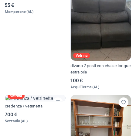
55 €
Momperone
(
AL
)
Vetrina
divano 2 posti con chaise longue
estraibile
100 €
Acqui Terme
(
AL
)
Vetrina
credenza / vetrinetta
700 €
Sezzadio
(
AL
)