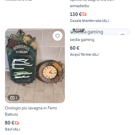
armadietto
130 €
Casale Monferrato
(
AL
)
6
sedia gaming
60 €
Acqui Terme
(
AL
)
3
Orologio più lavagna in Ferro
Battuto
80 €
Gavi
(
AL
)