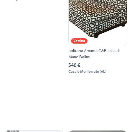
Vetrina
poltrona Amanta C&B Italia di
Mario Bellini
540 €
Casale Monferrato
(
AL
)
6