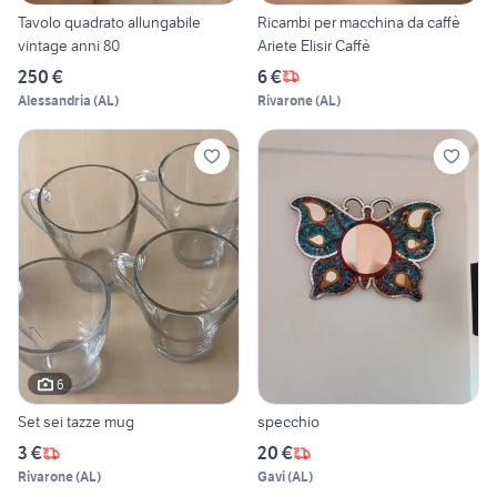
Tavolo quadrato allungabile
Ricambi per macchina da caffè
vintage anni 80
Ariete Elisir Caffè
250 €
6 €
Alessandria
(
AL
)
Rivarone
(
AL
)
6
Set sei tazze mug
specchio
3 €
20 €
Rivarone
(
AL
)
Gavi
(
AL
)