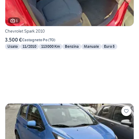
6
Chevrolet Spark 2010
3.500 €
Castagneto Po
(
TO
)
Usato
11/2010
113000 Km
Benzina
Manuale
Euro 5