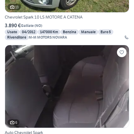
13
Chevrolet Spark 1.0 LS MOTORE A CATENA
3.890 €
Galliate
(
NO
)
Usato
04/2012
147000 Km
Benzina
Manuale
Euro 5
Rivenditore
M-M MOTORS NOVARA
6
Auto Chevrolet Spark