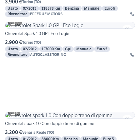
3.900 €
Torino
(
TO
)
Usato
07/2013
118578 Km
Benzina
Manuale
Euro 5
Rivenditore
EFFEDUE MOTORS
19
Chevrolet Spark 1.0 GPL Eco Logic
2.900 €
Torino
(
TO
)
Usato
02/2012
127000 Km
Gpl
Manuale
Euro 5
Rivenditore
AUTOCLASS TORINO
6
Chevrolet spark 1.0 Con doppio treno di gomme
3.200 €
Venaria Reale
(
TO
)
Usato
01/2012
88000 Km
Benzina
Manuale
Euro 5