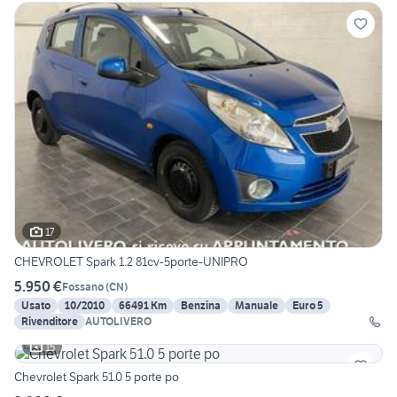
17
CHEVROLET Spark 1.2 81cv-5porte-UNIPRO
5.950 €
Fossano
(
CN
)
Usato
10/2010
66491 Km
Benzina
Manuale
Euro 5
Rivenditore
AUTOLIVERO
15
Chevrolet Spark 51.0 5 porte po