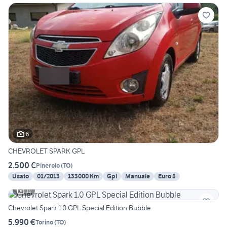
6
CHEVROLET SPARK GPL
2.500 €
Pinerolo
(
TO
)
Usato
01/2013
133000 Km
Gpl
Manuale
Euro 5
11
Chevrolet Spark 1.0 GPL Special Edition Bubble
5.990 €
Torino
(
TO
)