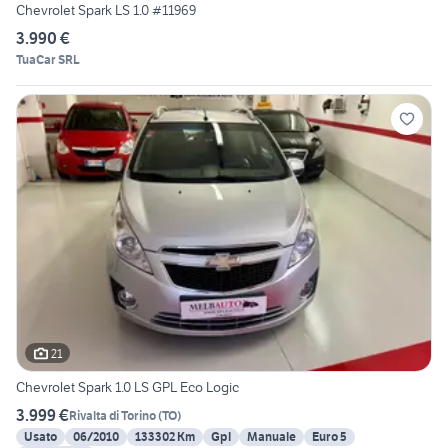
Chevrolet Spark LS 1.0 #11969
3.990 €
TuaCar SRL
21
Chevrolet Spark 1.0 LS GPL Eco Logic
3.999 €
Rivalta di Torino
(
TO
)
Usato
06/2010
133302 Km
Gpl
Manuale
Euro 5