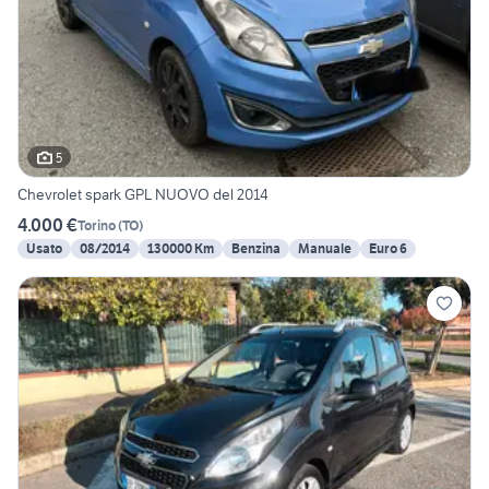
5
Chevrolet spark GPL NUOVO del 2014
4.000 €
Torino
(
TO
)
Usato
08/2014
130000 Km
Benzina
Manuale
Euro 6