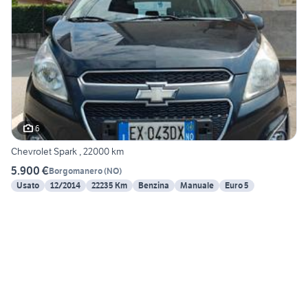
6
Chevrolet Spark , 22000 km
5.900 €
Borgomanero
(
NO
)
Usato
12/2014
22235 Km
Benzina
Manuale
Euro 5