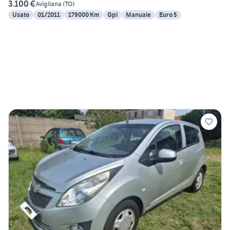
3.100 €
Avigliana
(
TO
)
Usato
01/2011
179000 Km
Gpl
Manuale
Euro 5