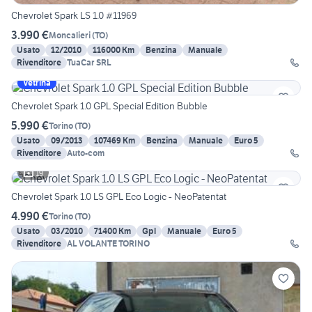
Chevrolet Spark LS 1.0 #11969
3.990 €
Moncalieri
(
TO
)
Usato
12/2010
116000 Km
Benzina
Manuale
Rivenditore
TuaCar SRL
Vetrina
Chevrolet Spark 1.0 GPL Special Edition Bubble
5.990 €
Torino
(
TO
)
Usato
09/2013
107469 Km
Benzina
Manuale
Euro 5
Rivenditore
Auto-com
19
Chevrolet Spark 1.0 LS GPL Eco Logic - NeoPatentat
4.990 €
Torino
(
TO
)
Usato
03/2010
71400 Km
Gpl
Manuale
Euro 5
Rivenditore
AL VOLANTE TORINO