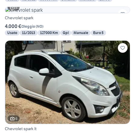
5
Chevrolet spark
4.000 €
Oleggio
(
NO
)
Usato
11/2013
127000 Km
Gpl
Manuale
Euro 5
6
Chevrolet spark lt