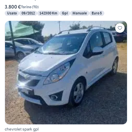
3.800 €
Torino
(
TO
)
Usato
09/2012
142300 Km
Gpl
Manuale
Euro 5
chevrolet spark gpl