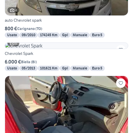
4
auto Chevrolet spark
800 €
Carignano
(
TO
)
Usato
09/2010
174245 Km
Gpl
Manuale
Euro 5
6
Chevrolet Spark
6.000 €
Biella
(
BI
)
Usato
05/2013
101621 Km
Gpl
Manuale
Euro 5