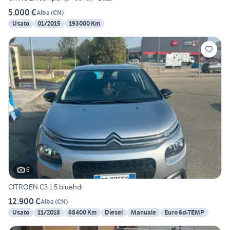
5.000 €
Alba
(
CN
)
Usato
01/2015
193000 Km
6
CITROEN C3 1.5 bluehdi
12.900 €
Alba
(
CN
)
Usato
11/2018
68400 Km
Diesel
Manuale
Euro 6d-TEMP