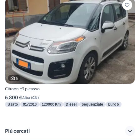
6
Citroen c3 picasso
6.800 €
Alba
(
CN
)
Usato
01/2013
120000 Km
Diesel
Sequenziale
Euro 5
Più cercati