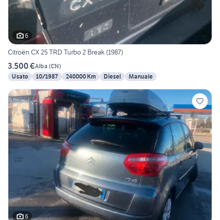
6
Citroën CX 25 TRD Turbo 2 Break (1987)
3.500 €
Alba
(
CN
)
Usato
10/1987
240000 Km
Diesel
Manuale
6