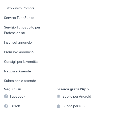
Uffici e Locali
TuttoSubito Compra
commerciali
Servizio TuttoSubito
elettronica
per la casa e la
sports e hobby
Servizio TuttoSubito per
persona
Informatica
Animali
Professionisti
Arredamento e
Console e
Accessori per
Casalinghi
Inserisci annuncio
Videogiochi
animali
Elettrodomestici
Promuovi annuncio
Audio/Video
Musica e Film
Giardino e Fai da te
Consigli per la vendita
Fotografia
Libri e Riviste
Abbigliamento e
Negozi e Aziende
Telefonia
Strumenti Musicali
Accessori
Subito per le aziende
Sports
Tutto per i bambini
Seguici su
Scarica gratis l'App
Biciclette
Facebook
Subito per Android
Collezionismo
TikTok
Subito per iOS