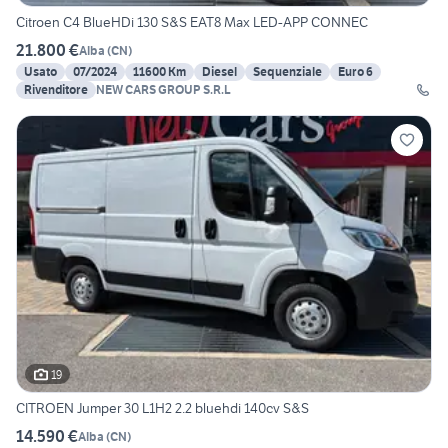
Citroen C4 BlueHDi 130 S&S EAT8 Max LED-APP CONNEC
21.800 €
Alba
(
CN
)
Usato
07/2024
11600 Km
Diesel
Sequenziale
Euro 6
Rivenditore
NEW CARS GROUP S.R.L
19
CITROEN Jumper 30 L1H2 2.2 bluehdi 140cv S&S
14.590 €
Alba
(
CN
)