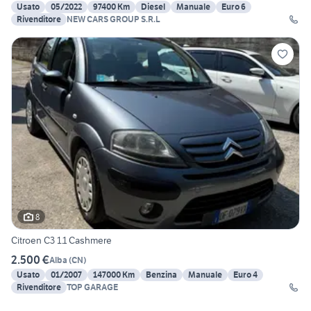
Usato
05/2022
97400 Km
Diesel
Manuale
Euro 6
Rivenditore
NEW CARS GROUP S.R.L
8
Citroen C3 1.1 Cashmere
2.500 €
Alba
(
CN
)
Usato
01/2007
147000 Km
Benzina
Manuale
Euro 4
Rivenditore
TOP GARAGE