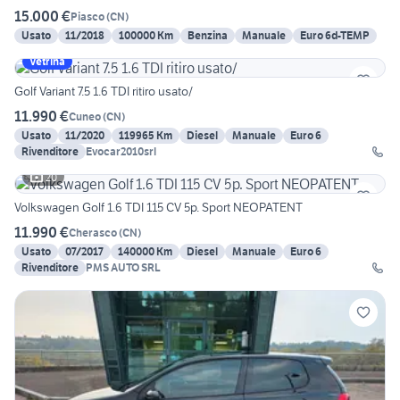
15.000 €
Piasco
(
CN
)
Usato
11/2018
100000 Km
Benzina
Manuale
Euro 6d-TEMP
Vetrina
Golf Variant 7.5 1.6 TDI ritiro usato/
11.990 €
Cuneo
(
CN
)
Usato
11/2020
119965 Km
Diesel
Manuale
Euro 6
Rivenditore
Evocar2010srl
20
Volkswagen Golf 1.6 TDI 115 CV 5p. Sport NEOPATENT
11.990 €
Cherasco
(
CN
)
Usato
07/2017
140000 Km
Diesel
Manuale
Euro 6
Rivenditore
PMS AUTO SRL