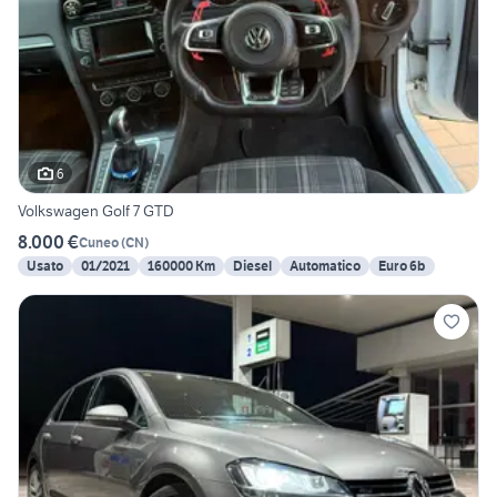
6
Volkswagen Golf 7 GTD
8.000 €
Cuneo
(
CN
)
Usato
01/2021
160000 Km
Diesel
Automatico
Euro 6b