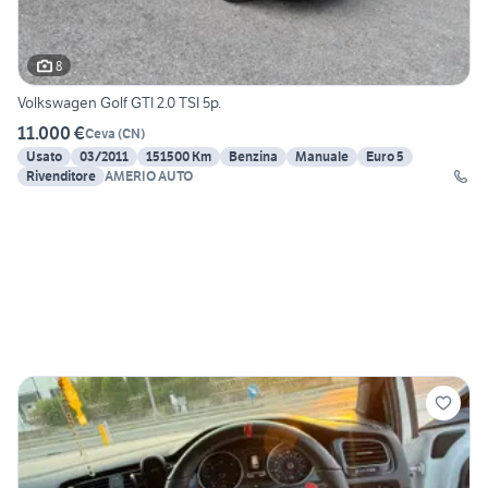
8
Volkswagen Golf GTI 2.0 TSI 5p.
11.000 €
Ceva
(
CN
)
Usato
03/2011
151500 Km
Benzina
Manuale
Euro 5
Rivenditore
AMERIO AUTO