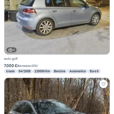
4
auto golf
7.000 €
Bernezzo
(
CN
)
Usato
04/2009
120000 Km
Benzina
Automatico
Euro 5