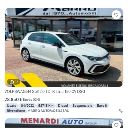
22
VOLKSWAGEN Golf 2.0 TDI R-Line 150 CV DSG
28.850 €
Boves
(
CN
)
Usato
04/2022
58745 Km
Diesel
Sequenziale
Euro 6
Rivenditore
MARRO AUTOMOBILI SRL