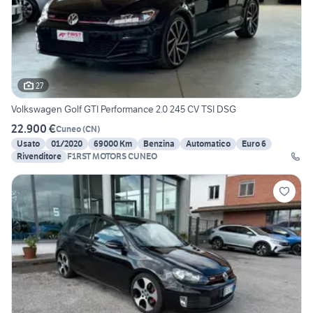
27
Volkswagen Golf GTI Performance 2.0 245 CV TSI DSG
22.900 €
Cuneo
(
CN
)
Usato
01/2020
69000 Km
Benzina
Automatico
Euro 6
Rivenditore
F1RST MOTORS CUNEO