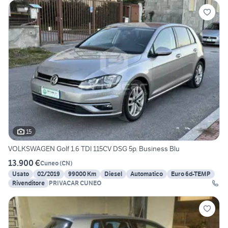
15
VOLKSWAGEN Golf 1.6 TDI 115CV DSG 5p. Business Blu
13.900 €
Cuneo
(
CN
)
Usato
02/2019
99000 Km
Diesel
Automatico
Euro 6d-TEMP
Rivenditore
PRIVACAR CUNEO