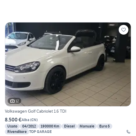
12
Volkswagen Golf Cabriolet 1.6 TDI
8.500 €
Alba
(
CN
)
Usato
04/2012
190000 Km
Diesel
Manuale
Euro 5
Rivenditore
TOP GARAGE