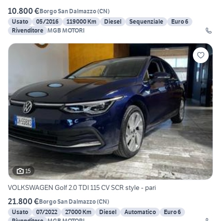
10.800 €
Borgo San Dalmazzo
(
CN
)
Usato
05/2016
119000 Km
Diesel
Sequenziale
Euro 6
Rivenditore
MGB MOTORI
15
VOLKSWAGEN Golf 2.0 TDI 115 CV SCR style - pari
21.800 €
Borgo San Dalmazzo
(
CN
)
Usato
07/2022
27000 Km
Diesel
Automatico
Euro 6
Rivenditore
MGB MOTORI