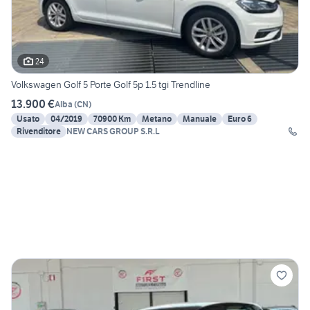
24
Volkswagen Golf 5 Porte Golf 5p 1.5 tgi Trendline
13.900 €
Alba
(
CN
)
Usato
04/2019
70900 Km
Metano
Manuale
Euro 6
Rivenditore
NEW CARS GROUP S.R.L