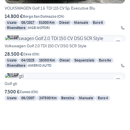
VOLKSWAGEN Golf 1.6 TDI 115 CV 5p. Executive Blu
14.800 €
Borgo San Dalmazzo
(
CN
)
Usato
08/2017
51000 Km
Diesel
Manuale
Euro 6
Rivenditore
MGB MOTORI
9
Volkswagen Golf 2.0 TDI 150 CV DSG SCR Style
28.500 €
Ceva
(
CN
)
Usato
04/2025
19350 Km
Diesel
Sequenziale
Euro 6e
Rivenditore
AMERIO AUTO
4
Golf gti
7.500 €
Cuneo
(
CN
)
Usato
06/2007
247500 Km
Benzina
Manuale
Euro 4