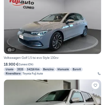
17
Volkswagen Golf 1.5 tsi evo Style 130cv
18.900 €
Cuneo
(
CN
)
Usato
2020
34216 Km
Benzina
Manuale
Euro 6
Rivenditore
Toyota Fuji Auto