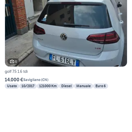
6
golf 7.5 1.6 tdi
14.000 €
Savigliano
(
CN
)
Usato
10/2017
121000 Km
Diesel
Manuale
Euro 6