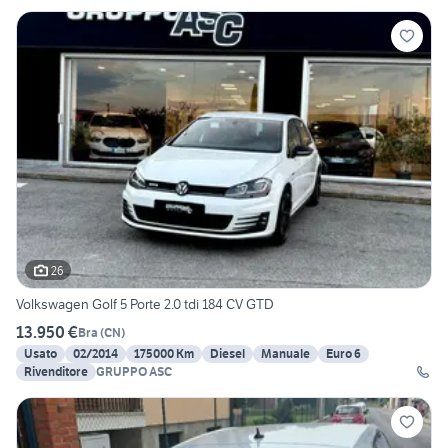
26
Volkswagen Golf 5 Porte 2.0 tdi 184 CV GTD
13.950 €
Bra
(
CN
)
Usato
02/2014
175000 Km
Diesel
Manuale
Euro 6
Rivenditore
GRUPPO ASC