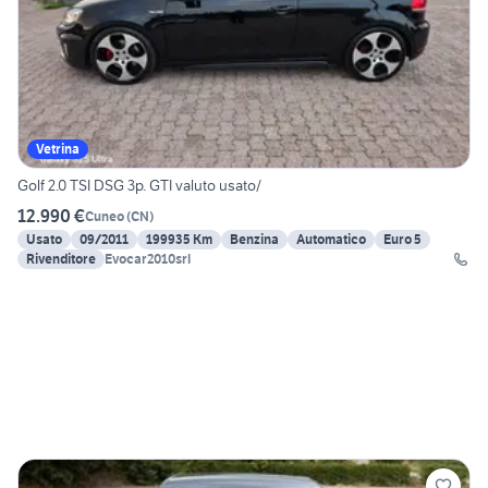
Vetrina
Golf 2.0 TSI DSG 3p. GTI valuto usato/
12.990 €
Cuneo
(
CN
)
Usato
09/2011
199935 Km
Benzina
Automatico
Euro 5
Rivenditore
Evocar2010srl