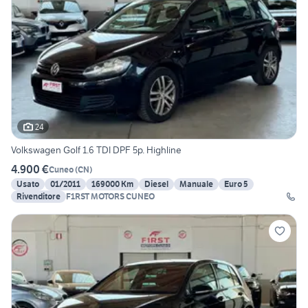
24
Volkswagen Golf 1.6 TDI DPF 5p. Highline
4.900 €
Cuneo
(
CN
)
Usato
01/2011
169000 Km
Diesel
Manuale
Euro 5
Rivenditore
F1RST MOTORS CUNEO