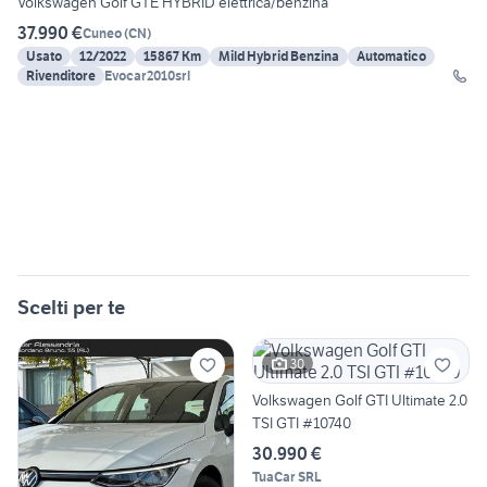
Volkswagen Golf GTE HYBRID elettrica/benzina
37.990 €
Cuneo
(
CN
)
Usato
12/2022
15867 Km
Mild Hybrid Benzina
Automatico
Rivenditore
Evocar2010srl
Scelti per te
30
Volkswagen Golf GTI Ultimate 2.0
TSI GTI #10740
30.990 €
TuaCar SRL