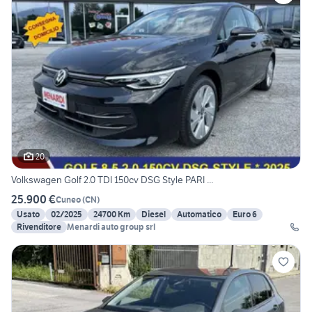
20
Volkswagen Golf 2.0 TDI 150cv DSG Style PARI ...
25.900 €
Cuneo
(
CN
)
Usato
02/2025
24700 Km
Diesel
Automatico
Euro 6
Rivenditore
Menardi auto group srl