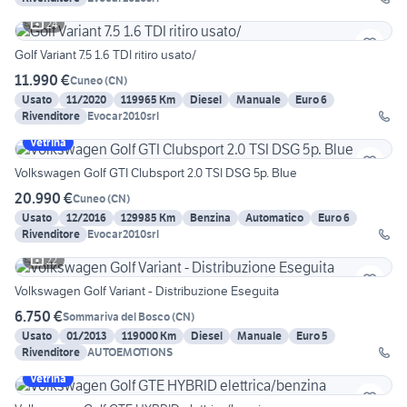
24
Golf Variant 7.5 1.6 TDI ritiro usato/
11.990 €
Cuneo
(
CN
)
Usato
11/2020
119965 Km
Diesel
Manuale
Euro 6
Rivenditore
Evocar2010srl
Vetrina
Volkswagen Golf GTI Clubsport 2.0 TSI DSG 5p. Blue
20.990 €
Cuneo
(
CN
)
Usato
12/2016
129985 Km
Benzina
Automatico
Euro 6
Rivenditore
Evocar2010srl
22
Volkswagen Golf Variant - Distribuzione Eseguita
6.750 €
Sommariva del Bosco
(
CN
)
Usato
01/2013
119000 Km
Diesel
Manuale
Euro 5
Rivenditore
AUTOEMOTIONS
Vetrina