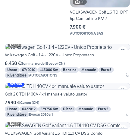
20
VOLKSWAGEN Golf 1.6 TDI DPF
5p. Comfortline KM 7
7.900 €
AUTOTORTONA SAS
23
Volkswagen Golf - 1.4 - 122CV - Unico Proprietario
6.450 €
Sommariva del Bosco
(
CN
)
Usato
07/2010
115000 Km
Benzina
Manuale
Euro 5
Rivenditore
AUTOEMOTIONS
Vetrina
Golf 2.0 TDI 140CV 4x4 manuale valuto usato/
7.990 €
Cuneo
(
CN
)
Usato
03/2012
229756 Km
Diesel
Manuale
Euro 5
Rivenditore
Evocar2010srl
15
VOLKSWAGEN Golf Variant 1.6 TDI 110 CV DSG Comfo