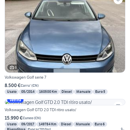
6
Volkswagen Golf serie 7
8.500 €
Carru'
(
CN
)
Usato
05/2014
160500 Km
Diesel
Manuale
Euro 5
Vetrina
Volkswagen Golf GTD 2.0 TDI ritiro usato/
15.990 €
Cuneo
(
CN
)
Usato
09/2017
149784 Km
Diesel
Manuale
Euro 6
Rivenditore
Evocar2010srl