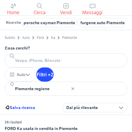
Home
Cerca
Vendi
Messaggi
porsche cayman Piemonte
furgone auto Piemonte
Ricerche
Subito
Auto
Ford
Ka
Piemonte
Cosa cerchi?
Filtri +2
Auto
Salva ricerca
Dal più rilevante
36 risultati
FORD Ka usata in vendita in Piemonte