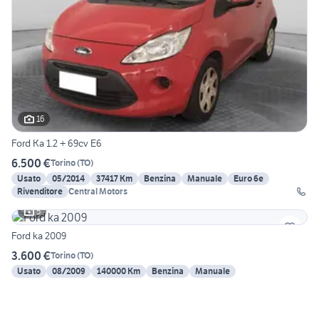
16
Ford Ka 1.2 + 69cv E6
6.500 €
Torino
(
TO
)
Usato
05/2014
37417 Km
Benzina
Manuale
Euro 6e
Rivenditore
Central Motors
5
Ford ka 2009
3.600 €
Torino
(
TO
)
Usato
08/2009
140000 Km
Benzina
Manuale