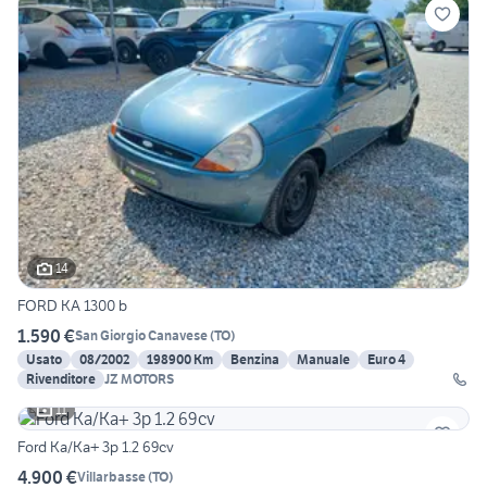
14
FORD KA 1300 b
1.590 €
San Giorgio Canavese
(
TO
)
Usato
08/2002
198900 Km
Benzina
Manuale
Euro 4
Rivenditore
JZ MOTORS
11
Ford Ka/Ka+ 3p 1.2 69cv
4.900 €
Villarbasse
(
TO
)