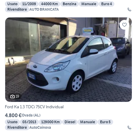
Usato
11/2009
44000 Km
Benzina
Manuale
Euro 4
Rivenditore
AUTO BRANCATA
19
Ford Ka 1.3 TDCi 75CV Individual
4.800 €
Ovada
(
AL
)
Usato
03/2013
129000 Km
Diesel
Manuale
Euro 5
Rivenditore
AutoCoinova