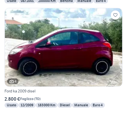
Usato
08/2001
200000 Km
Benzina
Manuale
Euro 4
4
Ford ka 2009 disel
2.800 €
Foglizzo
(
TO
)
Usato
12/2009
183000 Km
Diesel
Manuale
Euro 4