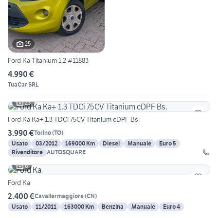
25
Ford Ka Titanium 1.2 #11883
4.990 €
TuaCar SRL
23
Ford Ka Ka+ 1.3 TDCi 75CV Titanium cDPF Bs.
3.990 €
Torino
(
TO
)
Usato
03/2012
169000 Km
Diesel
Manuale
Euro 5
Rivenditore
AUTOSQUARE
6
Ford Ka
2.400 €
Cavallermaggiore
(
CN
)
Usato
11/2011
163000 Km
Benzina
Manuale
Euro 4