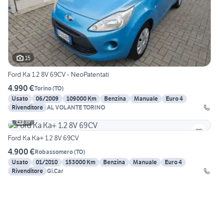
15
Ford Ka 1.2 8V 69CV - NeoPatentati
4.990 €
Torino
(
TO
)
Usato
06/2009
109000 Km
Benzina
Manuale
Euro 4
Rivenditore
AL VOLANTE TORINO
19
Ford Ka Ka+ 1.2 8V 69CV
4.900 €
Robassomero
(
TO
)
Usato
01/2010
153000 Km
Benzina
Manuale
Euro 4
Rivenditore
Gi.Car