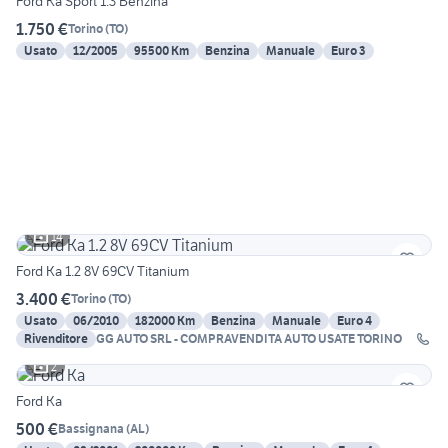
Ford Ka Sport 1.3 Benzina
1.750 €
Torino
(
TO
)
Usato
12/2005
95500 Km
Benzina
Manuale
Euro 3
14
Ford Ka 1.2 8V 69CV Titanium
3.400 €
Torino
(
TO
)
Usato
06/2010
182000 Km
Benzina
Manuale
Euro 4
Rivenditore
GG AUTO SRL - COMPRAVENDITA AUTO USATE TORINO
2
Ford Ka
500 €
Bassignana
(
AL
)