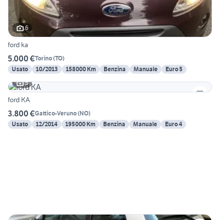
6
ford ka
5.000 €
Torino
(
TO
)
Usato
10/2013
158000 Km
Benzina
Manuale
Euro 5
5
ford KA
3.800 €
Gattico-Veruno
(
NO
)
Usato
12/2014
195000 Km
Benzina
Manuale
Euro 4