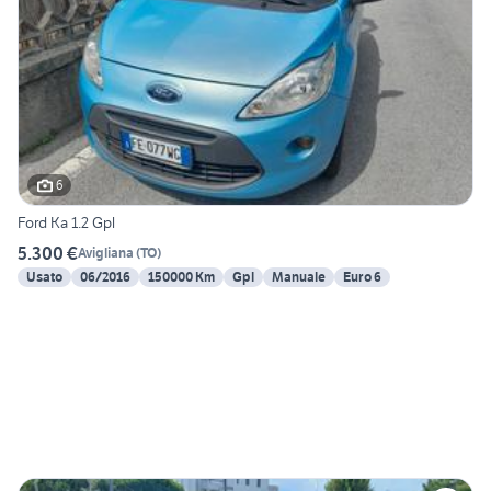
6
Ford Ka 1.2 Gpl
5.300 €
Avigliana
(
TO
)
Usato
06/2016
150000 Km
Gpl
Manuale
Euro 6