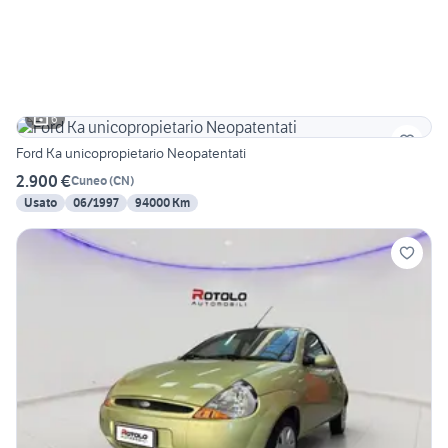
6
Ford Ka unicopropietario Neopatentati
2.900 €
Cuneo
(
CN
)
Usato
06/1997
94000 Km