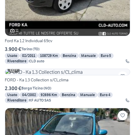
11
Ford Ka 1.2 Individual 69cv
3.900 €
Torino
(
TO
)
Usato
02/2011
108729 Km
Benzina
Manuale
Euro 5
Rivenditore
CLD auto
9
FORD - Ka 1.3 Collection s/CL,clima
2.300 €
Borgo Ticino
(
NO
)
Usato
04/2002
92696 Km
Benzina
Manuale
Euro 4
Rivenditore
KF AUTO SAS