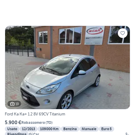
19
Ford Ka Ka+ 1.2 8V 69CV Titanium
5.900 €
Robassomero
(
TO
)
Usato
12/2013
109000 Km
Benzina
Manuale
Euro 5
Rivenditore
Gi.Car