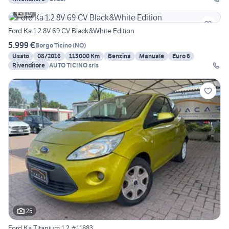
15
Ford Ka 1.2 8V 69 CV Black&White Edition
5.999 €
Borgo Ticino
(
NO
)
Usato
08/2016
113000 Km
Benzina
Manuale
Euro 6
Rivenditore
AUTO TICINO srls
25
Ford Ka Titanium 1.2 #11883