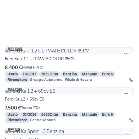
25
Ford Ka + 1.2 ULTIMATE COLOR 85CV
8.400 €
Novara
(
NO
)
Usato
10/2017
76599 Km
Benzina
Manuale
Euro 6
Rivenditore
Gruppo Autotorino - Filiale di Novara
14
Ford Ka 1.2 + 69cv E6
7.500 €
Torino
(
TO
)
Usato
07/2014
56532 Km
Benzina
Manuale
Euro 6
Rivenditore
Central Motors
6