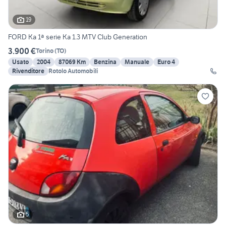
19
FORD Ka 1ª serie Ka 1.3 MTV Club Generation
3.900 €
Torino
(
TO
)
Usato
2004
87069 Km
Benzina
Manuale
Euro 4
Rivenditore
Rotolo Automobili
5