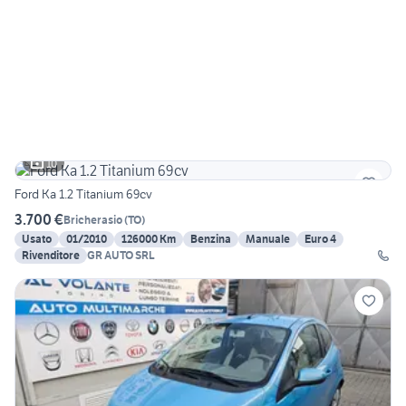
10
Ford Ka 1.2 Titanium 69cv
3.700 €
Bricherasio
(
TO
)
Usato
01/2010
126000 Km
Benzina
Manuale
Euro 4
Rivenditore
GR AUTO SRL