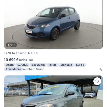
10
LANCIA Ypsilon JN71192
10.699 €
Torino
(
TO
)
Usato
12/2021
54596 Km
Ibrida
Manuale
Euro 6
Rivenditore
Autohero Torino