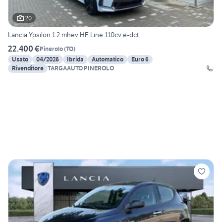
20
Lancia Ypsilon 1.2 mhev HF Line 110cv e-dct
22.400 €
Pinerolo
(
TO
)
Usato
04/2026
Ibrida
Automatico
Euro 6
Rivenditore
TARGAAUTO PINEROLO