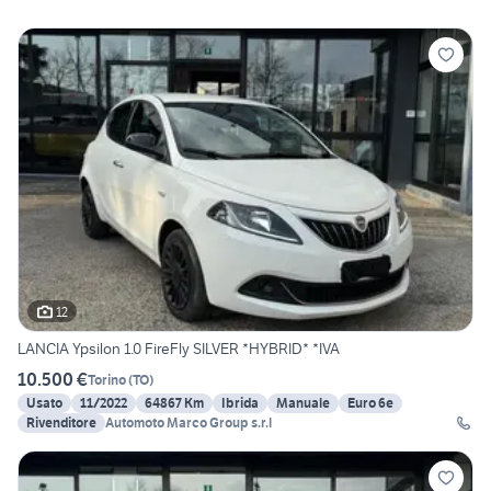
12
LANCIA Ypsilon 1.0 FireFly SILVER *HYBRID* *IVA
10.500 €
Torino
(
TO
)
Usato
11/2022
64867 Km
Ibrida
Manuale
Euro 6e
Rivenditore
Automoto Marco Group s.r.l