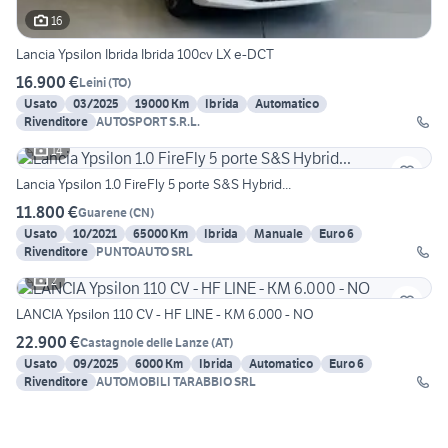
16
Lancia Ypsilon Ibrida Ibrida 100cv LX e-DCT
16.900 €
Leini
(
TO
)
Usato
03/2025
19000 Km
Ibrida
Automatico
Rivenditore
AUTOSPORT S.R.L.
14
Lancia Ypsilon 1.0 FireFly 5 porte S&S Hybrid...
11.800 €
Guarene
(
CN
)
Usato
10/2021
65000 Km
Ibrida
Manuale
Euro 6
Rivenditore
PUNTOAUTO SRL
2
LANCIA Ypsilon 110 CV - HF LINE - KM 6.000 - NO
22.900 €
Castagnole delle Lanze
(
AT
)
Usato
09/2025
6000 Km
Ibrida
Automatico
Euro 6
Rivenditore
AUTOMOBILI TARABBIO SRL