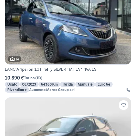
14
LANCIA Ypsilon 1.0 FireFly SILVER *MHEV* *IVA ES
10.890 €
Torino
(
TO
)
Usato
06/2023
64360 Km
Ibrida
Manuale
Euro 6e
Rivenditore
Automoto Marco Group s.r.l