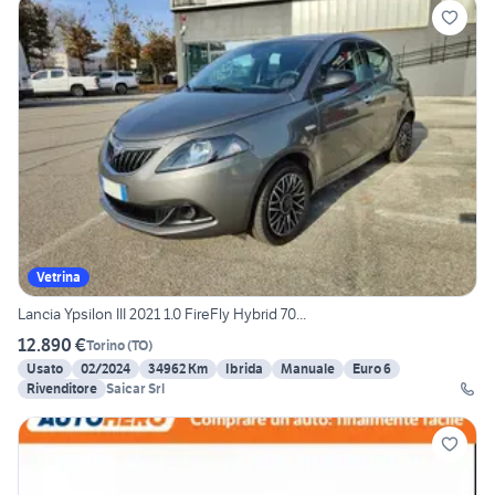
Vetrina
Lancia Ypsilon III 2021 1.0 FireFly Hybrid 70...
12.890 €
Torino
(
TO
)
Usato
02/2024
34962 Km
Ibrida
Manuale
Euro 6
Rivenditore
Saicar Srl