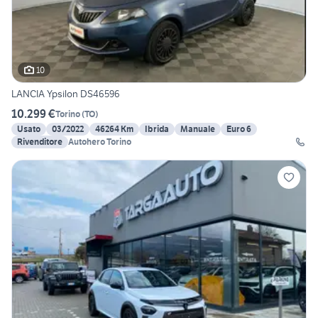
10
LANCIA Ypsilon DS46596
10.299 €
Torino
(
TO
)
Usato
03/2022
46264 Km
Ibrida
Manuale
Euro 6
Rivenditore
Autohero Torino