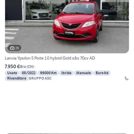
26
Lancia Ypsilon 5 Porte 1.0 hybrid Gold s&s 70cv AD
7.950 €
Bra
(
CN
)
Usato
05/2022
99000 Km
Ibrida
Manuale
Euro 6d
Rivenditore
GRUPPO ASC