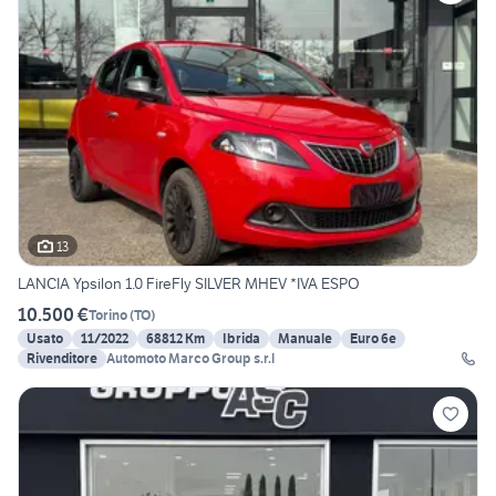
13
LANCIA Ypsilon 1.0 FireFly SILVER MHEV *IVA ESPO
10.500 €
Torino
(
TO
)
Usato
11/2022
68812 Km
Ibrida
Manuale
Euro 6e
Rivenditore
Automoto Marco Group s.r.l