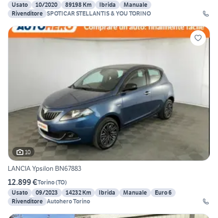
Usato
10/2020
89198 Km
Ibrida
Manuale
Rivenditore
SPOTICAR STELLANTIS & YOU TORINO
10
LANCIA Ypsilon BN67883
12.899 €
Torino
(
TO
)
Usato
09/2023
14232 Km
Ibrida
Manuale
Euro 6
Rivenditore
Autohero Torino