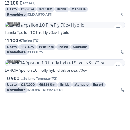
12.100 €
Asti
(
AT
)
Usato
01/2024
8213 Km
Ibrida
Manuale
Rivenditore
CLD AUTO ASTI
15
Lancia Ypsilon 1.0 FireFly 70cv Hybrid
11.100 €
Torino
(
TO
)
Usato
11/2023
19161 Km
Ibrida
Manuale
Rivenditore
CLD auto
11
LANCIA Ypsilon 1.0 firefly hybrid Silver s&s 70cv
10.900 €
Settimo Torinese
(
TO
)
Usato
08/2020
49589 Km
Ibrida
Manuale
Euro 6
Rivenditore
NUOVA LATERZA S.R.L.