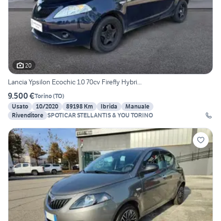
20
Lancia Ypsilon Ecochic 1.0 70cv Firefly Hybri...
9.500 €
Torino
(
TO
)
Usato
10/2020
89198 Km
Ibrida
Manuale
Rivenditore
SPOTICAR STELLANTIS & YOU TORINO