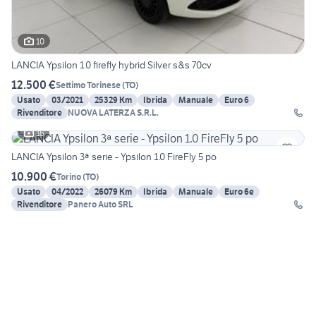
10
LANCIA Ypsilon 1.0 firefly hybrid Silver s&s 70cv
12.500 €
Settimo Torinese
(
TO
)
Usato
03/2021
25329 Km
Ibrida
Manuale
Euro 6
Rivenditore
NUOVA LATERZA S.R.L.
16
LANCIA Ypsilon 3ª serie - Ypsilon 1.0 FireFly 5 po
10.900 €
Torino
(
TO
)
Usato
04/2022
26079 Km
Ibrida
Manuale
Euro 6e
Rivenditore
Panero Auto SRL