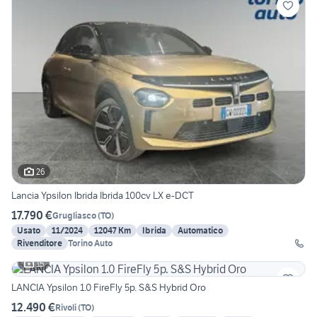
26
Lancia Ypsilon Ibrida Ibrida 100cv LX e-DCT
17.790 €
Grugliasco
(
TO
)
Usato
11/2024
12047 Km
Ibrida
Automatico
Rivenditore
Torino Auto
15
LANCIA Ypsilon 1.0 FireFly 5p. S&S Hybrid Oro
12.490 €
Rivoli
(
TO
)