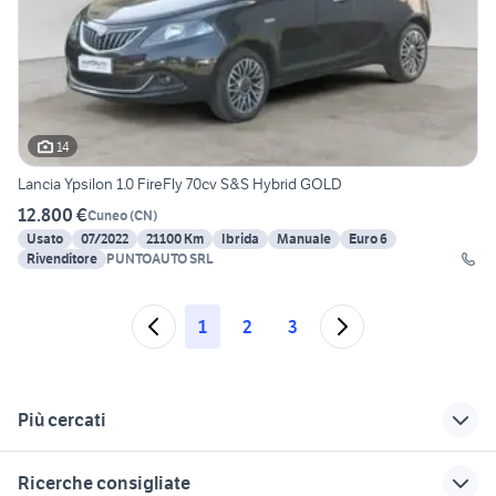
14
Lancia Ypsilon 1.0 FireFly 70cv S&S Hybrid GOLD
12.800 €
Cuneo
(
CN
)
Usato
07/2022
21100 Km
Ibrida
Manuale
Euro 6
Rivenditore
PUNTOAUTO SRL
1
2
3
Più cercati
Correlati
Richerche simili
Suggerimenti
Ricerche consigliate