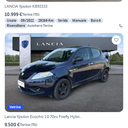
LANCIA Ypsilon KB93333
10.999 €
Torino
(
TO
)
Usato
09/2022
29269 Km
Ibrida
Manuale
Euro 6
Rivenditore
Autohero Torino
Vetrina
Lancia Ypsilon Ecochic 1.0 70cv Firefly Hybri...
9.500 €
Torino
(
TO
)