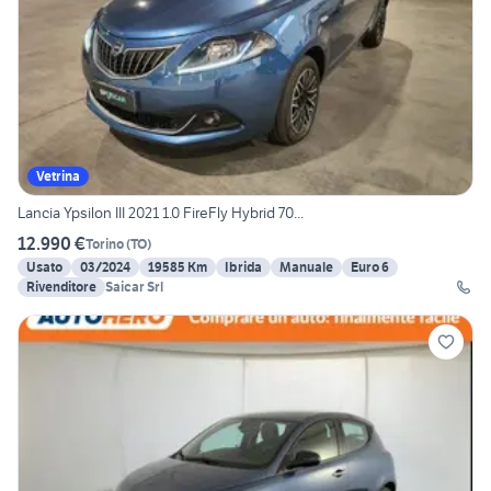
Vetrina
Lancia Ypsilon III 2021 1.0 FireFly Hybrid 70...
12.990 €
Torino
(
TO
)
Usato
03/2024
19585 Km
Ibrida
Manuale
Euro 6
Rivenditore
Saicar Srl