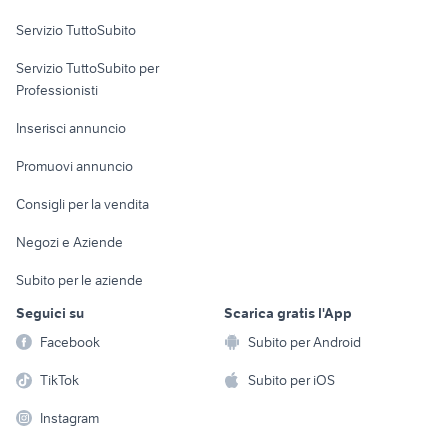
Servizio TuttoSubito
elettronica
per la casa e la
sports e hobby
Servizio TuttoSubito per
persona
Informatica
Animali
Professionisti
Arredamento e
Console e
Accessori per
Casalinghi
Inserisci annuncio
Videogiochi
animali
Elettrodomestici
Promuovi annuncio
Audio/Video
Musica e Film
Giardino e Fai da te
Consigli per la vendita
Fotografia
Libri e Riviste
Abbigliamento e
Negozi e Aziende
Telefonia
Strumenti Musicali
Accessori
Subito per le aziende
Sports
Tutto per i bambini
Seguici su
Scarica gratis l'App
Biciclette
Facebook
Subito per Android
Collezionismo
TikTok
Subito per iOS
Instagram