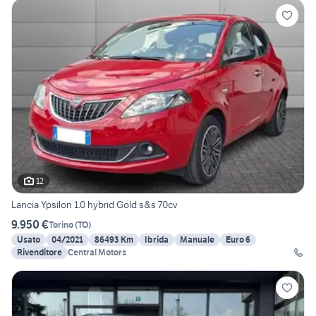
12
Lancia Ypsilon 1.0 hybrid Gold s&s 70cv
9.950 €
Torino
(
TO
)
Usato
04/2021
86493 Km
Ibrida
Manuale
Euro 6
Rivenditore
Central Motors