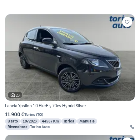
23
Lancia Ypsilon 1.0 FireFly 70cv Hybrid Silver
11.900 €
Torino
(
TO
)
Usato
10/2023
44587 Km
Ibrida
Manuale
Rivenditore
Torino Auto