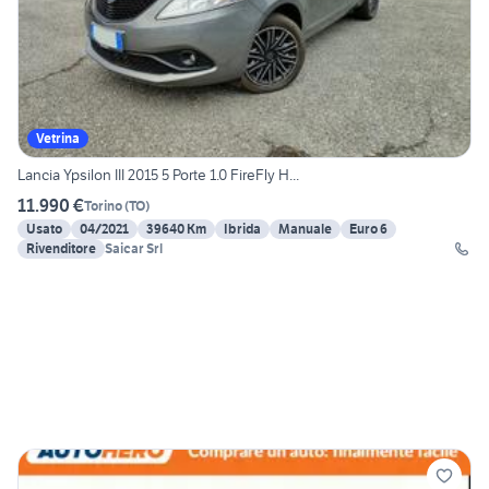
Vetrina
Lancia Ypsilon III 2015 5 Porte 1.0 FireFly H...
11.990 €
Torino
(
TO
)
Usato
04/2021
39640 Km
Ibrida
Manuale
Euro 6
Rivenditore
Saicar Srl