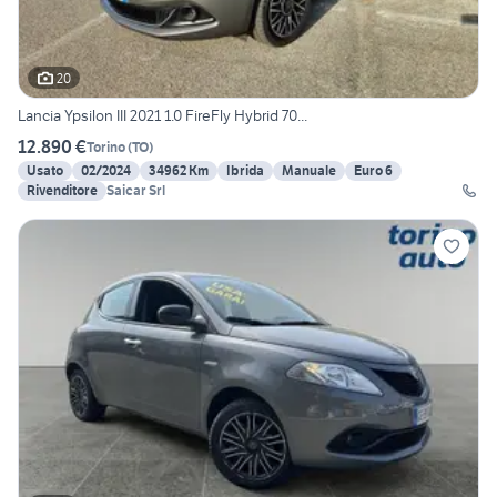
20
Lancia Ypsilon III 2021 1.0 FireFly Hybrid 70...
12.890 €
Torino
(
TO
)
Usato
02/2024
34962 Km
Ibrida
Manuale
Euro 6
Rivenditore
Saicar Srl