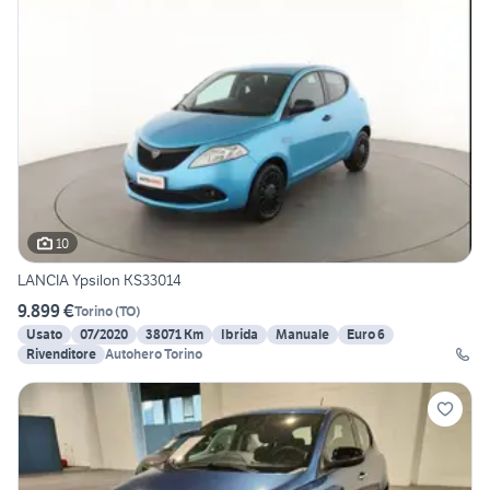
10
LANCIA Ypsilon KS33014
9.899 €
Torino
(
TO
)
Usato
07/2020
38071 Km
Ibrida
Manuale
Euro 6
Rivenditore
Autohero Torino