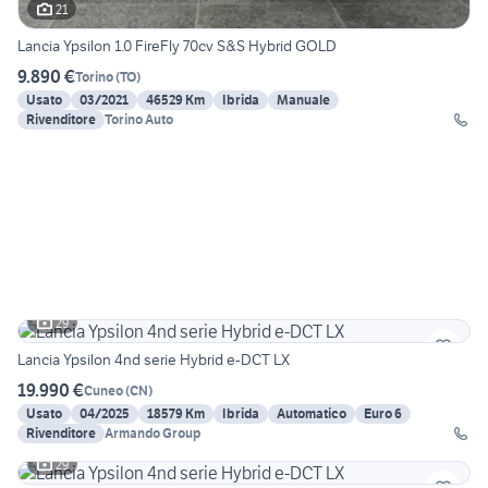
21
Lancia Ypsilon 1.0 FireFly 70cv S&S Hybrid GOLD
9.890 €
Torino
(
TO
)
Usato
03/2021
46529 Km
Ibrida
Manuale
Rivenditore
Torino Auto
29
Lancia Ypsilon 4nd serie Hybrid e-DCT LX
19.990 €
Cuneo
(
CN
)
Usato
04/2025
18579 Km
Ibrida
Automatico
Euro 6
Rivenditore
Armando Group
29