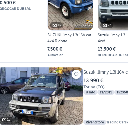
0.500 €
ORGOCAR DUE SRL
16
27
SUZUKI Jimny 1.3i 16V cat
Suzuki Jimny 1.3 
4x4 Ridotte
4wd
7.500 €
13.500 €
Autovaler
BORGOCAR DUE S
Suzuki Jimny 1.3i 16V 
13.990 €
Torino
(
TO
)
Usato
11/2011
152350
15
Rivenditore
Trading Cars 