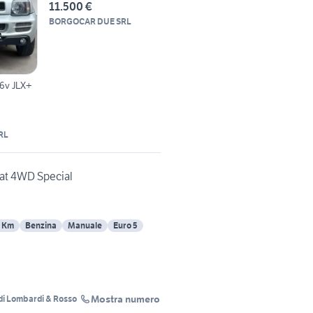
11.500 €
BORGOCAR DUE SRL
16v JLX+
RL
cat 4WD Special
 Km
Benzina
Manuale
Euro 5
Mostra numero
di Lombardi & Rosso