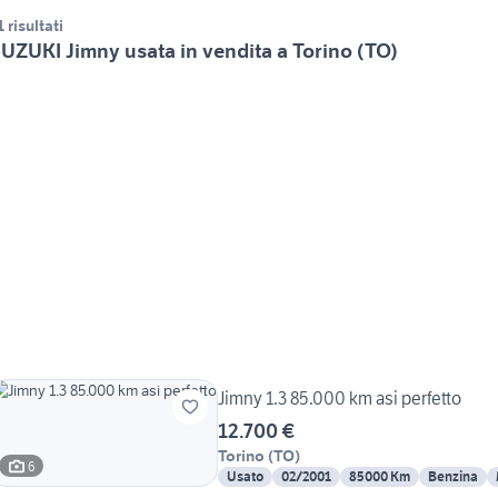
1 risultati
UZUKI Jimny usata in vendita a Torino (TO)
Jimny 1.3 85.000 km asi perfetto
12.700 €
Torino
(
TO
)
6
Usato
02/2001
85000 Km
Benzina