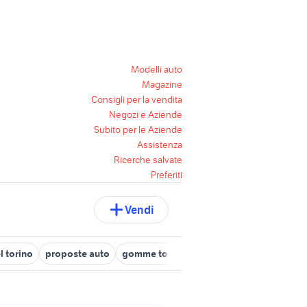
Modelli auto
Magazine
Consigli per la vendita
Negozi e Aziende
Subito per le Aziende
Assistenza
Ricerche salvate
Preferiti
Vendi
l torino
proposte auto
gomme torino
cdi auto Torino provinci