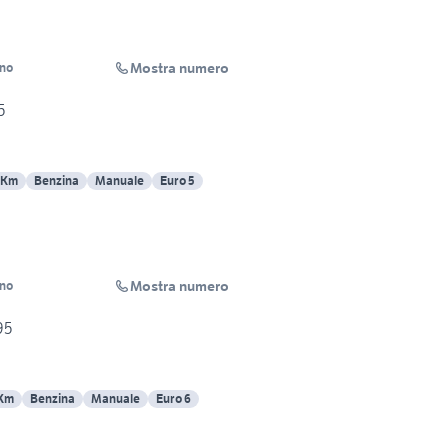
Mostra numero
ino
5
 Km
Benzina
Manuale
Euro 5
Mostra numero
ino
95
 Km
Benzina
Manuale
Euro 6