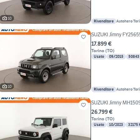
10
Rivenditore
Autohero Tor
SUZUKI Jimny FY2565
17.899 €
Torino
(
TO
)
Usato
09/2015
50843
10
Rivenditore
Autohero Tor
SUZUKI Jimny MH150
26.799 €
Torino
(
TO
)
Usato
10/2023
32175