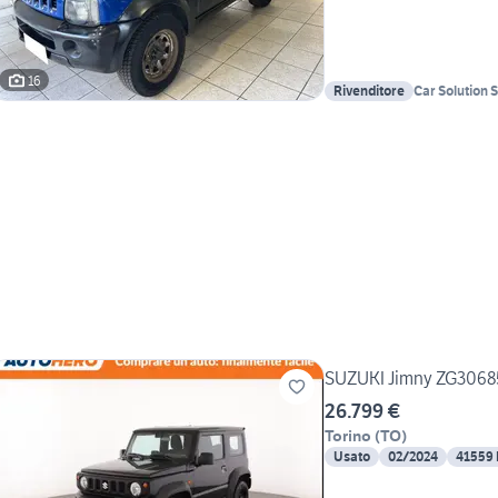
16
Rivenditore
Car Solution S
SUZUKI Jimny ZG3068
26.799 €
Torino
(
TO
)
Usato
02/2024
41559