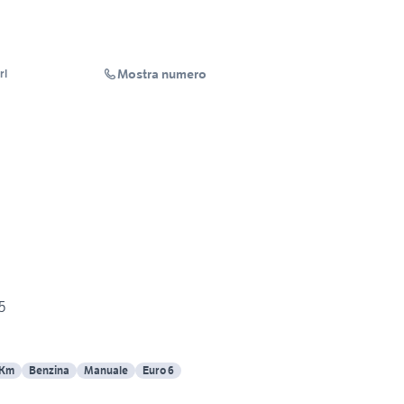
Mostra numero
rl
5
 Km
Benzina
Manuale
Euro 6