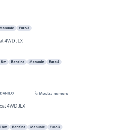
Manuale
Euro 3
cat 4WD JLX
1 Km
Benzina
Manuale
Euro 4
Mostra numero
 DANILO
 cat 4WD JLX
0 Km
Benzina
Manuale
Euro 3