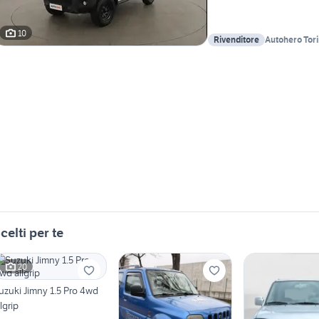
10
Rivenditore
Autohero Tor
celti per te
20
uzuki Jimny 1.5 Pro 4wd
llgrip