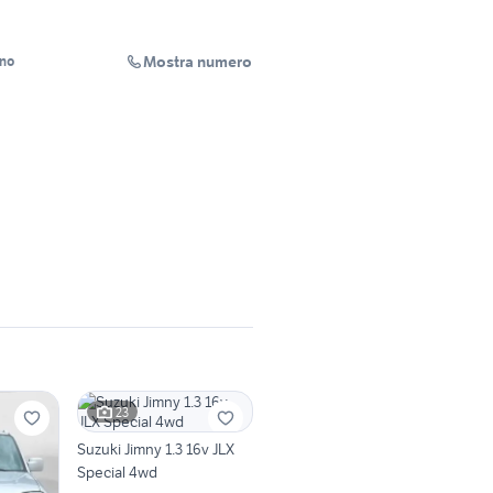
Mostra numero
ino
23
Suzuki Jimny 1.3 16v JLX
Special 4wd