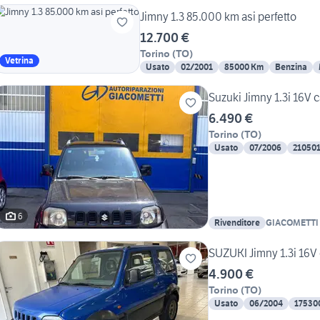
Jimny 1.3 85.000 km asi perfetto
12.700 €
Torino
(
TO
)
Vetrina
Usato
02/2001
85000 Km
Benzina
Suzuki Jimny 1.3i 16V 
6.490 €
Torino
(
TO
)
Usato
07/2006
21050
6
Rivenditore
GIACOMETTI
SUZUKI Jimny 1.3i 16V
4.900 €
Torino
(
TO
)
Usato
06/2004
17530