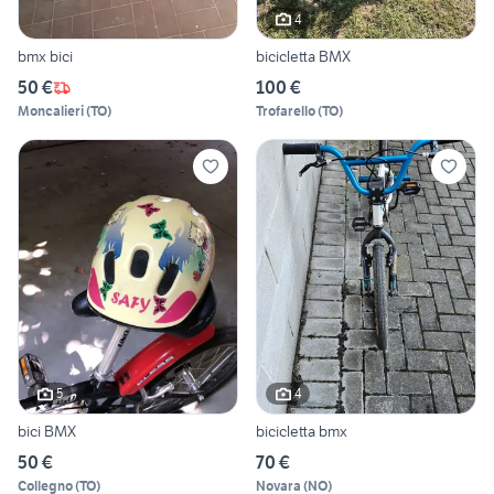
4
bmx bici
bicicletta BMX
50 €
100 €
Moncalieri
(
TO
)
Trofarello
(
TO
)
5
4
bici BMX
bicicletta bmx
50 €
70 €
Collegno
(
TO
)
Novara
(
NO
)