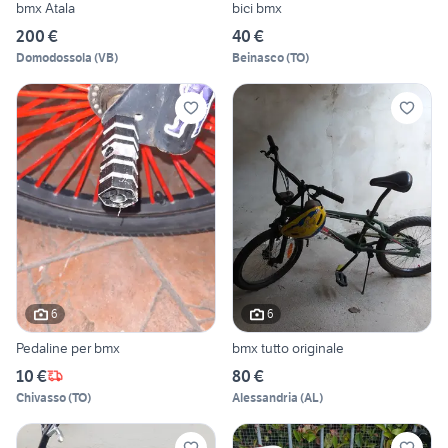
bmx Atala
bici bmx
200 €
40 €
Domodossola
(
VB
)
Beinasco
(
TO
)
6
6
Pedaline per bmx
bmx tutto originale
10 €
80 €
Chivasso
(
TO
)
Alessandria
(
AL
)