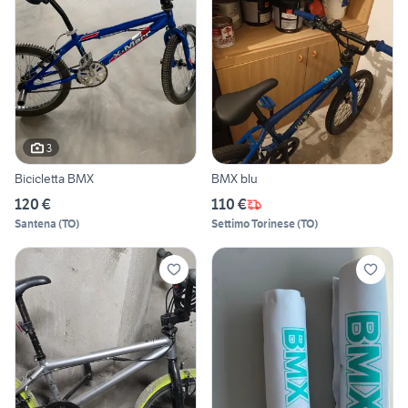
3
Bicicletta BMX
BMX blu
120 €
110 €
Santena
(
TO
)
Settimo Torinese
(
TO
)