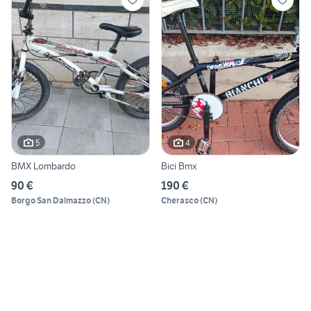
5
4
BMX Lombardo
Bici Bmx
90 €
190 €
Borgo San Dalmazzo
(
CN
)
Cherasco
(
CN
)