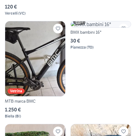
120 €
Vercelli
(
VC
)
3
BMX bambini 16"
30 €
Pianezza
(
TO
)
Vetrina
MTB marca BMC
1.250 €
Biella
(
BI
)