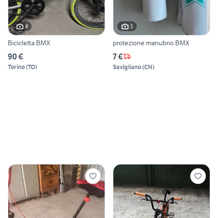
4
3
Bicicletta BMX
protezione manubrio BMX
90 €
7 €
Torino
(
TO
)
Savigliano
(
CN
)