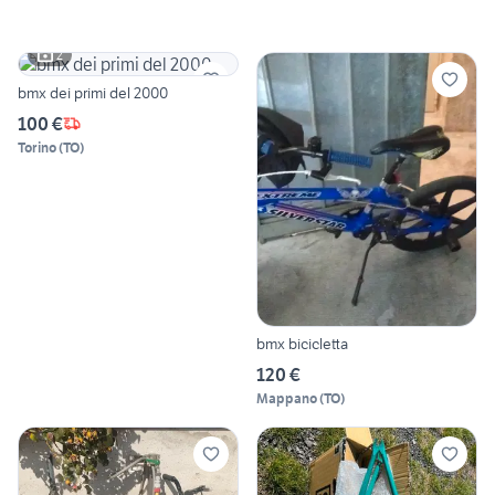
2
bmx dei primi del 2000
100 €
Torino
(
TO
)
bmx bicicletta
120 €
Mappano
(
TO
)