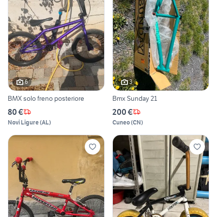
6
3
BMX solo freno posteriore
Bmx Sunday 21
80 €
200 €
Novi Ligure
(
AL
)
Cuneo
(
CN
)