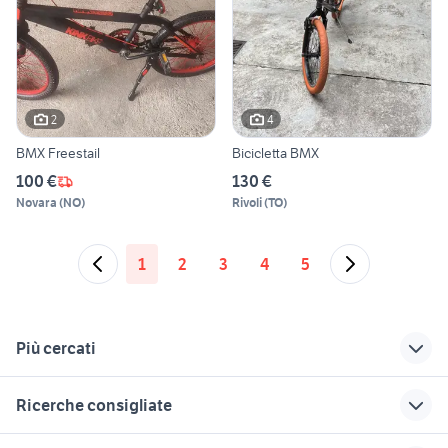
2
4
BMX Freestail
Bicicletta BMX
100 €
130 €
Novara
(
NO
)
Rivoli
(
TO
)
1
2
3
4
5
Più cercati
Correlati
Richerche simili
Suggerimenti
Ricerche consigliate
biciclette Monopoli
pedivelle sram red
mondraker downhill
biciclette Pian Camuno
biciclette Mercogliano
biciclette Ascoli
bici campagnolo
rossignoli garibaldi