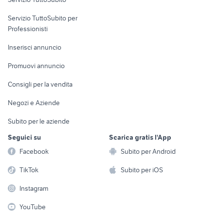
elettronica
per la casa e la
sports e hobby
Servizio TuttoSubito per
persona
Informatica
Animali
Professionisti
Arredamento e
Console e
Accessori per
Casalinghi
Inserisci annuncio
Videogiochi
animali
Elettrodomestici
Promuovi annuncio
Audio/Video
Musica e Film
Giardino e Fai da te
Consigli per la vendita
Fotografia
Libri e Riviste
Abbigliamento e
Negozi e Aziende
Telefonia
Strumenti Musicali
Accessori
Subito per le aziende
Sports
Tutto per i bambini
Seguici su
Scarica gratis l'App
Biciclette
Facebook
Subito per Android
Collezionismo
TikTok
Subito per iOS
Instagram
YouTube