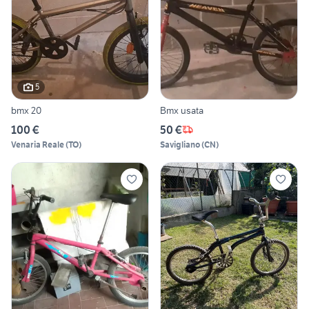
5
bmx 20
Bmx usata
100 €
50 €
Venaria Reale
(
TO
)
Savigliano
(
CN
)