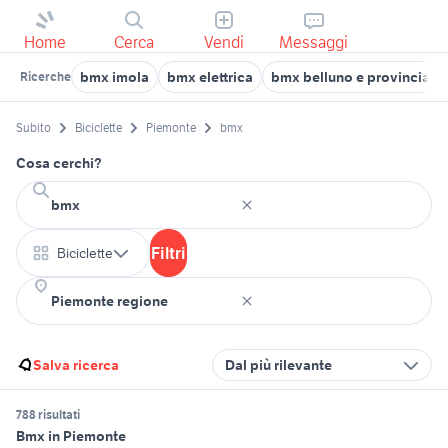
Home
Cerca
Vendi
Messaggi
bmx imola
bmx elettrica
bmx belluno e provincia
Ricerche
Subito
Biciclette
Piemonte
bmx
Cosa cerchi?
Filtri
Biciclette
Salva ricerca
Dal più rilevante
788 risultati
Bmx in Piemonte