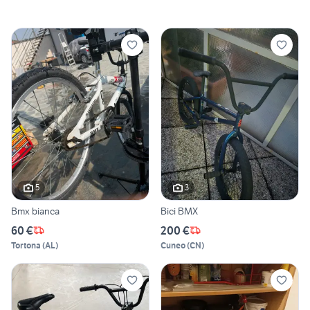
5
3
Bmx bianca
Bici BMX
60 €
200 €
Tortona
(
AL
)
Cuneo
(
CN
)