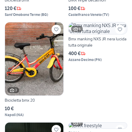
bicicletta bmx
BMX Wipe decathlon
120 €
100 €
Sant'Omobono Terme
(
BG
)
Castelfranco Veneto
(
TV
)
6
Bmx manking NXS JR nera lucida
tutta originale
400 €
Azzano Decimo
(
PN
)
3
Bicicletta bmx 20
10 €
Napoli
(
NA
)
3