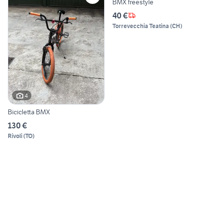
BMX freestyle
40 €
Torrevecchia Teatina
(
CH
)
4
Bicicletta BMX
130 €
Rivoli
(
TO
)