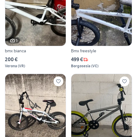
5
bmx bianca
Bmx freestyle
200 €
499 €
Verona
(
VR
)
Borgosesia
(
VC
)