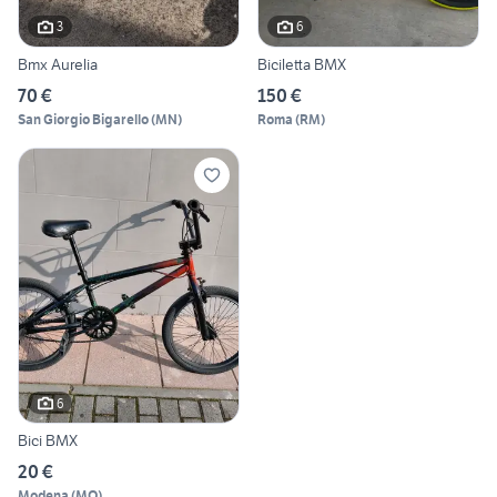
3
6
Bmx Aurelia
Biciletta BMX
70 €
150 €
San Giorgio Bigarello
(
MN
)
Roma
(
RM
)
6
Bici BMX
20 €
Modena
(
MO
)