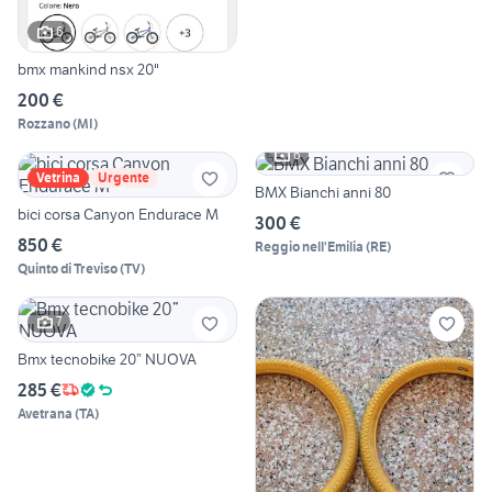
6
bmx mankind nsx 20"
200 €
Rozzano
(
MI
)
6
Vetrina
Urgente
BMX Bianchi anni 80
bici corsa Canyon Endurace M
300 €
850 €
Reggio nell'Emilia
(
RE
)
Quinto di Treviso
(
TV
)
7
Bmx tecnobike 20” NUOVA
285 €
Avetrana
(
TA
)