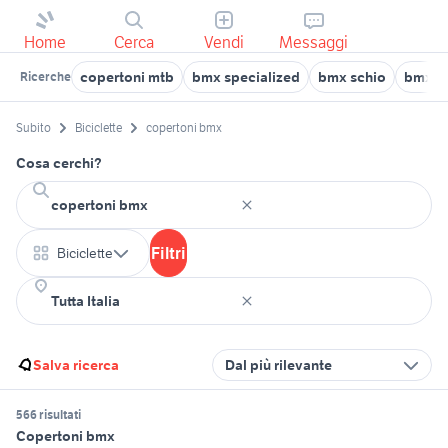
Home
Cerca
Vendi
Messaggi
copertoni mtb
bmx specialized
bmx schio
bmx t
Ricerche
Subito
Biciclette
copertoni bmx
Cosa cerchi?
Filtri
Biciclette
Salva ricerca
Dal più rilevante
566 risultati
Copertoni bmx