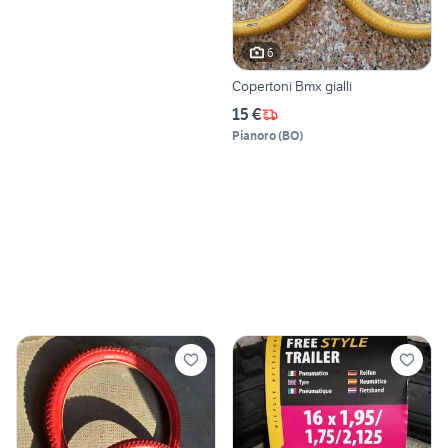
6
Copertoni Bmx gialli
15 €
Pianoro
(
BO
)