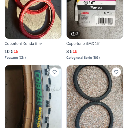
2
Copertoni Kenda Bmx
Copertone BMX 16"
10 €
8 €
Fossano
(
CN
)
Cologno al Serio
(
BG
)