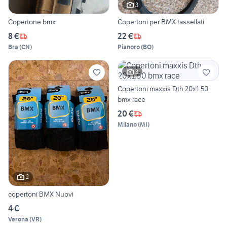
3
Copertone bmx
Copertoni per BMX tassellati
8 €
22 €
Bra
(
CN
)
Pianoro
(
BO
)
3
Copertoni maxxis Dth 20x1.50
bmx race
20 €
Milano
(
MI
)
2
copertoni BMX Nuovi
4 €
Verona
(
VR
)