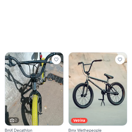
2
Vetrina
BmX Decathlon
Bmx Wethepeople