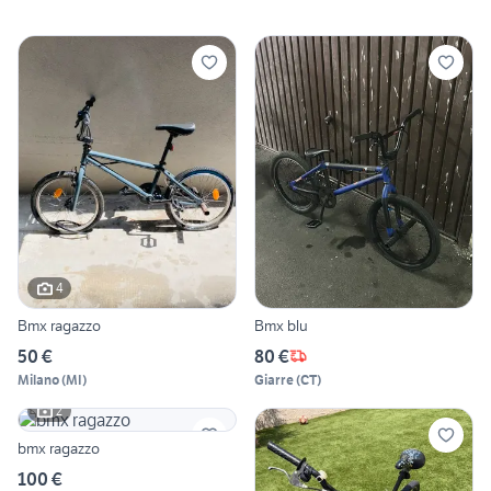
4
Bmx ragazzo
Bmx blu
50 €
80 €
Milano
(
MI
)
Giarre
(
CT
)
2
bmx ragazzo
100 €