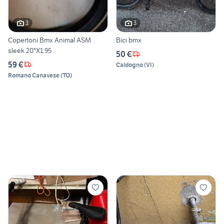
3
3
Copertoni Bmx Animal ASM
Bici bmx
sleek 20"X1.95
50 €
59 €
Caldogno
(
VI
)
Romano Canavese
(
TO
)