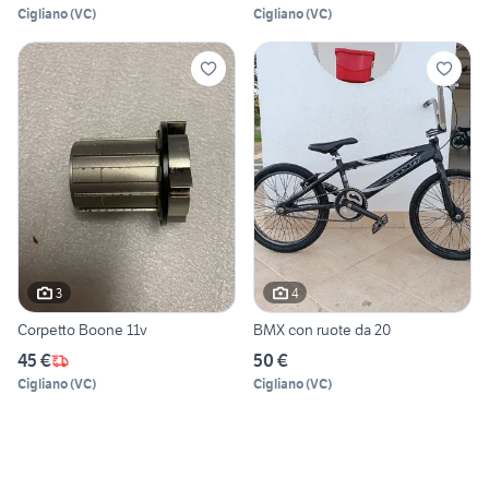
Cigliano
(
VC
)
Cigliano
(
VC
)
3
4
Corpetto Boone 11v
BMX con ruote da 20
45 €
50 €
Cigliano
(
VC
)
Cigliano
(
VC
)