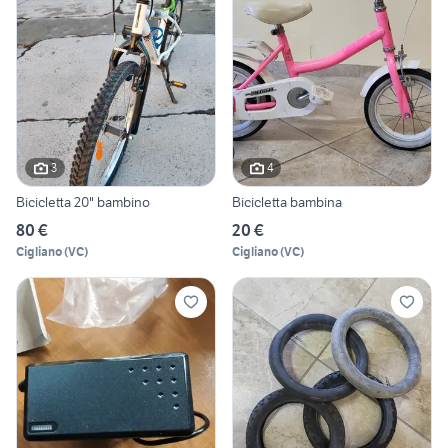
3
4
Bicicletta 20" bambino
Bicicletta bambina
80 €
20 €
Cigliano
(
VC
)
Cigliano
(
VC
)