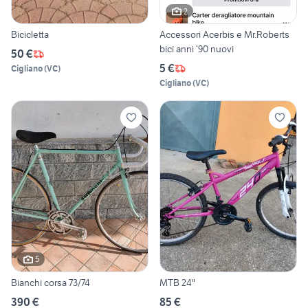
2
Bicicletta
Accessori Acerbis e Mr.Roberts
bici anni ‘90 nuovi
50 €
5 €
Cigliano
(
VC
)
Cigliano
(
VC
)
5
Bianchi corsa 73/74
MTB 24"
390 €
85 €