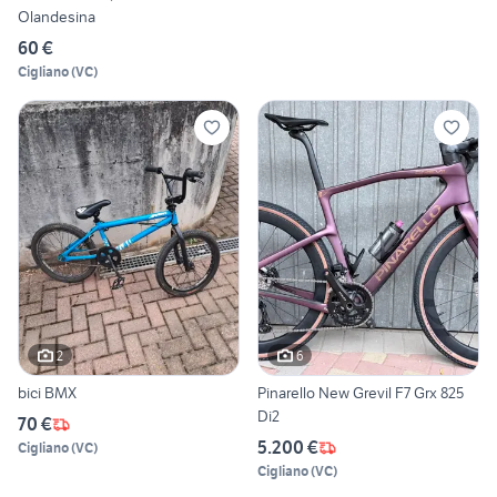
Olandesina
60 €
Cigliano
(
VC
)
2
6
bici BMX
Pinarello New Grevil F7 Grx 825
Di2
70 €
5.200 €
Cigliano
(
VC
)
Cigliano
(
VC
)