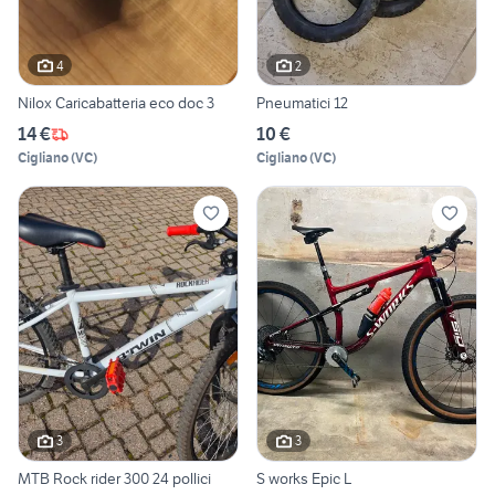
4
2
Nilox Caricabatteria eco doc 3
Pneumatici 12
14 €
10 €
Cigliano
(
VC
)
Cigliano
(
VC
)
3
3
MTB Rock rider 300 24 pollici
S works Epic L