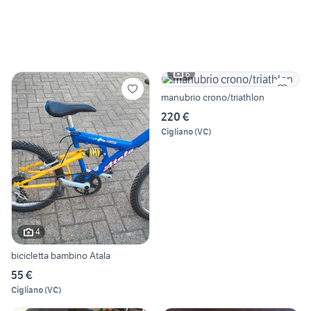
6
manubrio crono/triathlon
220 €
Cigliano
(
VC
)
4
bicicletta bambino Atala
55 €
Cigliano
(
VC
)