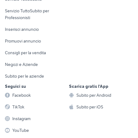
elettronica
per la casa e la
sports e hobby
Servizio TuttoSubito per
persona
Informatica
Animali
Professionisti
Arredamento e
Console e
Accessori per
Casalinghi
Inserisci annuncio
Videogiochi
animali
Elettrodomestici
Promuovi annuncio
Audio/Video
Musica e Film
Giardino e Fai da te
Consigli per la vendita
Fotografia
Libri e Riviste
Abbigliamento e
Negozi e Aziende
Telefonia
Strumenti Musicali
Accessori
Subito per le aziende
Sports
Tutto per i bambini
Seguici su
Scarica gratis l'App
Biciclette
Facebook
Subito per Android
Collezionismo
TikTok
Subito per iOS
Instagram
YouTube