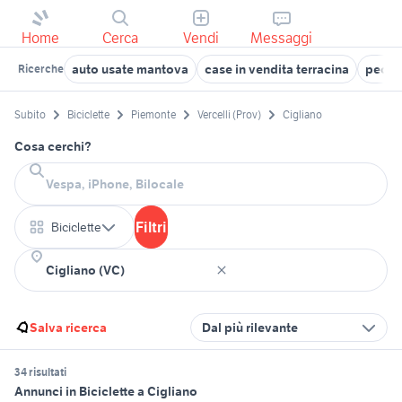
Home
Cerca
Vendi
Messaggi
auto usate mantova
case in vendita terracina
pecor
Ricerche
Subito
Biciclette
Piemonte
Vercelli (Prov)
Cigliano
Cosa cerchi?
Filtri
Biciclette
Salva ricerca
Dal più rilevante
34 risultati
Annunci in Biciclette a Cigliano