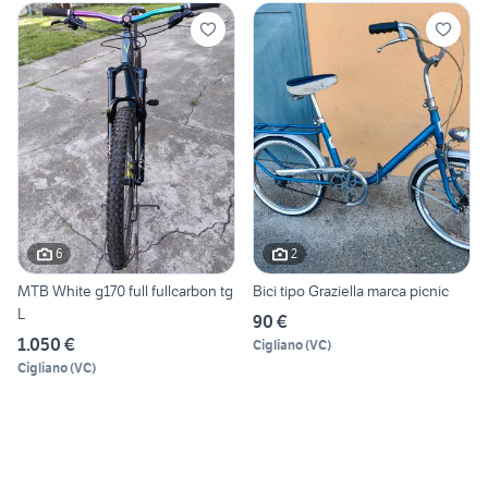
6
2
MTB White g170 full fullcarbon tg
Bici tipo Graziella marca picnic
L
90 €
1.050 €
Cigliano
(
VC
)
Cigliano
(
VC
)