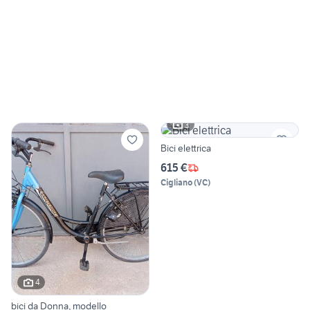
3
Bici elettrica
615 €
Cigliano
(
VC
)
4
bici da Donna, modello