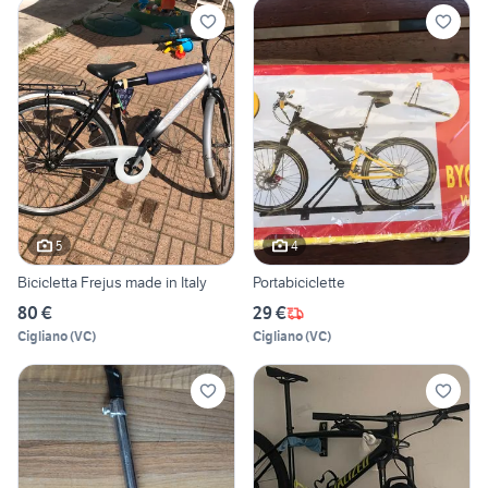
5
4
Bicicletta Frejus made in Italy
Portabiciclette
80 €
29 €
Cigliano
(
VC
)
Cigliano
(
VC
)