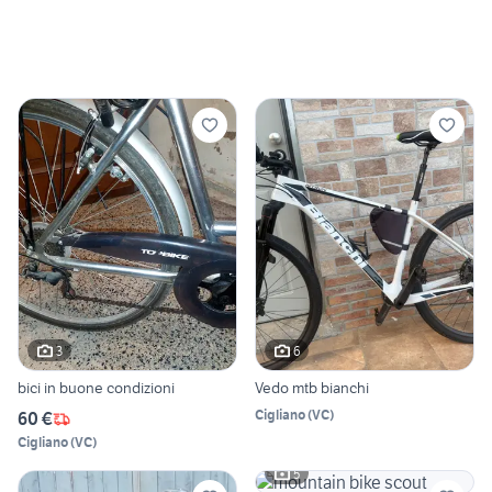
3
6
bici in buone condizioni
Vedo mtb bianchi
Cigliano
(
VC
)
60 €
Cigliano
(
VC
)
5