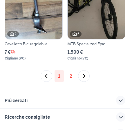
2
6
Cavalletto Bici regolabile
MTB Specialized Epic
7 €
1.500 €
Cigliano
(
VC
)
Cigliano
(
VC
)
1
2
Più cercati
Correlati
Richerche simili
Suggerimenti
Ricerche consigliate
immobiliare tortoli
xr 600
cocker
lancia ypsilon 1.2
ricoh gr iii usata
auto usate reggio
pick up 4x4 usati
tesla model s usata