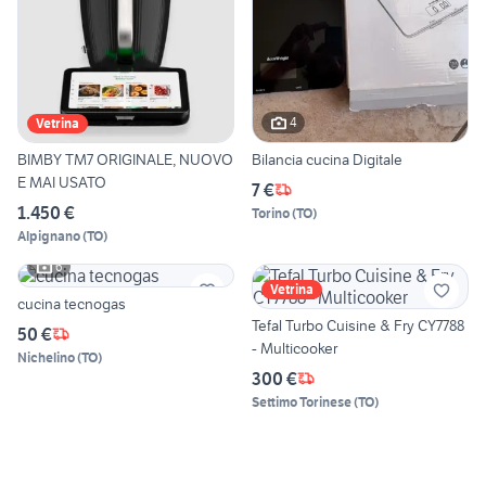
4
Vetrina
BIMBY TM7 ORIGINALE, NUOVO
Bilancia cucina Digitale
E MAI USATO
7 €
1.450 €
Torino
(
TO
)
Alpignano
(
TO
)
6
Vetrina
cucina tecnogas
Tefal Turbo Cuisine & Fry CY7788
50 €
- Multicooker
Nichelino
(
TO
)
300 €
Settimo Torinese
(
TO
)