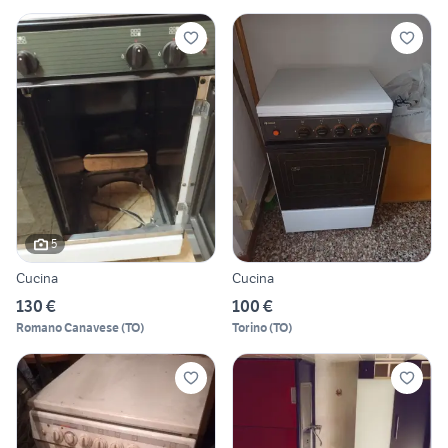
5
Cucina
Cucina
130 €
100 €
Romano Canavese
(
TO
)
Torino
(
TO
)