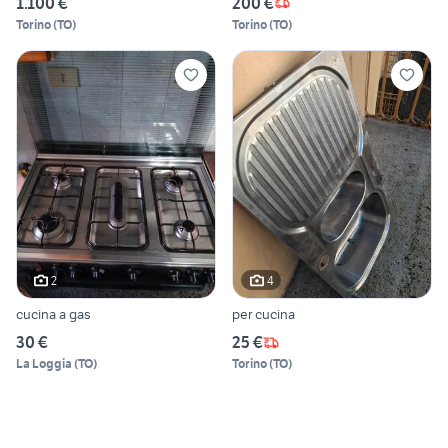
1.100 €
200 €
Torino
(
TO
)
Torino
(
TO
)
2
4
cucina a gas
per cucina
30 €
25 €
La Loggia
(
TO
)
Torino
(
TO
)