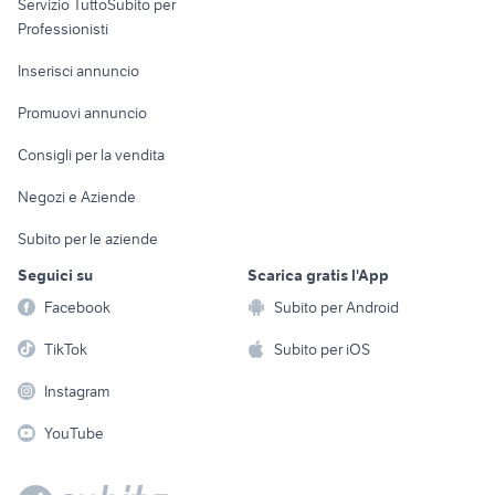
Servizio TuttoSubito per
persona
Informatica
Animali
Professionisti
Arredamento e
Console e
Accessori per
Casalinghi
Inserisci annuncio
Videogiochi
animali
Elettrodomestici
Promuovi annuncio
Audio/Video
Musica e Film
Giardino e Fai da te
Consigli per la vendita
Fotografia
Libri e Riviste
Abbigliamento e
Negozi e Aziende
Telefonia
Strumenti Musicali
Accessori
Subito per le aziende
Sports
Tutto per i bambini
Seguici su
Scarica gratis l'App
Biciclette
Facebook
Subito per Android
Collezionismo
TikTok
Subito per iOS
Instagram
YouTube