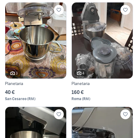
3
4
Planetaria
Planetaria
40 €
160 €
San Cesareo
(
RM
)
Roma
(
RM
)