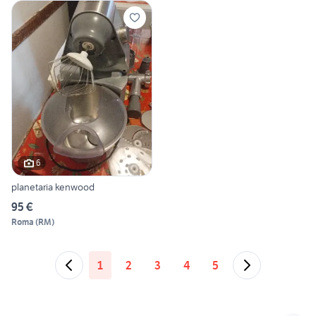
6
planetaria kenwood
95 €
Roma
(
RM
)
1
2
3
4
5