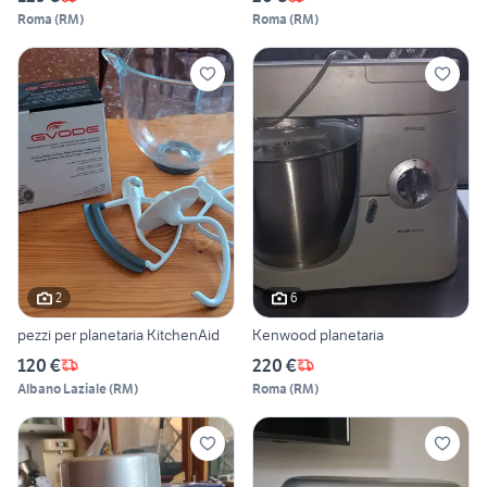
Roma
(
RM
)
Roma
(
RM
)
2
6
pezzi per planetaria KitchenAid
Kenwood planetaria
120 €
220 €
Albano Laziale
(
RM
)
Roma
(
RM
)