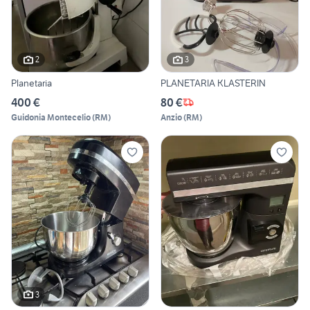
2
3
Planetaria
PLANETARIA KLASTERIN
400 €
80 €
Guidonia Montecelio
(
RM
)
Anzio
(
RM
)
3