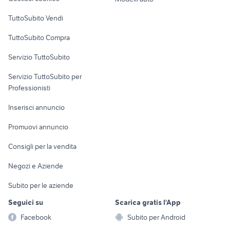
Case vacanza
TuttoSubito Vendi
Uffici e Locali
TuttoSubito Compra
commerciali
Servizio TuttoSubito
elettronica
per la casa e la
sports e hobby
Servizio TuttoSubito per
persona
Informatica
Animali
Professionisti
Arredamento e
Console e
Accessori per
Casalinghi
Inserisci annuncio
Videogiochi
animali
Elettrodomestici
Promuovi annuncio
Audio/Video
Musica e Film
Giardino e Fai da te
Consigli per la vendita
Fotografia
Libri e Riviste
Abbigliamento e
Negozi e Aziende
Telefonia
Strumenti Musicali
Accessori
Subito per le aziende
Sports
Tutto per i bambini
Seguici su
Scarica gratis l'App
Biciclette
Facebook
Subito per Android
Collezionismo