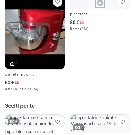
planetaria
80 €
Roma
(
RM
)
4
planetaria tronik
60 €
Albano Laziale
(
RM
)
Scelti per te
4
2
Impastatrice braccia tuffante