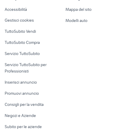
usato brescia bs
Caravan e Camper
coclea per cereali
Accessibilità
Mappa del sito
Loft, mansarde e
motocoltivatore
usata
Veicoli commerciali
altro
giardino Cagliari
Gestisci cookies
Modelli auto
provincia
Case vacanza
motocoltivatore
TuttoSubito Vendi
reversibile
Uffici e Locali
TuttoSubito Compra
commerciali
Servizio TuttoSubito
elettronica
per la casa e la
sports e hobby
Servizio TuttoSubito per
persona
Informatica
Animali
Professionisti
Arredamento e
Console e
Accessori per
Casalinghi
Inserisci annuncio
Videogiochi
animali
Elettrodomestici
Promuovi annuncio
Audio/Video
Musica e Film
Giardino e Fai da te
Consigli per la vendita
Fotografia
Libri e Riviste
Abbigliamento e
Negozi e Aziende
Telefonia
Strumenti Musicali
Accessori
Subito per le aziende
Sports