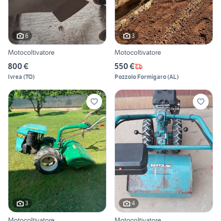
6
3
Motocoltivatore
Motocoltivatore
800 €
550 €
Ivrea
(
TO
)
Pozzolo Formigaro
(
AL
)
3
4
Motocoltivatore
Motocoltivatore