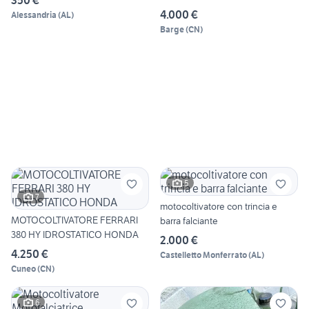
350 €
4.000 €
Alessandria
(
AL
)
Barge
(
CN
)
5
7
motocoltivatore con trincia e
MOTOCOLTIVATORE FERRARI
barra falciante
380 HY IDROSTATICO HONDA
2.000 €
4.250 €
Castelletto Monferrato
(
AL
)
Cuneo
(
CN
)
6