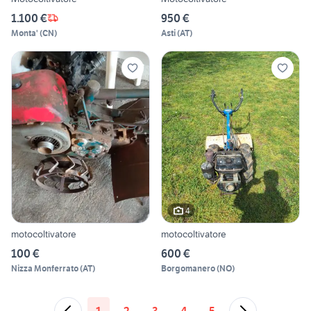
1.100 €
950 €
Monta'
(
CN
)
Asti
(
AT
)
4
motocoltivatore
motocoltivatore
100 €
600 €
Nizza Monferrato
(
AT
)
Borgomanero
(
NO
)