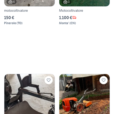
4
3
motocoltivatore
Motocoltivatore
150 €
1.100 €
Pinerolo
(
TO
)
Monta'
(
CN
)