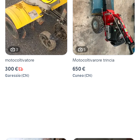
3
5
motocoltivatore
Motocoltivarore trincia
300 €
650 €
Garessio
(
CN
)
Cuneo
(
CN
)