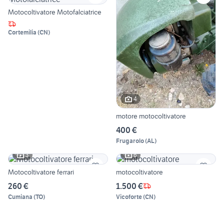
Motocoltivatore Motofalciatrice
Cortemilia
(
CN
)
4
motore motocoltivatore
400 €
Frugarolo
(
AL
)
3
6
Motocoltivatore ferrari
motocoltivatore
260 €
1.500 €
Cumiana
(
TO
)
Vicoforte
(
CN
)