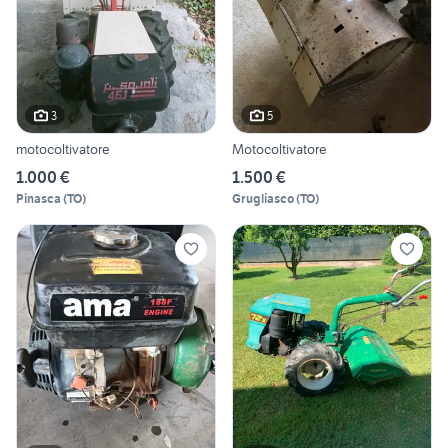
3
5
motocoltivatore
Motocoltivatore
1.000 €
1.500 €
Pinasca
(
TO
)
Grugliasco
(
TO
)