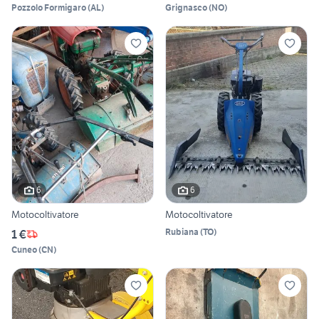
Pozzolo Formigaro
(
AL
)
Grignasco
(
NO
)
6
6
Motocoltivatore
Motocoltivatore
Rubiana
(
TO
)
1 €
Cuneo
(
CN
)