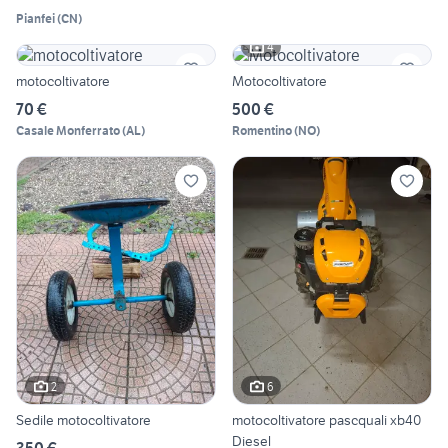
Pianfei
(
CN
)
4
motocoltivatore
Motocoltivatore
70 €
500 €
Casale Monferrato
(
AL
)
Romentino
(
NO
)
2
6
Sedile motocoltivatore
motocoltivatore pascquali xb40
Diesel