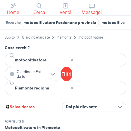
Home
Cerca
Vendi
Messaggi
motocoltivatore Pordenone provincia
motocoltivator
Ricerche
Subito
Giardino e fai da te
Piemonte
motocoltivatore
Cosa cerchi?
Giardino e Fai
Filtri
da te
Salva ricerca
Dal più rilevante
434 risultati
Motocoltivatore in Piemonte