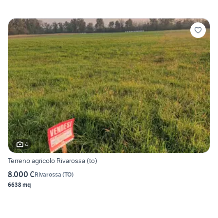
4
Terreno agricolo Rivarossa (to)
8.000 €
Rivarossa
(
TO
)
6638 mq