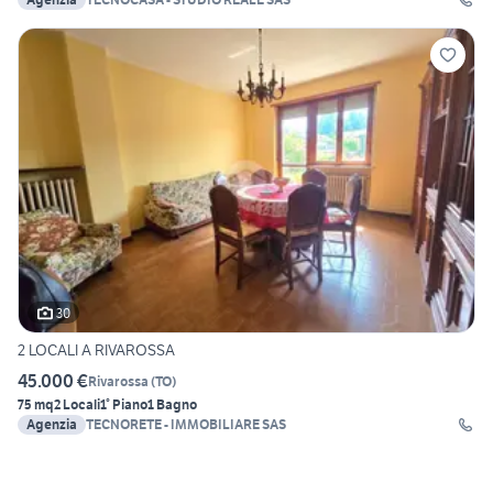
30
2 LOCALI A RIVAROSSA
45.000 €
Rivarossa
(
TO
)
75 mq
2 Locali
1° Piano
1 Bagno
Agenzia
TECNORETE - IMMOBILIARE SAS