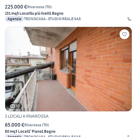
225.000 €
Rivarossa
(
TO
)
231 mq
5 Locali
Su più livelli
1 Bagno
Agenzia
TECNOCASA - STUDIO REALE SAS
30
3 LOCALI A RIVAROSSA
65.000 €
Rivarossa
(
TO
)
80 mq
3 Locali
1° Piano
1 Bagno
Agenzia
TECNOCASA - STUDIO REALE SAS