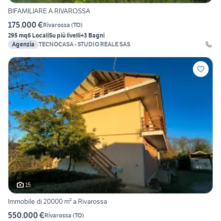
BIFAMILIARE A RIVAROSSA
175.000 €
Rivarossa
(
TO
)
295 mq
6 Locali
Su più livelli
+3 Bagni
Agenzia
TECNOCASA - STUDIO REALE SAS
15
Immobile di 20000 m² a Rivarossa
550.000 €
Rivarossa
(
TO
)