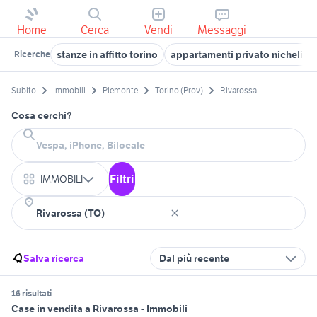
Home
Cerca
Vendi
Messaggi
stanze in affitto torino
appartamenti privato nichelino
Ricerche
Subito
Immobili
Piemonte
Torino (Prov)
Rivarossa
Cosa cerchi?
Filtri
IMMOBILI
Salva ricerca
Dal più recente
16 risultati
Case in vendita a Rivarossa - Immobili