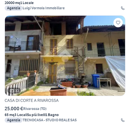
20000 mq
1 Locale
Agenzia
Luigi Vormola Immobiliare
30
CASA DI CORTE A RIVAROSSA
25.000 €
Rivarossa
(
TO
)
65 mq
3 Locali
Su più livelli
1 Bagno
Agenzia
TECNOCASA - STUDIO REALE SAS