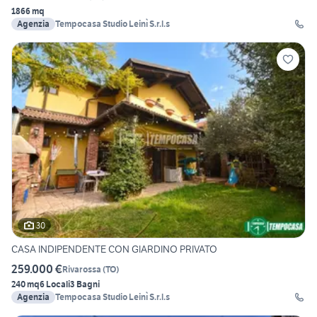
1866 mq
Agenzia
Tempocasa Studio Leinì S.r.l.s
30
CASA INDIPENDENTE CON GIARDINO PRIVATO
259.000 €
Rivarossa
(
TO
)
240 mq
6 Locali
3 Bagni
Agenzia
Tempocasa Studio Leinì S.r.l.s