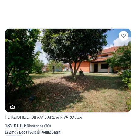
30
PORZIONE DI BIFAMILIARE A RIVAROSSA
182.000 €
Rivarossa
(
TO
)
192 mq
7 Locali
Su più livelli
2 Bagni