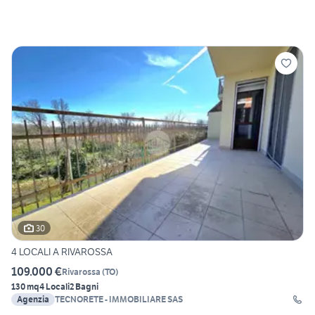
30
4 LOCALI A RIVAROSSA
109.000 €
Rivarossa
(
TO
)
130 mq
4 Locali
2 Bagni
Agenzia
TECNORETE - IMMOBILIARE SAS