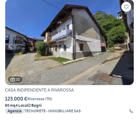
30
CASA INDIPENDENTE A RIVAROSSA
125.000 €
Rivarossa
(
TO
)
80 mq
4 Locali
2 Bagni
Agenzia
TECNORETE - IMMOBILIARE SAS