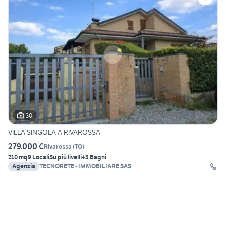
30
VILLA SINGOLA A RIVAROSSA
279.000 €
Rivarossa
(
TO
)
210 mq
9 Locali
Su più livelli
+3 Bagni
Agenzia
TECNORETE - IMMOBILIARE SAS