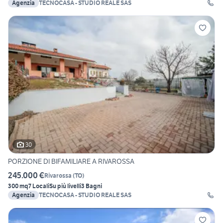
Agenzia
TECNOCASA - STUDIO REALE SAS
30
PORZIONE DI BIFAMILIARE A RIVAROSSA
245.000 €
Rivarossa
(
TO
)
300 mq
7 Locali
Su più livelli
3 Bagni
Agenzia
TECNOCASA - STUDIO REALE SAS