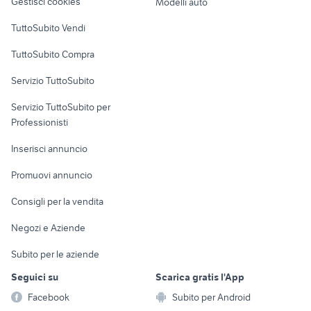
Gestisci cookies
Modelli auto
mobili stosa
meccaniche batteria
Case vacanza
TuttoSubito Vendi
Uffici e Locali
TuttoSubito Compra
commerciali
Servizio TuttoSubito
elettronica
per la casa e la
sports e hobby
Servizio TuttoSubito per
persona
Informatica
Animali
Professionisti
Arredamento e
Console e
Accessori per
Casalinghi
Inserisci annuncio
Videogiochi
animali
Elettrodomestici
Promuovi annuncio
Audio/Video
Musica e Film
Giardino e Fai da te
Consigli per la vendita
Fotografia
Libri e Riviste
Abbigliamento e
Negozi e Aziende
Telefonia
Strumenti Musicali
Accessori
Subito per le aziende
Sports
Tutto per i bambini
Seguici su
Scarica gratis l'App
Biciclette
Facebook
Subito per Android