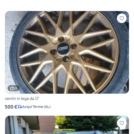
6
cerchi in lega da 17
500 €
Acqui Terme
(
AL
)