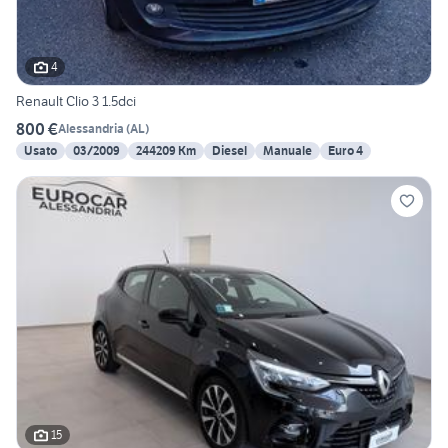
4
Renault Clio 3 1.5dci
800 €
Alessandria
(
AL
)
Usato
03/2009
244209 Km
Diesel
Manuale
Euro 4
15