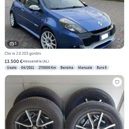
5
Clio rs 2.0 203 gordini
13.500 €
Alessandria
(
AL
)
Usato
04/2011
270000 Km
Benzina
Manuale
Euro 5