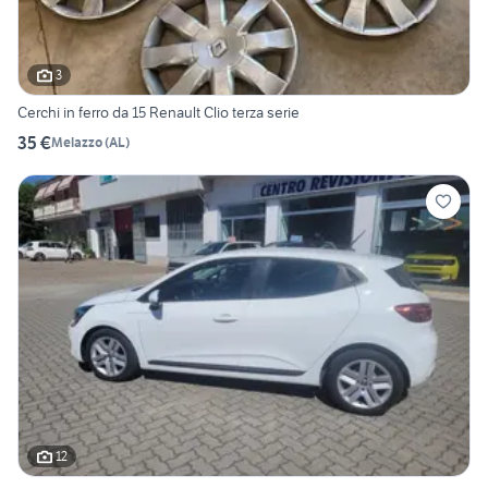
3
Cerchi in ferro da 15 Renault Clio terza serie
35 €
Melazzo
(
AL
)
12