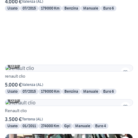
4.000 €
Valenza
(
AL
)
Usato
07/2015
179000 Km
Benzina
Manuale
Euro 6
5
renault clio
5.000 €
Valenza
(
AL
)
Usato
07/2015
179000 Km
Benzina
Manuale
Euro 6
6
Renault clio
3.500 €
Tortona
(
AL
)
Usato
01/2011
274000 Km
Gpl
Manuale
Euro 4