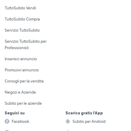
Case vacanza
TuttoSubito Vendi
Uffici e Locali
TuttoSubito Compra
commerciali
Servizio TuttoSubito
elettronica
per la casa e la
sports e hobby
Servizio TuttoSubito per
persona
Informatica
Animali
Professionisti
Arredamento e
Console e
Accessori per
Casalinghi
Inserisci annuncio
Videogiochi
animali
Elettrodomestici
Promuovi annuncio
Audio/Video
Musica e Film
Giardino e Fai da te
Consigli per la vendita
Fotografia
Libri e Riviste
Abbigliamento e
Negozi e Aziende
Telefonia
Strumenti Musicali
Accessori
Subito per le aziende
Sports
Tutto per i bambini
Seguici su
Scarica gratis l'App
Biciclette
Facebook
Subito per Android
Collezionismo