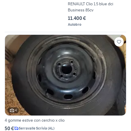
RENAULT Clio 1.5 blue dci
Business 85cv
11.400 €
Autobro
4
4 gomme estive con cerchio x clio
50 €
Serravalle Scrivia
(
AL
)