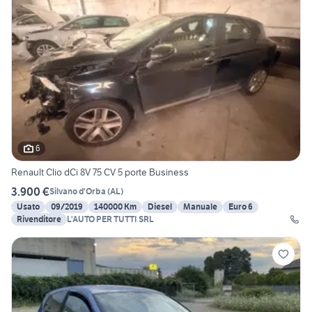
6
Renault Clio dCi 8V 75 CV 5 porte Business
3.900 €
Silvano d'Orba
(
AL
)
Usato
09/2019
140000 Km
Diesel
Manuale
Euro 6
Rivenditore
L'AUTO PER TUTTI SRL