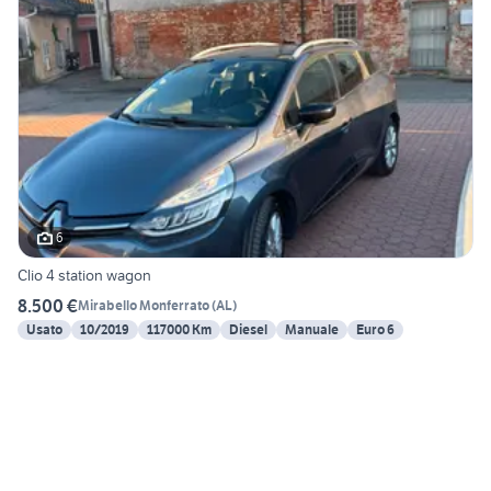
6
Clio 4 station wagon
8.500 €
Mirabello Monferrato
(
AL
)
Usato
10/2019
117000 Km
Diesel
Manuale
Euro 6