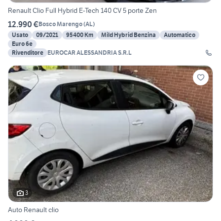
Renault Clio Full Hybrid E-Tech 140 CV 5 porte Zen
12.990 €
Bosco Marengo
(
AL
)
Usato
09/2021
95400 Km
Mild Hybrid Benzina
Automatico
Euro 6e
Rivenditore
EUROCAR ALESSANDRIA S.R.L
3
Auto Renault clio