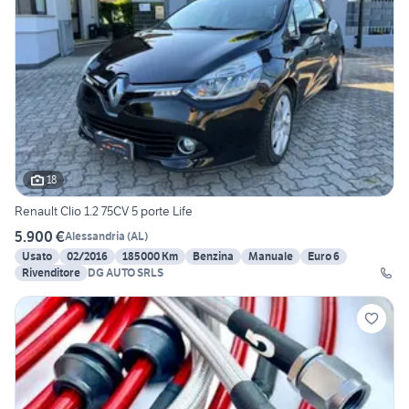
18
Renault Clio 1.2 75CV 5 porte Life
5.900 €
Alessandria
(
AL
)
Usato
02/2016
185000 Km
Benzina
Manuale
Euro 6
Rivenditore
DG AUTO SRLS