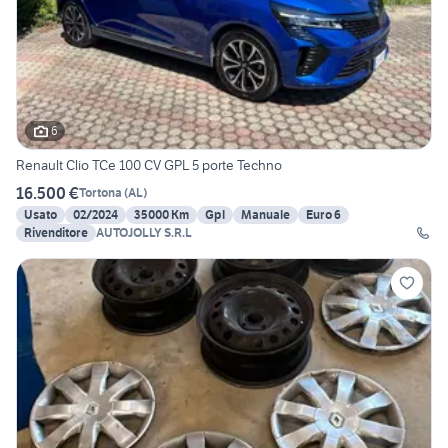
6
Renault Clio TCe 100 CV GPL 5 porte Techno
16.500 €
Tortona
(
AL
)
Usato
02/2024
35000 Km
Gpl
Manuale
Euro 6
Rivenditore
AUTOJOLLY S.R.L