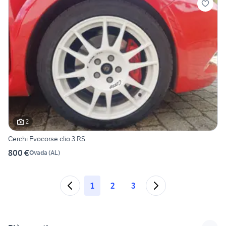
2
Cerchi Evocorse clio 3 RS
800 €
Ovada
(
AL
)
1
2
3