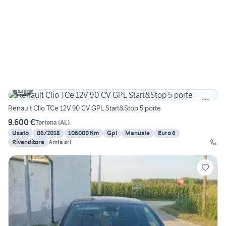
8
Renault Clio TCe 12V 90 CV GPL Start&Stop 5 porte
9.600 €
Tortona
(
AL
)
Usato
06/2018
106000 Km
Gpl
Manuale
Euro 6
Rivenditore
Amfa srl