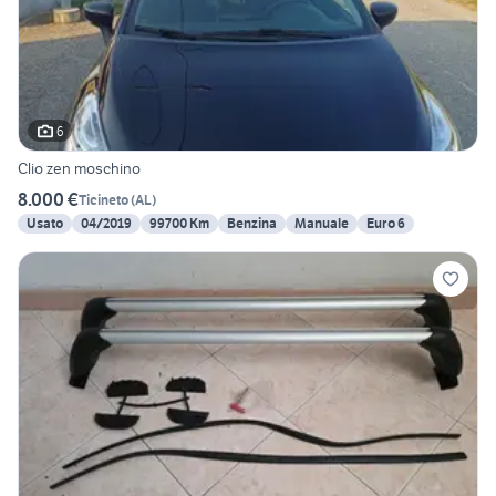
6
Clio zen moschino
8.000 €
Ticineto
(
AL
)
Usato
04/2019
99700 Km
Benzina
Manuale
Euro 6