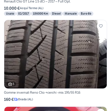
Renault Clio GT Line 1.5 dCi – 2017 – Full Opt.
10.000 €
Acqui Terme
(
AL
)
Usato
02/2017
156000 Km
Diesel
Manuale
Euro 6b
5
Gomme invernali Reno Clio +cerchi -mis 195/55 R16
160 €
Ovada
(
AL
)