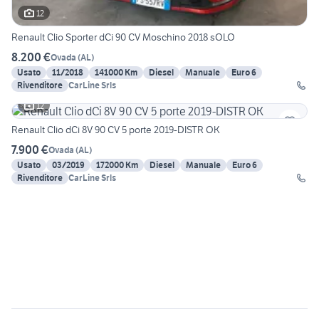
12
Renault Clio Sporter dCi 90 CV Moschino 2018 sOLO
8.200 €
Ovada
(
AL
)
Usato
11/2018
141000 Km
Diesel
Manuale
Euro 6
Rivenditore
CarLine Srls
12
Renault Clio dCi 8V 90 CV 5 porte 2019-DISTR OK
7.900 €
Ovada
(
AL
)
Usato
03/2019
172000 Km
Diesel
Manuale
Euro 6
Rivenditore
CarLine Srls