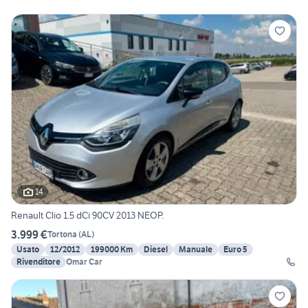
14
Renault Clio 1.5 dCi 90CV 2013 NEOP.
3.999 €
Tortona
(
AL
)
Usato
12/2012
199000 Km
Diesel
Manuale
Euro 5
Rivenditore
Omar Car