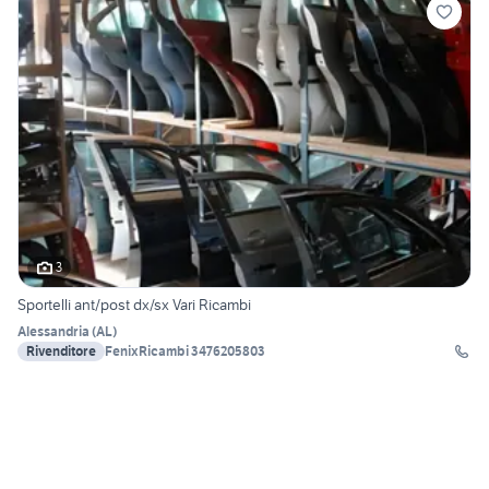
3
Sportelli ant/post dx/sx Vari Ricambi
Alessandria
(
AL
)
Rivenditore
FenixRicambi 3476205803