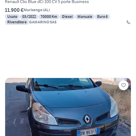
Renault Clio Blue dCi 100 CV 5 porte Business
11.900 €
Murisengo
(
AL
)
Usato
03/2022
70000 Km
Diesel
Manuale
Euro 6
Rivenditore
GAMARINO SAS