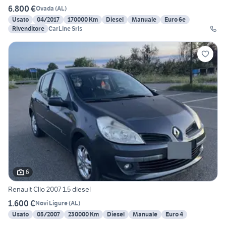
6.800 €
Ovada
(
AL
)
Usato
04/2017
170000 Km
Diesel
Manuale
Euro 6e
Rivenditore
CarLine Srls
6
Renault Clio 2007 1.5 diesel
1.600 €
Novi Ligure
(
AL
)
Usato
05/2007
230000 Km
Diesel
Manuale
Euro 4