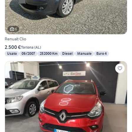
6
Renualt Clio
2.500 €
Tortona
(
AL
)
Usato
09/2007
252000 Km
Diesel
Manuale
Euro 4