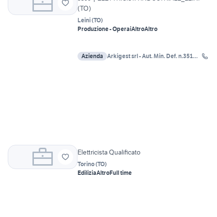
(TO)
Leini
(
TO
)
Produzione - Operai
Altro
Altro
Azienda
Arkigest srl - Aut. Min. Def. n.351
del 10-11-2016
Elettricista Qualificato
Torino
(
TO
)
Edilizia
Altro
Full time