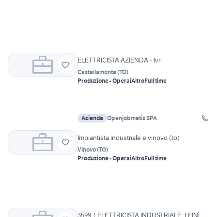
ELETTRICISTA AZIENDA - Ivr
Castellamonte
(
TO
)
Produzione - Operai
Altro
Full time
Azienda
Openjobmetis SPA
Impiantista industriale e vinovo (to)
Vinovo
(
TO
)
Produzione - Operai
Altro
Full time
3599 | ELETTRICISTA INDUSTRIALE_LEINì