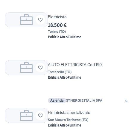
Elettricista
18.500 €
Torino
(
TO
)
Edilizia
Altro
Full time
AIUTO ELETTRICISTA Cod.190
Trofarello
(
TO
)
Edilizia
Altro
Full time
Azienda
SYNERGIE ITALIA SPA
Elettricista specializzato
San Mauro Torinese
(
TO
)
Edilizia
Altro
Full time