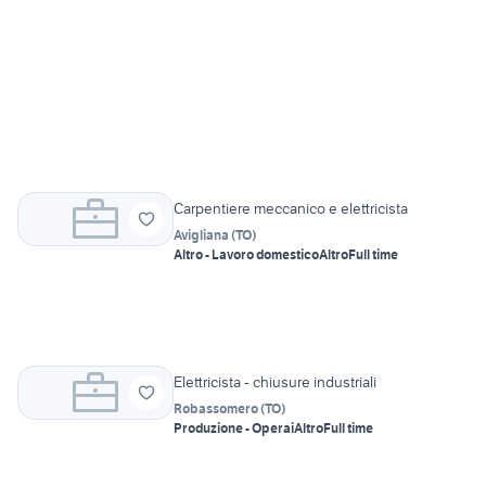
Carpentiere meccanico e elettricista
Avigliana
(
TO
)
Altro - Lavoro domestico
Altro
Full time
Elettricista - chiusure industriali
Robassomero
(
TO
)
Produzione - Operai
Altro
Full time