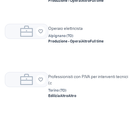
Produzione - Operai
Altro
Full time
Operaio elettricista
Alpignano
(
TO
)
Produzione - Operai
Altro
Full time
Professionisti con P.IVA per interventi tecnici
(c
Torino
(
TO
)
Edilizia
Altro
Altro