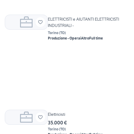
ELETTRICISTI e AIUTANTI ELETTRICISTI
INDUSTRIALI -
Torino
(
TO
)
Produzione - Operai
Altro
Full time
Elettricisti
35.000 €
Torino
(
TO
)