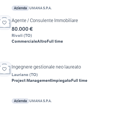
Azienda
UMANA S.P.A.
Agente / Consulente Immobiliare
80.000 €
Rivoli
(
TO
)
Commerciale
Altro
Full time
Ingegnere gestionale neo laureato
Lauriano
(
TO
)
Project Management
Impiegato
Full time
Azienda
UMANA S.P.A.