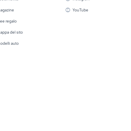
lavoro
i
Fotografia
Giardino 
agazine
YouTube
Attrezzature di lavoro
Telefonia
Abbigli
dee regalo
Accesso
e altro
appa del sito
Tutto per
odelli auto