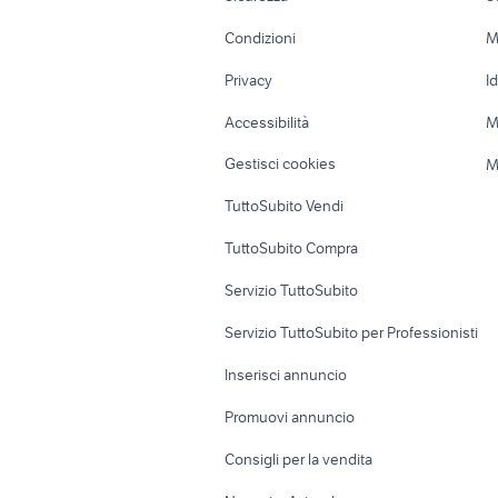
Accessori Moto
Terreni e rustic
Condizioni
M
Nautica
Garage e box
Privacy
I
Caravan e Camper
Loft, mansarde 
Accessibilità
M
Veicoli commerciali
Case vacanza
Gestisci cookies
M
Uffici e Locali
TuttoSubito Vendi
commerciali
TuttoSubito Compra
Servizio TuttoSubito
Servizio TuttoSubito per Professionisti
Inserisci annuncio
Promuovi annuncio
Consigli per la vendita