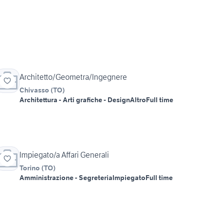
Architetto/Geometra/Ingegnere
Chivasso
(
TO
)
Architettura - Arti grafiche - Design
Altro
Full time
Impiegato/a Affari Generali
Torino
(
TO
)
Amministrazione - Segreteria
Impiegato
Full time