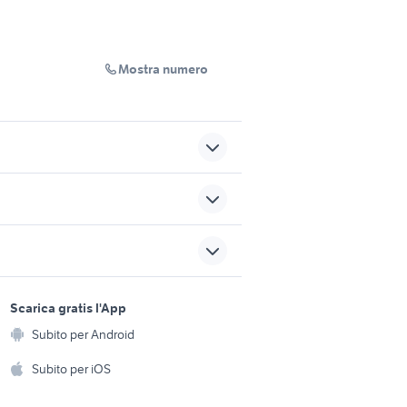
Mostra numero
offerte lavoro san severo
offerte lavoro terlizzi
sports e hobby
e
servizi estetista
a
Scarica gratis l'App
Animali
offerte lavoro panettiere
Subito per Android
ento e
Palermo provincia
Accessori per animali
hi
Subito per iOS
Musica e Film
omestici