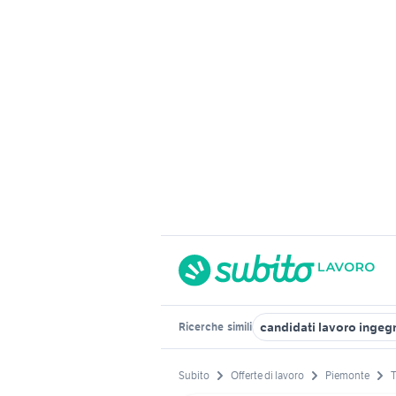
candidati lavoro ingeg
Ricerche
simili
Subito
Offerte di lavoro
Piemonte
T