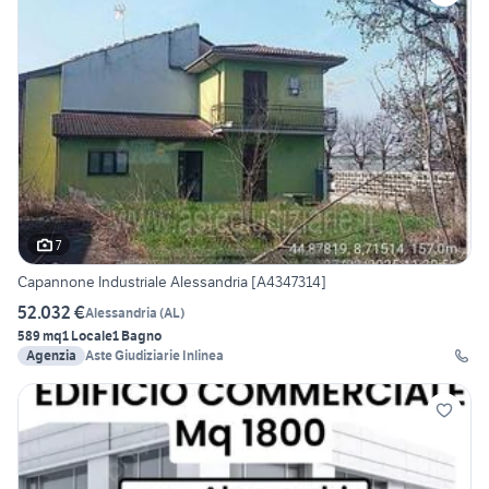
7
Capannone Industriale Alessandria [A4347314]
52.032 €
Alessandria
(
AL
)
589 mq
1 Locale
1 Bagno
Agenzia
Aste Giudiziarie Inlinea