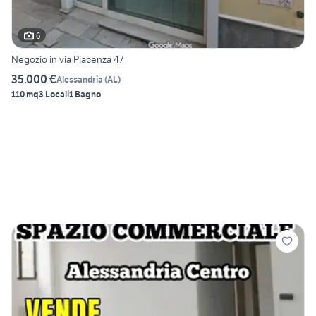
6
Negozio in via Piacenza 47
35.000 €
Alessandria
(
AL
)
110 mq
3 Locali
1 Bagno