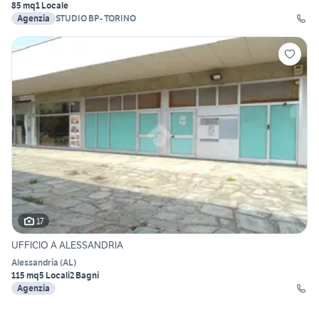
85 mq
1 Locale
Agenzia
STUDIO BP- TORINO
17
UFFICIO A ALESSANDRIA
Alessandria
(
AL
)
115 mq
5 Locali
2 Bagni
Agenzia