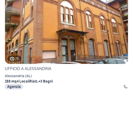
25
UFFICIO A ALESSANDRIA
Alessandria
(
AL
)
288 mq
4 Locali
Rialz.
+3 Bagni
Agenzia