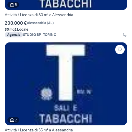
5
Attività / Licenza di 80 m² a Alessandria
200.000 €
Alessandria
(
AL
)
80 mq
1 Locale
Agenzia
STUDIO BP- TORINO
2
Attività / Licenza di 35 m² a Alessandria