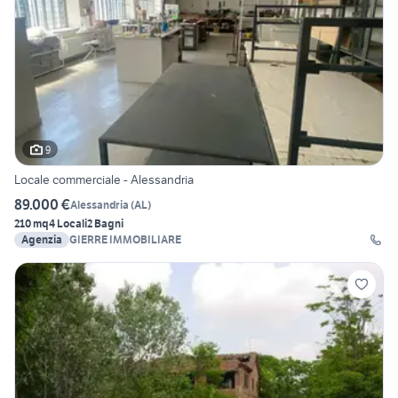
9
Locale commerciale - Alessandria
89.000 €
Alessandria
(
AL
)
210 mq
4 Locali
2 Bagni
Agenzia
GIERRE IMMOBILIARE