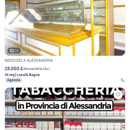
23
NEGOZIO A ALESSANDRIA
28.000 €
Alessandria
(
AL
)
43 mq
2 Locali
1 Bagno
Agenzia