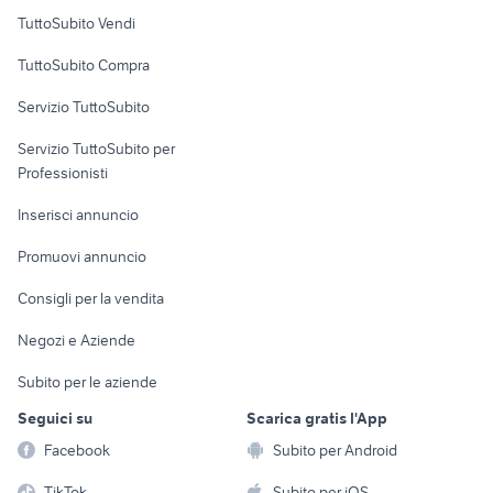
Case vacanza
TuttoSubito Vendi
Uffici e Locali
TuttoSubito Compra
commerciali
Servizio TuttoSubito
elettronica
per la casa e la
sports e hobby
Servizio TuttoSubito per
persona
Informatica
Animali
Professionisti
Arredamento e
Console e
Accessori per
Casalinghi
Inserisci annuncio
Videogiochi
animali
Elettrodomestici
Promuovi annuncio
Audio/Video
Musica e Film
Giardino e Fai da te
Consigli per la vendita
Fotografia
Libri e Riviste
Abbigliamento e
Negozi e Aziende
Telefonia
Strumenti Musicali
Accessori
Subito per le aziende
Sports
Tutto per i bambini
Seguici su
Scarica gratis l'App
Biciclette
Facebook
Subito per Android
Collezionismo
TikTok
Subito per iOS