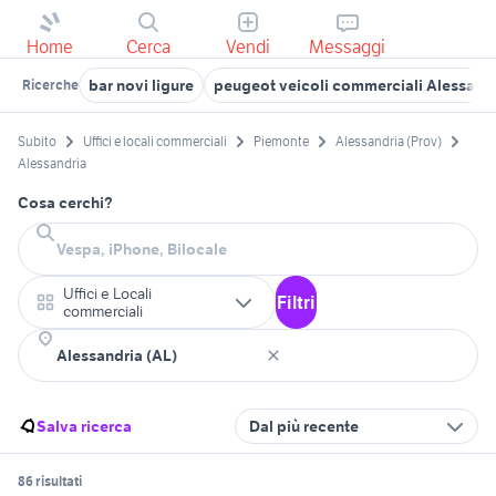
Home
Cerca
Vendi
Messaggi
bar novi ligure
peugeot veicoli commerciali Alessandr
Ricerche
Subito
Uffici e locali commerciali
Piemonte
Alessandria (Prov)
Alessandria
Cosa cerchi?
Uffici e Locali
Filtri
commerciali
Salva ricerca
Dal più recente
86 risultati