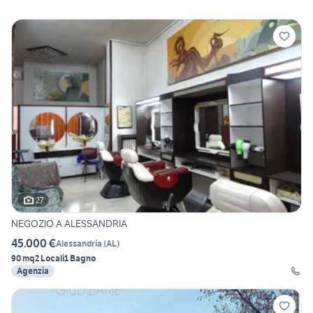
27
NEGOZIO A ALESSANDRIA
45.000 €
Alessandria
(
AL
)
90 mq
2 Locali
1 Bagno
Agenzia