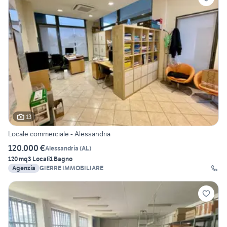
13
Locale commerciale - Alessandria
120.000 €
Alessandria
(
AL
)
120 mq
3 Locali
1 Bagno
Agenzia
GIERRE IMMOBILIARE