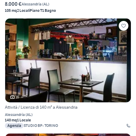
8.000 €
Alessandria
(
AL
)
105 mq
2 Locali
Piano T
1 Bagno
16
Attività / Licenza di 140 m² a Alessandria
Alessandria
(
AL
)
140 mq
1 Locale
Agenzia
STUDIO BP- TORINO