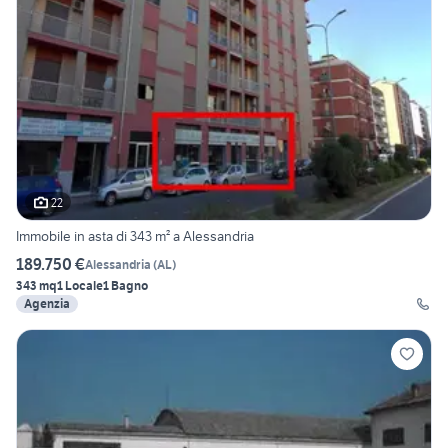
22
Immobile in asta di 343 m² a Alessandria
189.750 €
Alessandria
(
AL
)
343 mq
1 Locale
1 Bagno
Agenzia