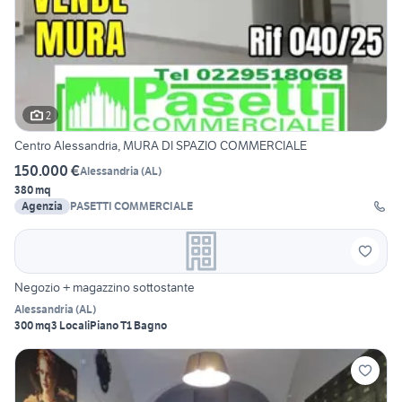
2
Centro Alessandria, MURA DI SPAZIO COMMERCIALE
150.000 €
Alessandria
(
AL
)
380 mq
Agenzia
PASETTI COMMERCIALE
Negozio + magazzino sottostante
Alessandria
(
AL
)
300 mq
3 Locali
Piano T
1 Bagno