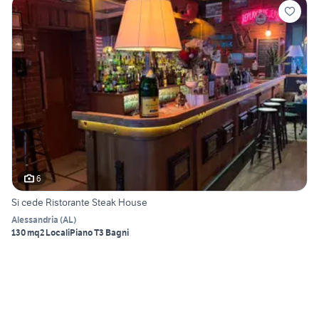
6
Si cede Ristorante Steak House
Alessandria
(
AL
)
130 mq
2 Locali
Piano T
3 Bagni