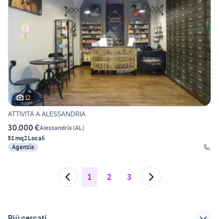
12
ATTIVITÀ A ALESSANDRIA
30.000 €
Alessandria
(
AL
)
51 mq
2 Locali
Agenzia
1
2
3
Più cercati