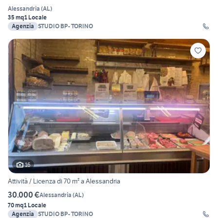
Alessandria
(
AL
)
35 mq
1 Locale
Agenzia
STUDIO BP- TORINO
16
Attività / Licenza di 70 m² a Alessandria
30.000 €
Alessandria
(
AL
)
70 mq
1 Locale
Agenzia
STUDIO BP- TORINO