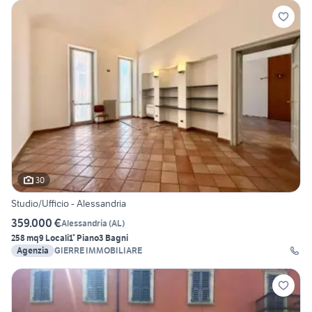
30
Studio/Ufficio - Alessandria
359.000 €
Alessandria
(
AL
)
258 mq
9 Locali
1° Piano
3 Bagni
Agenzia
GIERRE IMMOBILIARE