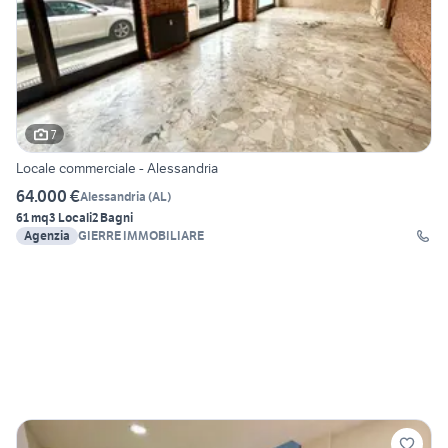
7
Locale commerciale - Alessandria
64.000 €
Alessandria
(
AL
)
61 mq
3 Locali
2 Bagni
Agenzia
GIERRE IMMOBILIARE