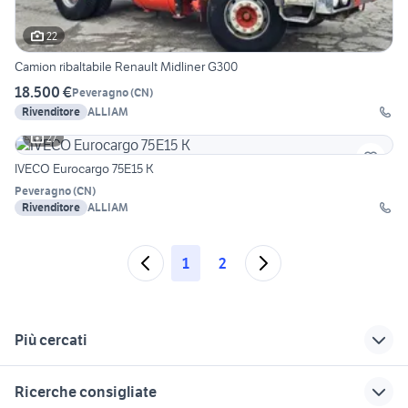
22
Camion ribaltabile Renault Midliner G300
18.500 €
Peveragno
(
CN
)
Rivenditore
ALLIAM
27
IVECO Eurocargo 75E15 K
Peveragno
(
CN
)
Rivenditore
ALLIAM
1
2
Più cercati
Correlati
Richerche simili
Suggerimenti
Ricerche consigliate
mercedes 817 veicoli
mercedes veicoli
furgoni usati genova