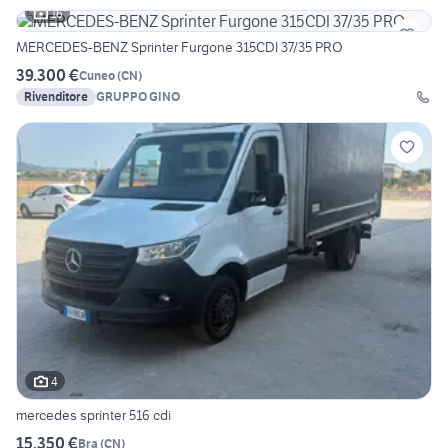
16
MERCEDES-BENZ Sprinter Furgone 315CDI 37/35 PRO
39.300 €
Cuneo
(
CN
)
Rivenditore
GRUPPO GINO
4
mercedes sprinter 516 cdi
15.350 €
Bra
(
CN
)