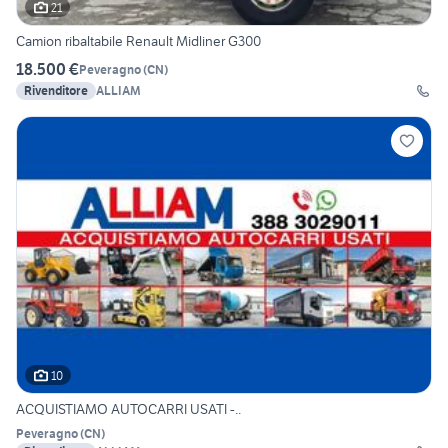
21
Camion ribaltabile Renault Midliner G300
18.500 €
Peveragno
(
CN
)
Rivenditore
ALLIAM
10
ACQUISTIAMO AUTOCARRI USATI -..
Peveragno
(
CN
)