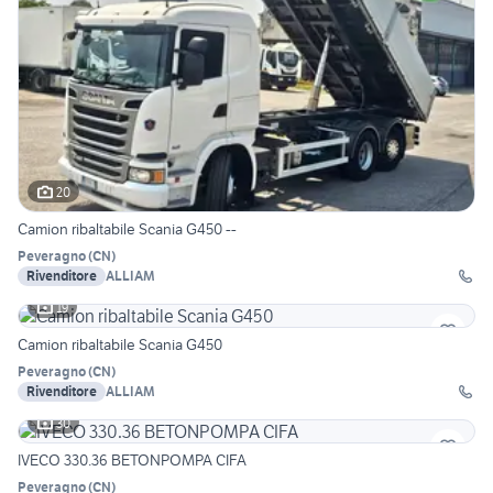
20
Camion ribaltabile Scania G450 --
Peveragno
(
CN
)
Rivenditore
ALLIAM
19
Camion ribaltabile Scania G450
Peveragno
(
CN
)
Rivenditore
ALLIAM
30
IVECO 330.36 BETONPOMPA CIFA
Peveragno
(
CN
)