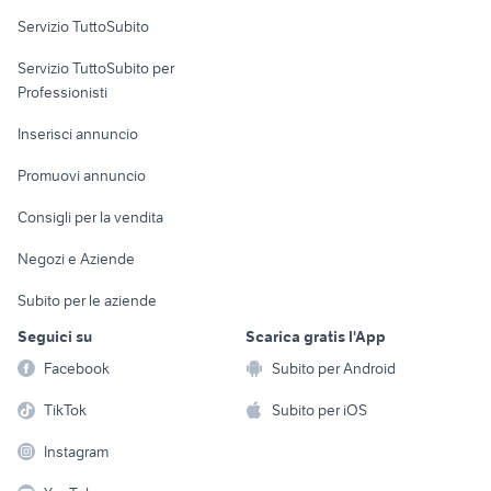
Servizio TuttoSubito
elettronica
per la casa e la
sports e hobby
Servizio TuttoSubito per
persona
Informatica
Animali
Professionisti
Arredamento e
Console e
Accessori per
Casalinghi
Inserisci annuncio
Videogiochi
animali
Elettrodomestici
Promuovi annuncio
Audio/Video
Musica e Film
Giardino e Fai da te
Consigli per la vendita
Fotografia
Libri e Riviste
Abbigliamento e
Negozi e Aziende
Telefonia
Strumenti Musicali
Accessori
Subito per le aziende
Sports
Tutto per i bambini
Seguici su
Scarica gratis l'App
Biciclette
Facebook
Subito per Android
Collezionismo
TikTok
Subito per iOS
Instagram