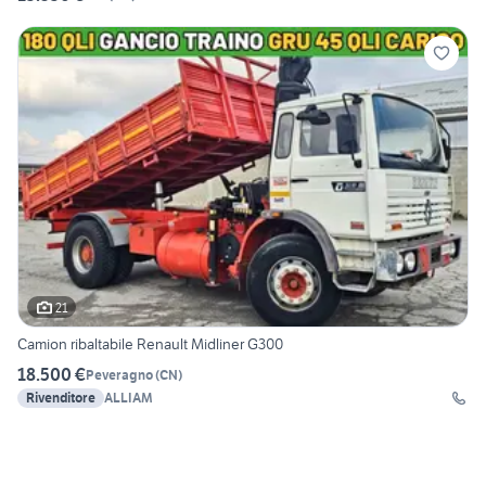
21
Camion ribaltabile Renault Midliner G300
18.500 €
Peveragno
(
CN
)
Rivenditore
ALLIAM