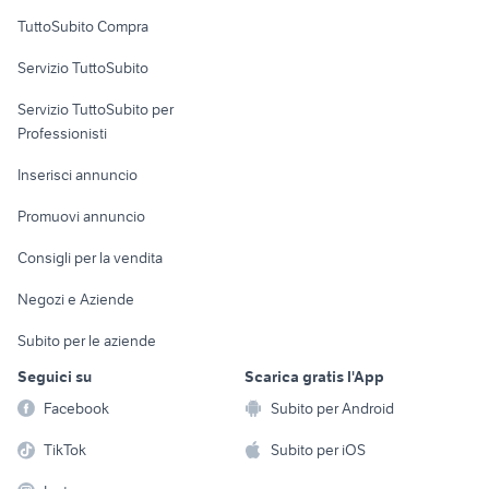
Uffici e Locali
TuttoSubito Compra
commerciali
Servizio TuttoSubito
elettronica
per la casa e la
sports e hobby
Servizio TuttoSubito per
persona
Informatica
Animali
Professionisti
Arredamento e
Console e
Accessori per
Casalinghi
Inserisci annuncio
Videogiochi
animali
Elettrodomestici
Promuovi annuncio
Audio/Video
Musica e Film
Giardino e Fai da te
Consigli per la vendita
Fotografia
Libri e Riviste
Abbigliamento e
Negozi e Aziende
Telefonia
Strumenti Musicali
Accessori
Subito per le aziende
Sports
Tutto per i bambini
Seguici su
Scarica gratis l'App
Biciclette
Facebook
Subito per Android
Collezionismo
TikTok
Subito per iOS