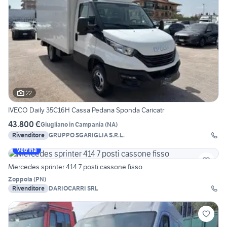
22
IVECO Daily 35C16H Cassa Pedana Sponda Caricatr
43.800 €
Giugliano in Campania
(
NA
)
Rivenditore
GRUPPO SGARIGLIA S.R.L.
Vetrina
Mercedes sprinter 414 7 posti cassone fisso
Zoppola
(
PN
)
Rivenditore
DARIOCARRI SRL