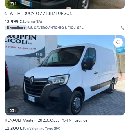
11
NEW FIAT DUCATO 2.2 L3H2 FURGONE
13.999 €
Salerno
(
SA
)
Rivenditore
MUGAVERO ANTONIO & FIGLI SRL
7
RENAULT Master T28 2.3dCi135 PC-TN Furg. Ice
11.300 €
San Valentino Torio
(
SA
)