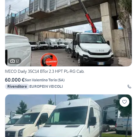
12
IVECO Daily 35C14 BTor 2.3 HPT PL-RG Cab.
60.000 €
San Valentino Torio
(
SA
)
Rivenditore
EUROPEIN VEICOLI