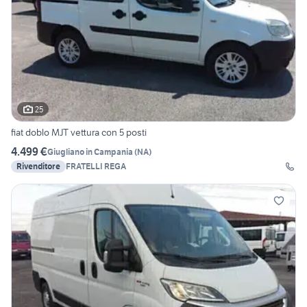
25
fiat doblo MJT vettura con 5 posti
4.499 €
Giugliano in Campania
(
NA
)
Rivenditore
FRATELLI REGA