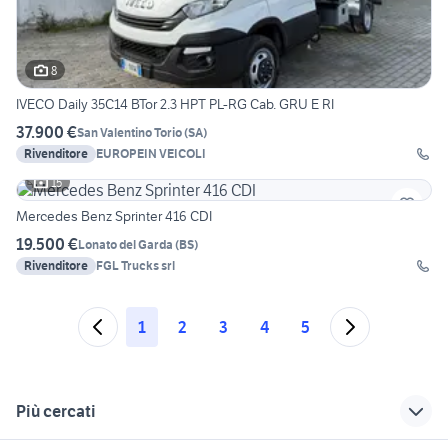
8
IVECO Daily 35C14 BTor 2.3 HPT PL-RG Cab. GRU E RI
37.900 €
San Valentino Torio
(
SA
)
Rivenditore
EUROPEIN VEICOLI
15
Mercedes Benz Sprinter 416 CDI
19.500 €
Lonato del Garda
(
BS
)
Rivenditore
FGL Trucks srl
1
2
3
4
5
Più cercati