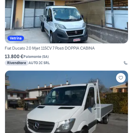
Vetrina
Fiat Ducato 2.0 Mjet 115CV 7 Posti DOPPIA CABINA
13.800 €
Palomonte
(
SA
)
Rivenditore
AUTO 2C SRL