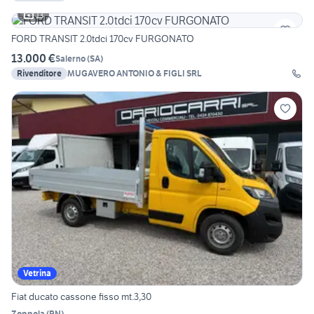
13
FORD TRANSIT 2.0tdci 170cv FURGONATO
13.000 €
Salerno
(
SA
)
Rivenditore
MUGAVERO ANTONIO & FIGLI SRL
Vetrina
Fiat ducato cassone fisso mt.3,30
Zoppola
(
PN
)