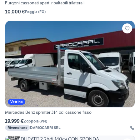
Furgoni cassonati aperti ribaltabili trilaterali
10.000 €
Foggia
(
FG
)
Vetrina
Mercedes Benz sprinter 314 cdi cassone fisso
19.999 €
Zoppola
(
PN
)
Rivenditore
DARIOCARRI SRL
7