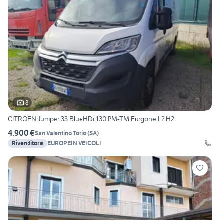
8
CITROEN Jumper 33 BlueHDi 130 PM-TM Furgone L2 H2
4.900 €
San Valentino Torio
(
SA
)
Rivenditore
EUROPEIN VEICOLI