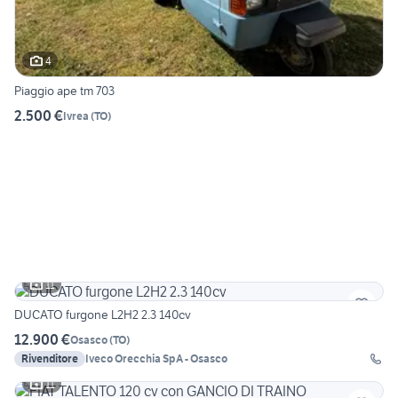
4
Piaggio ape tm 703
2.500 €
Ivrea
(
TO
)
11
DUCATO furgone L2H2 2.3 140cv
12.900 €
Osasco
(
TO
)
Rivenditore
Iveco Orecchia SpA - Osasco
11