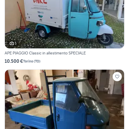
5
APE PIAGGIO Classic in allestimento SPECIALE
10.500 €
Torino
(
TO
)