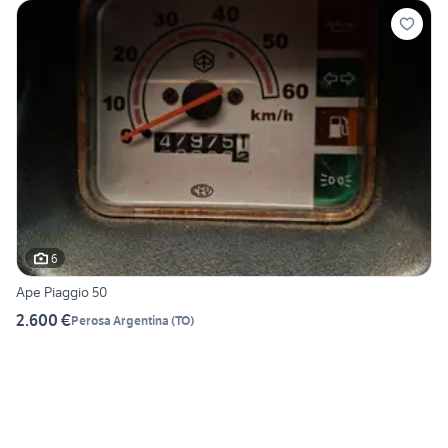
6
Ape Piaggio 50
2.600 €
Perosa Argentina
(
TO
)