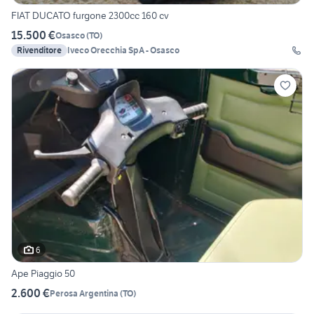
FIAT DUCATO furgone 2300cc 160 cv
15.500 €
Osasco
(
TO
)
Rivenditore
Iveco Orecchia SpA - Osasco
6
Ape Piaggio 50
2.600 €
Perosa Argentina
(
TO
)