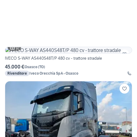
11
IVECO S-WAY AS440S48T/P 480 cv - trattore stradale
45.000 €
Osasco
(
TO
)
Rivenditore
Iveco Orecchia SpA - Osasco