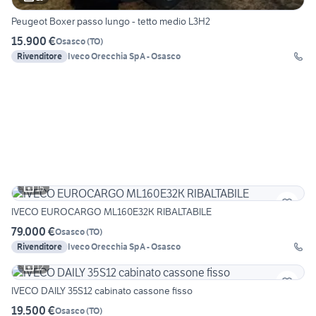
Peugeot Boxer passo lungo - tetto medio L3H2
15.900 €
Osasco
(
TO
)
Rivenditore
Iveco Orecchia SpA - Osasco
15
IVECO EUROCARGO ML160E32K RIBALTABILE
79.000 €
Osasco
(
TO
)
Rivenditore
Iveco Orecchia SpA - Osasco
12
IVECO DAILY 35S12 cabinato cassone fisso
19.500 €
Osasco
(
TO
)