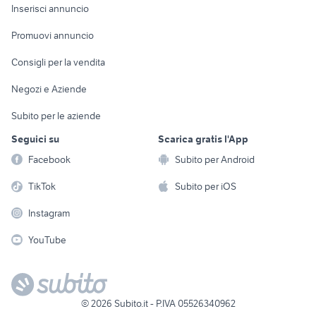
Console e
Accessori per
Casalinghi
Inserisci annuncio
Videogiochi
animali
Elettrodomestici
Promuovi annuncio
Audio/Video
Musica e Film
Giardino e Fai da te
Consigli per la vendita
Fotografia
Libri e Riviste
Abbigliamento e
Negozi e Aziende
Telefonia
Strumenti Musicali
Accessori
Subito per le aziende
Sports
Tutto per i bambini
Seguici su
Scarica gratis l'App
Biciclette
Facebook
Subito per Android
Collezionismo
TikTok
Subito per iOS
Instagram
YouTube
©
2026
Subito.it - P.IVA 05526340962