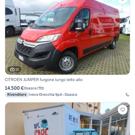
10
CITROEN JUMPER furgone lungo tetto alto
14.500 €
Osasco
(
TO
)
Rivenditore
Iveco Orecchia SpA - Osasco