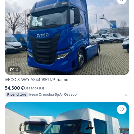
17
IVECO S-WAY AS440S51T/P Trattore
54.500 €
Osasco
(
TO
)
Rivenditore
Iveco Orecchia SpA - Osasco