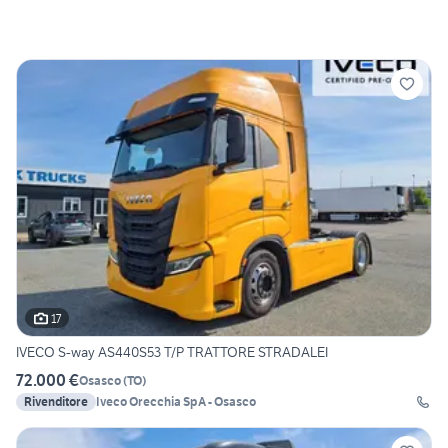
17
IVECO S-way AS440S53 T/P TRATTORE STRADALEI
72.000 €
Osasco
(
TO
)
Rivenditore
Iveco Orecchia SpA - Osasco