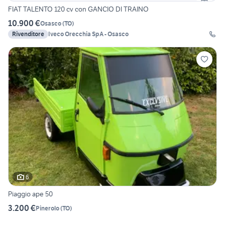
FIAT TALENTO 120 cv con GANCIO DI TRAINO
10.900 €
Osasco
(
TO
)
Rivenditore
Iveco Orecchia SpA - Osasco
6
Piaggio ape 50
3.200 €
Pinerolo
(
TO
)