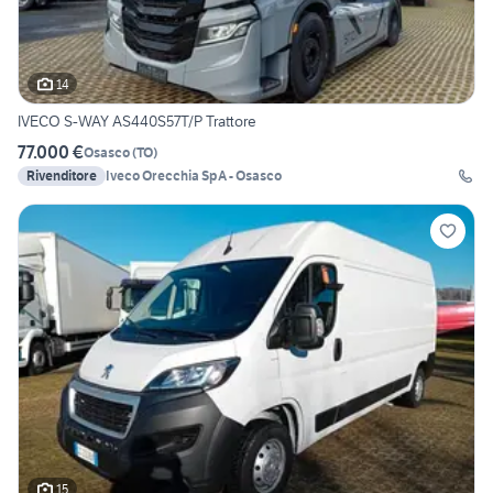
14
IVECO S-WAY AS440S57T/P Trattore
77.000 €
Osasco
(
TO
)
Rivenditore
Iveco Orecchia SpA - Osasco
15