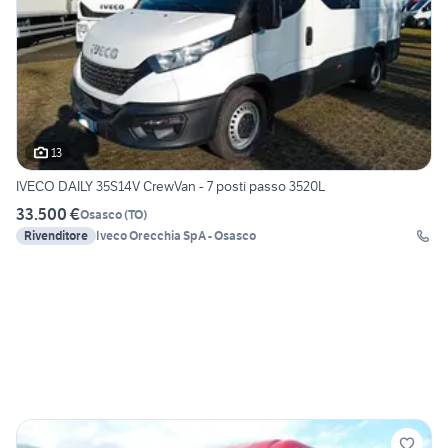
13
IVECO DAILY 35S14V CrewVan - 7 posti passo 3520L
33.500 €
Osasco
(
TO
)
Rivenditore
Iveco Orecchia SpA - Osasco