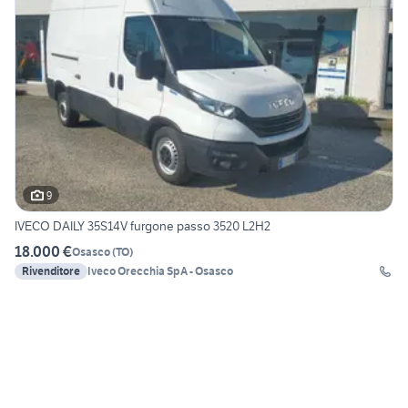
9
IVECO DAILY 35S14V furgone passo 3520 L2H2
18.000 €
Osasco
(
TO
)
Rivenditore
Iveco Orecchia SpA - Osasco