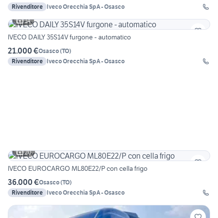
Rivenditore
Iveco Orecchia SpA - Osasco
14
IVECO DAILY 35S14V furgone - automatico
21.000 €
Osasco
(
TO
)
Rivenditore
Iveco Orecchia SpA - Osasco
20
IVECO EUROCARGO ML80E22/P con cella frigo
36.000 €
Osasco
(
TO
)
Rivenditore
Iveco Orecchia SpA - Osasco