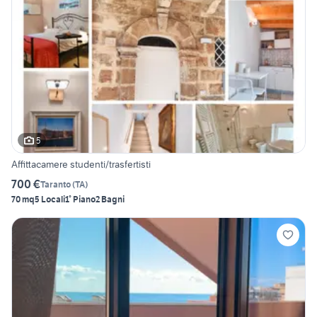
5
Affittacamere studenti/trasfertisti
700 €
Taranto
(
TA
)
70 mq
5 Locali
1° Piano
2 Bagni