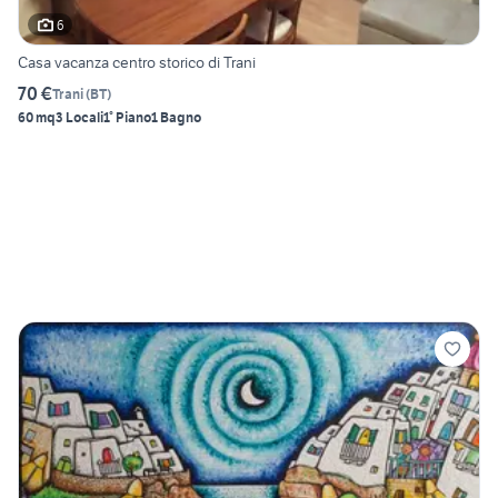
6
Casa vacanza centro storico di Trani
70 €
Trani
(
BT
)
60 mq
3 Locali
1° Piano
1 Bagno