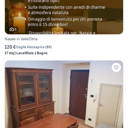
6
Natale in ValleDItria
120 €
Ceglie Messapica
(
BR
)
37 mq
2 Locali
Rialz.
1 Bagno