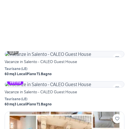
6
Vacanze in Salento - CALEO Guest House
Taurisano
(
LE
)
60 mq
3 Locali
Piano T
1 Bagno
Vetrina
Vacanze in Salento - CALEO Guest House
Taurisano
(
LE
)
60 mq
3 Locali
Piano T
1 Bagno