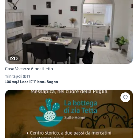
6
Casa Vacanza 6 posti letto
Trinitapoli
(
BT
)
100 mq
3 Locali
2° Piano
1 Bagno