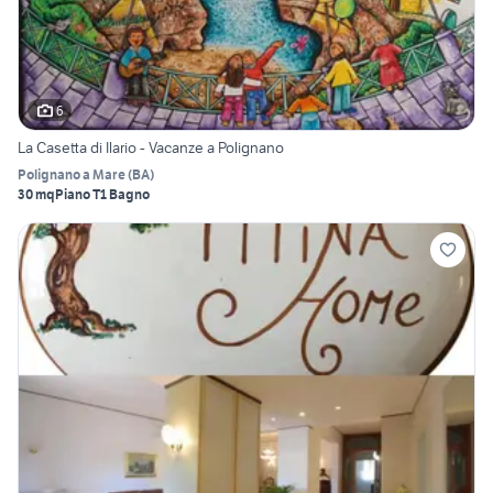
6
La Casetta di Ilario - Vacanze a Polignano
Polignano a Mare
(
BA
)
30 mq
Piano T
1 Bagno