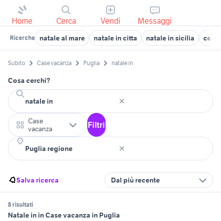
Home
Cerca
Vendi
Messaggi
natale al mare
natale in citta
natale in sicilia
corti
Ricerche
Subito
Case vacanza
Puglia
natale in
Cosa cerchi?
Case
Filtri
vacanza
Salva ricerca
Dal più recente
8 risultati
Natale in in Case vacanza in Puglia