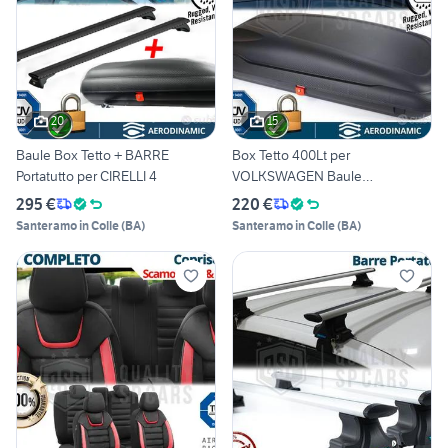
20
15
Baule Box Tetto + BARRE
Box Tetto 400Lt per
Portatutto per CIRELLI 4
VOLKSWAGEN Baule
Portabagagli
295 €
220 €
Santeramo in Colle
(
BA
)
Santeramo in Colle
(
BA
)