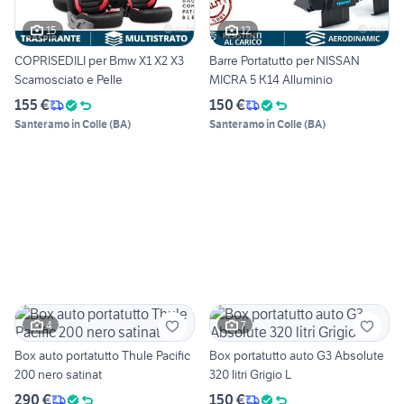
15
12
COPRISEDILI per Bmw X1 X2 X3
Barre Portatutto per NISSAN
Scamosciato e Pelle
MICRA 5 K14 Alluminio
155 €
150 €
Santeramo in Colle
(
BA
)
Santeramo in Colle
(
BA
)
4
7
Box auto portatutto Thule Pacific
Box portatutto auto G3 Absolute
200 nero satinat
320 litri Grigio L
290 €
150 €