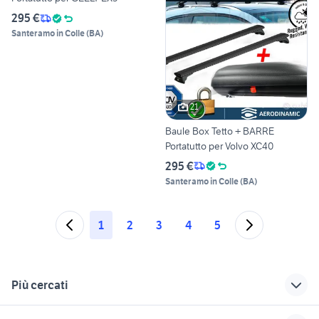
295 €
Santeramo in Colle
(
BA
)
21
Baule Box Tetto + BARRE
Portatutto per Volvo XC40
295 €
Santeramo in Colle
(
BA
)
1
2
3
4
5
Più cercati
Correlati
Richerche simili
Suggerimenti