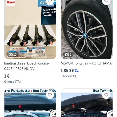
10
2
Iniettori diesel Bosch codice
MSPORT originali + YOKOHAMA
0445110546 NUOVI
1.850 €
1 €
Lecce
(
LE
)
Ginosa
(
TA
)