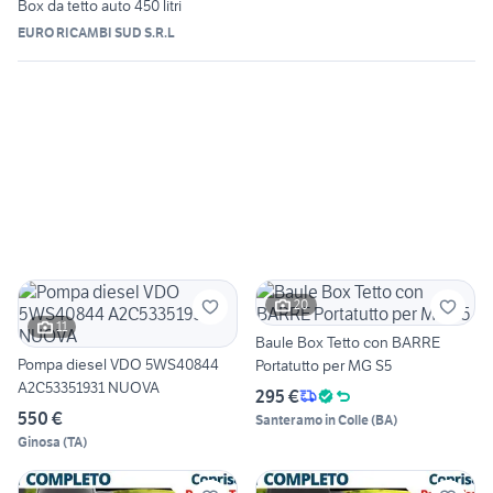
Box da tetto auto 450 litri
EURO RICAMBI SUD S.R.L
20
11
Baule Box Tetto con BARRE
Pompa diesel VDO 5WS40844
Portatutto per MG S5
A2C53351931 NUOVA
295 €
550 €
Santeramo in Colle
(
BA
)
Ginosa
(
TA
)