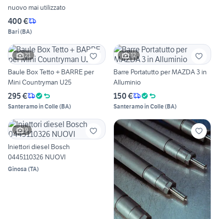
nuovo mai utilizzato
400 €
Bari
(
BA
)
21
12
Baule Box Tetto + BARRE per
Barre Portatutto per MAZDA 3 in
Mini Countryman U25
Alluminio
295 €
150 €
Santeramo in Colle
(
BA
)
Santeramo in Colle
(
BA
)
9
Iniettori diesel Bosch
0445110326 NUOVI
Ginosa
(
TA
)