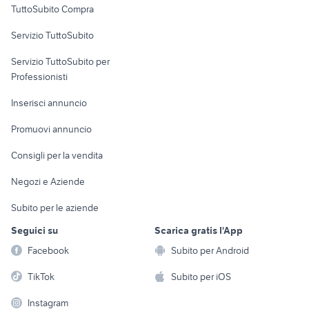
TuttoSubito Compra
commerciali
Servizio TuttoSubito
elettronica
per la casa e la
sports e hobby
Servizio TuttoSubito per
persona
Informatica
Animali
Professionisti
Arredamento e
Console e
Accessori per
Casalinghi
Inserisci annuncio
Videogiochi
animali
Elettrodomestici
Promuovi annuncio
Audio/Video
Musica e Film
Giardino e Fai da te
Consigli per la vendita
Fotografia
Libri e Riviste
Abbigliamento e
Negozi e Aziende
Telefonia
Strumenti Musicali
Accessori
Subito per le aziende
Sports
Tutto per i bambini
Seguici su
Scarica gratis l'App
Biciclette
Facebook
Subito per Android
Collezionismo
TikTok
Subito per iOS
Instagram