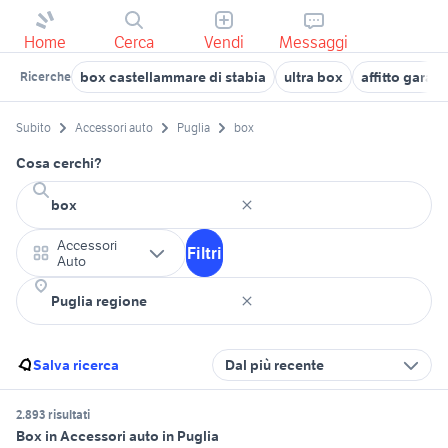
Home
Cerca
Vendi
Messaggi
box castellammare di stabia
ultra box
affitto garag
Ricerche
Subito
Accessori auto
Puglia
box
Cosa cerchi?
Accessori
Filtri
Auto
Salva ricerca
Dal più recente
2.893 risultati
Box in Accessori auto in Puglia