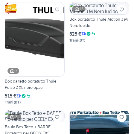
12
Box portatutto Thule Motion 3 M
Nero lucido
625 €
Trani
(
BT
)
7
Box da tetto portatutto Thule
Pulse 2 XL nero opac
515 €
Trani
(
BT
)
21
Baule Box Tetto + BARRE
Portatutto per GEELY EX5