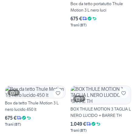
Box da tetto portatutto Thule
Motion 3 L nero luci
675 €
Trani
(
BT
)
9
5
Box da tetto Thule Motion 3 L
BOX THULE MOTION 3 TAGLIA L
nero lucido 450 lt
NERO LUCIDO + BARRE TH
675 €
1.049 €
Trani
(
BT
)
Trani
(
BT
)