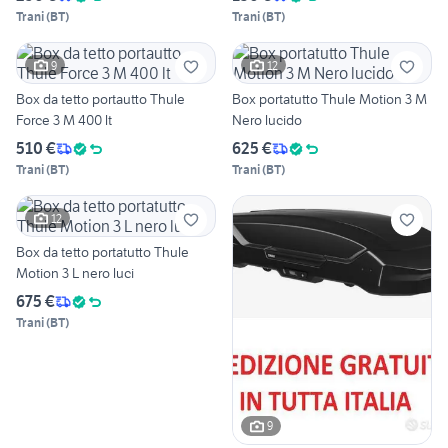
Trani
(
BT
)
Trani
(
BT
)
9
12
Box da tetto portautto Thule
Box portatutto Thule Motion 3 M
Force 3 M 400 lt
Nero lucido
510 €
625 €
Trani
(
BT
)
Trani
(
BT
)
12
Box da tetto portatutto Thule
Motion 3 L nero luci
675 €
Trani
(
BT
)
9