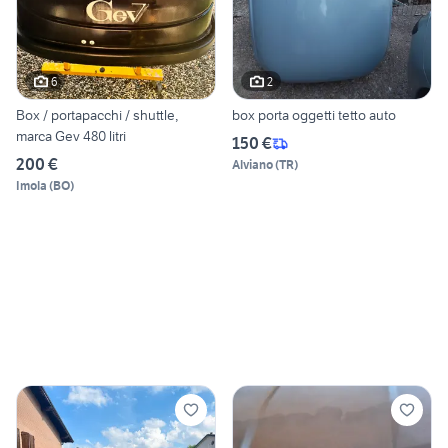
6
2
Box / portapacchi / shuttle,
box porta oggetti tetto auto
marca Gev 480 litri
150 €
200 €
Alviano
(
TR
)
Imola
(
BO
)