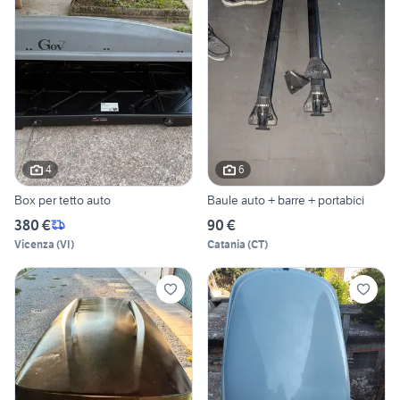
4
6
Box per tetto auto
Baule auto + barre + portabici
380 €
90 €
Vicenza
(
VI
)
Catania
(
CT
)