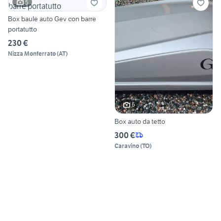
5
Box baule auto Gev con barre
portatutto
230 €
Nizza Monferrato
(
AT
)
6
Box auto da tetto
300 €
Caravino
(
TO
)