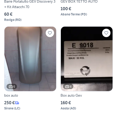
Barre Portatutto GEV Discovery 3
GEV BOX TETTO AUTO
+ Kit Attacchi 70
100 €
60 €
Abano Terme
(
PD
)
Rovigo
(
RO
)
6
4
box auto
Box auto Gev
250 €
160 €
Sirone
(
LC
)
Aosta
(
AO
)