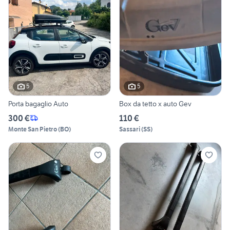
5
5
Porta bagaglio Auto
Box da tetto x auto Gev
300 €
110 €
Monte San Pietro
(
BO
)
Sassari
(
SS
)