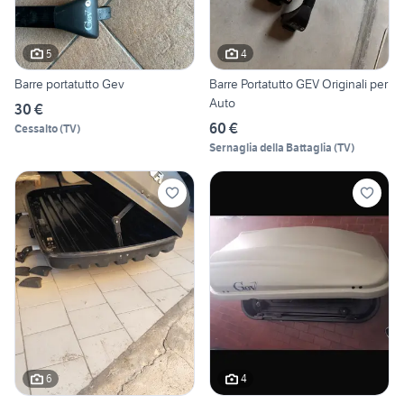
5
4
Barre portatutto Gev
Barre Portatutto GEV Originali per
Auto
30 €
60 €
Cessalto
(
TV
)
Sernaglia della Battaglia
(
TV
)
6
4