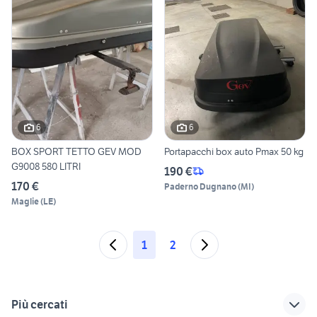
6
6
BOX SPORT TETTO GEV MOD
Portapacchi box auto Pmax 50 kg
G9008 580 LITRI
190 €
170 €
Paderno Dugnano
(
MI
)
Maglie
(
LE
)
1
2
Più cercati