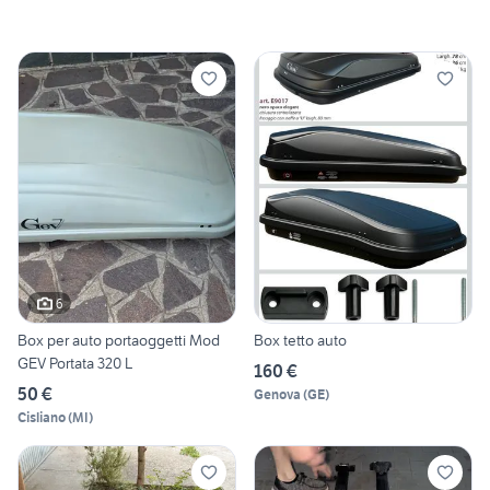
6
Box per auto portaoggetti Mod
Box tetto auto
GEV Portata 320 L
160 €
50 €
Genova
(
GE
)
Cisliano
(
MI
)