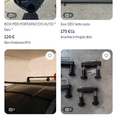
6
4
BOX PER PORTAPACCHI AUTO "
box GEV tetto auto
Gev "
175 €
120 €
Gravina in Puglia
(
BA
)
San Costanzo
(
PU
)
6
6