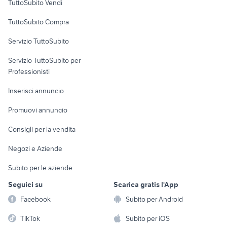
TuttoSubito Vendi
Uffici e Locali
TuttoSubito Compra
commerciali
Servizio TuttoSubito
elettronica
per la casa e la
sports e hobby
Servizio TuttoSubito per
persona
Informatica
Animali
Professionisti
Arredamento e
Console e
Accessori per
Casalinghi
Inserisci annuncio
Videogiochi
animali
Elettrodomestici
Promuovi annuncio
Audio/Video
Musica e Film
Giardino e Fai da te
Consigli per la vendita
Fotografia
Libri e Riviste
Abbigliamento e
Negozi e Aziende
Telefonia
Strumenti Musicali
Accessori
Subito per le aziende
Sports
Tutto per i bambini
Seguici su
Scarica gratis l'App
Biciclette
Facebook
Subito per Android
Collezionismo
TikTok
Subito per iOS