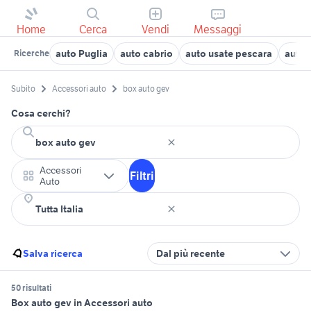
Home
Cerca
Vendi
Messaggi
auto Puglia
auto cabrio
auto usate pescara
auto 
Ricerche
Subito
Accessori auto
box auto gev
Cosa cerchi?
Accessori
Filtri
Auto
Salva ricerca
Dal più recente
50 risultati
Box auto gev in Accessori auto