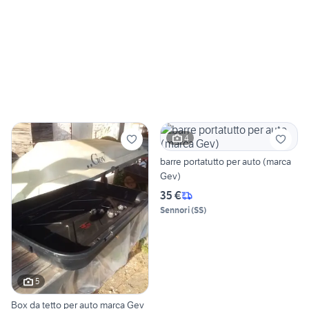
4
barre portatutto per auto (marca
Gev)
35 €
Sennori
(
SS
)
5
Box da tetto per auto marca Gev