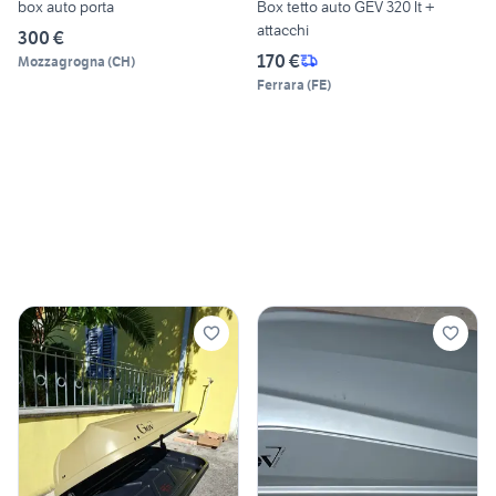
box auto porta
Box tetto auto GEV 320 lt +
attacchi
300 €
170 €
Mozzagrogna
(
CH
)
Ferrara
(
FE
)