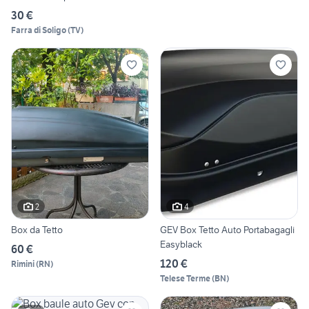
30 €
Farra di Soligo
(
TV
)
2
4
Box da Tetto
GEV Box Tetto Auto Portabagagli
Easyblack
60 €
120 €
Rimini
(
RN
)
Telese Terme
(
BN
)