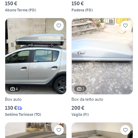
150 €
150 €
Abano Terme
(
PD
)
Padova
(
PD
)
4
2
Box auto
Box da tetto auto
130 €
200 €
Settimo Torinese
(
TO
)
Vaglia
(
FI
)