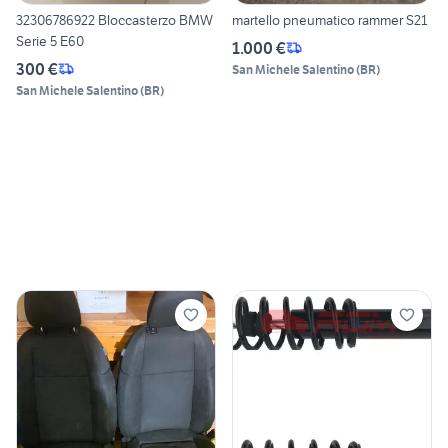
32306786922 Bloccasterzo BMW
martello pneumatico rammer S21
Serie 5 E60
1.000 €
300 €
San Michele Salentino
(
BR
)
San Michele Salentino
(
BR
)