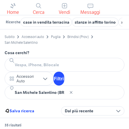
Home
Cerca
Vendi
Messaggi
case in vendita terracina
stanze in affitto torino
xr 6
Ricerche
Subito
Accessori auto
Puglia
Brindisi (Prov)
San Michele Salentino
Cosa cerchi?
Accessori
Filtri
Auto
Salva ricerca
Dal più recente
35 risultati