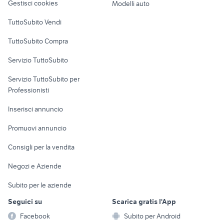
Gestisci cookies
Modelli auto
Case vacanza
TuttoSubito Vendi
Uffici e Locali
TuttoSubito Compra
commerciali
Servizio TuttoSubito
elettronica
per la casa e la
sports e hobby
Servizio TuttoSubito per
persona
Informatica
Animali
Professionisti
Arredamento e
Console e
Accessori per
Casalinghi
Inserisci annuncio
Videogiochi
animali
Elettrodomestici
Promuovi annuncio
Audio/Video
Musica e Film
Giardino e Fai da te
Consigli per la vendita
Fotografia
Libri e Riviste
Abbigliamento e
Negozi e Aziende
Telefonia
Strumenti Musicali
Accessori
Subito per le aziende
Sports
Tutto per i bambini
Seguici su
Scarica gratis l'App
Biciclette
Facebook
Subito per Android