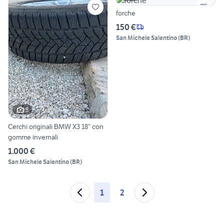
forche
150 €
San Michele Salentino
(
BR
)
5
Cerchi originali BMW X3 18” con
gomme invernali
1.000 €
San Michele Salentino
(
BR
)
1
2