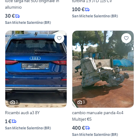
luce targa fiat 500 originale in
turbina 1.9 JTD 115 CV
alluminio
100 €
30 €
San Michele Salentino
(
BR
)
San Michele Salentino
(
BR
)
3
3
Ricambi audi a3 8Y
cambio manuale panda 4x4
Multijet €5
1 €
400 €
San Michele Salentino
(
BR
)
San Michele Salentino
(
BR
)