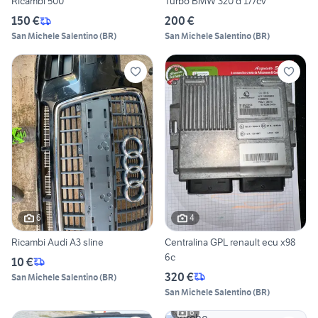
Ricambi 500
Turbo BMW 320 d 177cv
150 €
200 €
San Michele Salentino
(
BR
)
San Michele Salentino
(
BR
)
6
4
Ricambi Audi A3 sline
Centralina GPL renault ecu x98
6c
10 €
320 €
San Michele Salentino
(
BR
)
San Michele Salentino
(
BR
)
6