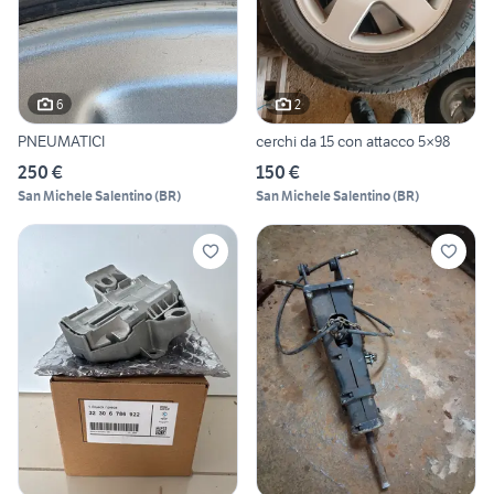
6
2
PNEUMATICI
cerchi da 15 con attacco 5×98
250 €
150 €
San Michele Salentino
(
BR
)
San Michele Salentino
(
BR
)