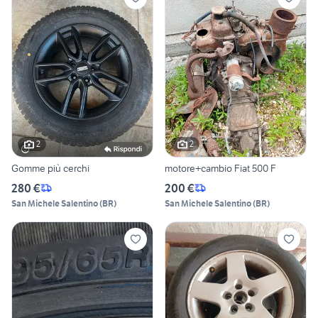
2
2
Gomme più cerchi
motore+cambio Fiat 500 F
280 €
200 €
San Michele Salentino
(
BR
)
San Michele Salentino
(
BR
)