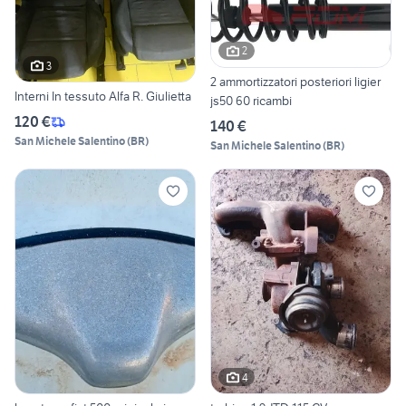
2
3
2 ammortizzatori posteriori ligier
Interni In tessuto Alfa R. Giulietta
js50 60 ricambi
120 €
140 €
San Michele Salentino
(
BR
)
San Michele Salentino
(
BR
)
4