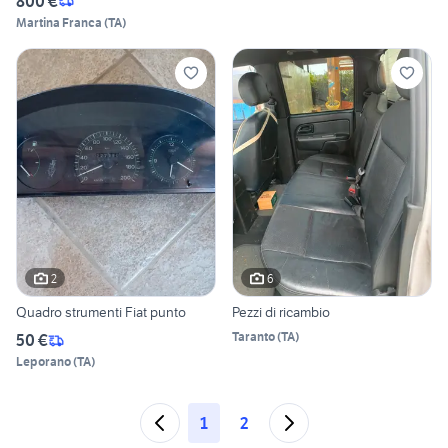
800 €
Martina Franca
(
TA
)
2
6
Quadro strumenti Fiat punto
Pezzi di ricambio
Taranto
(
TA
)
50 €
Leporano
(
TA
)
1
2