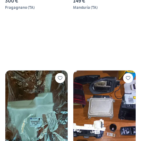
300 €
149 €
Fragagnano
(
TA
)
Manduria
(
TA
)