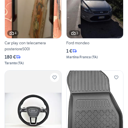
4
3
Car play con telecamera
Ford mondeo
posteriore500l
1 €
180 €
Martina Franca
(
TA
)
Taranto
(
TA
)