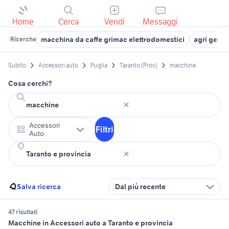
Home
Cerca
Vendi
Messaggi
macchina da caffe grimac elettrodomestici
agri gerva
Ricerche
Subito
Accessori auto
Puglia
Taranto (Prov)
macchine
Cosa cerchi?
Accessori
Filtri
Auto
Salva ricerca
Dal più recente
47 risultati
Macchine in Accessori auto a Taranto e provincia