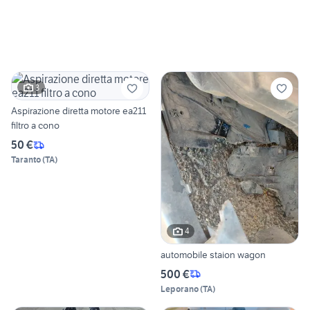
3
Aspirazione diretta motore ea211
filtro a cono
50 €
Taranto
(
TA
)
4
automobile staion wagon
500 €
Leporano
(
TA
)