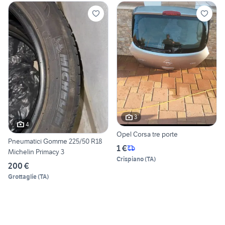
3
4
Opel Corsa tre porte
Pneumatici Gomme 225/50 R18
1 €
Michelin Primacy 3
Crispiano
(
TA
)
200 €
Grottaglie
(
TA
)