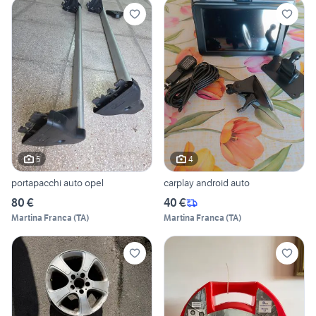
5
4
portapacchi auto opel
carplay android auto
80 €
40 €
Martina Franca
(
TA
)
Martina Franca
(
TA
)