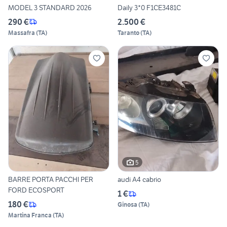
MODEL 3 STANDARD 2026
Daily 3*0 F1CE3481C
290 €
2.500 €
Massafra
(
TA
)
Taranto
(
TA
)
5
BARRE PORTA PACCHI PER
audi A4 cabrio
FORD ECOSPORT
1 €
180 €
Ginosa
(
TA
)
Martina Franca
(
TA
)