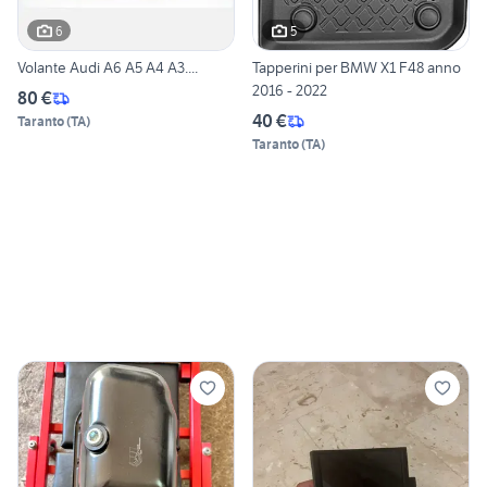
6
5
Volante Audi A6 A5 A4 A3....
Tapperini per BMW X1 F48 anno
2016 - 2022
80 €
40 €
Taranto
(
TA
)
Taranto
(
TA
)