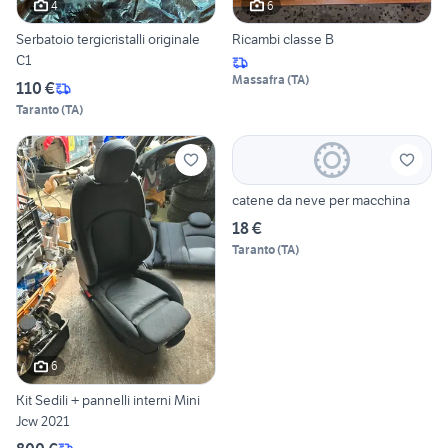
4
6
Serbatoio tergicristalli originale
Ricambi classe B
C1
Massafra
(
TA
)
110 €
Taranto
(
TA
)
catene da neve per macchina
18 €
Taranto
(
TA
)
6
Kit Sedili + pannelli interni Mini
Jcw 2021