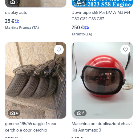
3
4
display auto
Downpipe s58 Per BMW M3 M4
G80 G82 G83 G87
25 €
250 €
Martina Franca
(
TA
)
Taranto
(
TA
)
4
6
gomme 195/55 raggio 15 con
Macchina per duplicazioni chiavi
cerchio e copri cerchio
Kis Astromatic 3