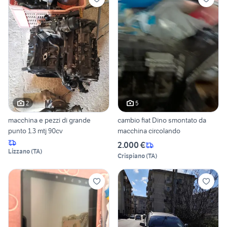
2
5
macchina e pezzi di grande
cambio fiat Dino smontato da
punto 1.3 mtj 90cv
macchina circolando
2.000 €
Lizzano
(
TA
)
Crispiano
(
TA
)