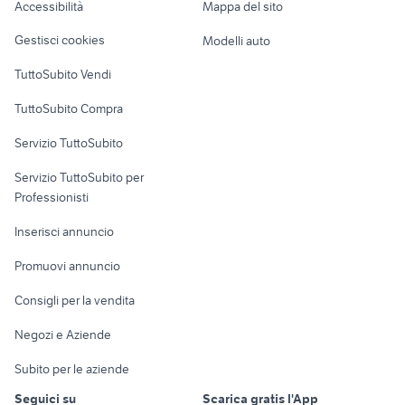
Accessibilità
Mappa del sito
hyundai coupe
toyota corolla
Loft, mansarde e
Veicoli commerciali
altro
Gestisci cookies
Modelli auto
Case vacanza
TuttoSubito Vendi
Uffici e Locali
TuttoSubito Compra
commerciali
Servizio TuttoSubito
elettronica
per la casa e la
sports e hobby
Servizio TuttoSubito per
persona
Informatica
Animali
Professionisti
Arredamento e
Console e
Accessori per
Casalinghi
Inserisci annuncio
Videogiochi
animali
Elettrodomestici
Promuovi annuncio
Audio/Video
Musica e Film
Giardino e Fai da te
Consigli per la vendita
Fotografia
Libri e Riviste
Abbigliamento e
Negozi e Aziende
Telefonia
Strumenti Musicali
Accessori
Subito per le aziende
Sports
Tutto per i bambini
Seguici su
Scarica gratis l'App