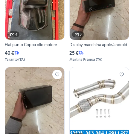
4
3
Fiat punto Coppa olio motore
Display macchina apple/android
40 €
25 €
Taranto
(
TA
)
Martina Franca
(
TA
)