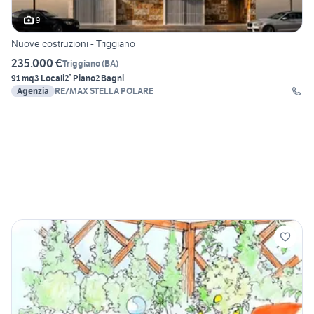
9
Nuove costruzioni - Triggiano
235.000 €
Triggiano
(
BA
)
91 mq
3 Locali
2° Piano
2 Bagni
Agenzia
RE/MAX STELLA POLARE