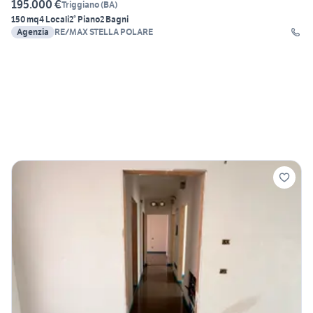
195.000 €
Triggiano
(
BA
)
150 mq
4 Locali
2° Piano
2 Bagni
Agenzia
RE/MAX STELLA POLARE