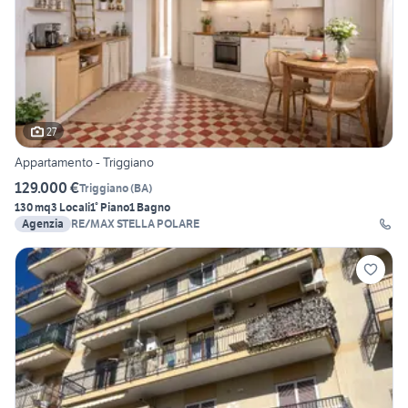
27
Appartamento - Triggiano
129.000 €
Triggiano
(
BA
)
130 mq
3 Locali
1° Piano
1 Bagno
Agenzia
RE/MAX STELLA POLARE