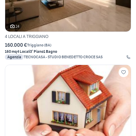
24
4 LOCALI A TRIGGIANO
160.000 €
Triggiano
(
BA
)
160 mq
4 Locali
3° Piano
1 Bagno
Agenzia
TECNOCASA - STUDIO BENEDETTO CROCE SAS