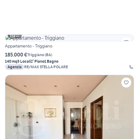
12
Appartamento - Triggiano
185.000 €
Triggiano
(
BA
)
140 mq
5 Locali
2° Piano
1 Bagno
Agenzia
RE/MAX STELLA POLARE