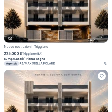
8
Nuove costruzioni - Triggiano
225.000 €
Triggiano
(
BA
)
82 mq
2 Locali
3° Piano
1 Bagno
Agenzia
RE/MAX STELLA POLARE