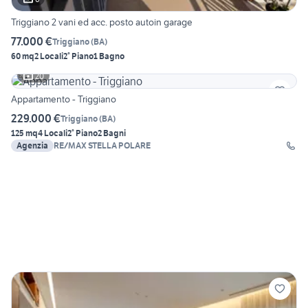
Triggiano 2 vani ed acc. posto autoin garage
77.000 €
Triggiano
(
BA
)
60 mq
2 Locali
2° Piano
1 Bagno
20
Appartamento - Triggiano
229.000 €
Triggiano
(
BA
)
125 mq
4 Locali
2° Piano
2 Bagni
Agenzia
RE/MAX STELLA POLARE