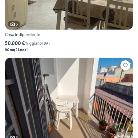
6
Casa indipendente
50.000 €
Triggiano
(
BA
)
90 mq
2 Locali
6