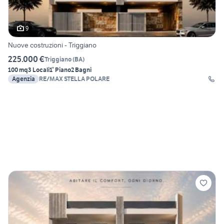
9
Nuove costruzioni - Triggiano
225.000 €
Triggiano
(
BA
)
100 mq
3 Locali
1° Piano
2 Bagni
Agenzia
RE/MAX STELLA POLARE