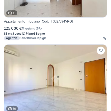
16
Appartamento Triggiano [Cod. rif 3327394VRG]
125.000 €
Triggiano
(
BA
)
88 mq
3 Locali
1° Piano
1 Bagno
Agenzia
Gabetti Bari Japigia
30