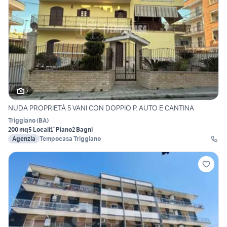
7
NUDA PROPRIETÀ 5 VANI CON DOPPIO P. AUTO E CANTINA
Triggiano
(
BA
)
200 mq
5 Locali
1° Piano
2 Bagni
Agenzia
Tempocasa Triggiano