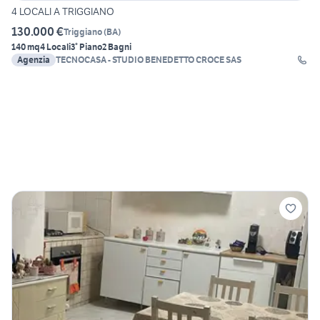
4 LOCALI A TRIGGIANO
130.000 €
Triggiano
(
BA
)
140 mq
4 Locali
3° Piano
2 Bagni
Agenzia
TECNOCASA - STUDIO BENEDETTO CROCE SAS