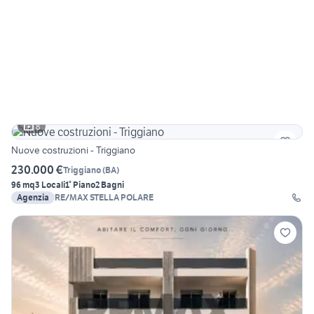
8
Nuove costruzioni - Triggiano
230.000 €
Triggiano
(
BA
)
96 mq
3 Locali
1° Piano
2 Bagni
Agenzia
RE/MAX STELLA POLARE