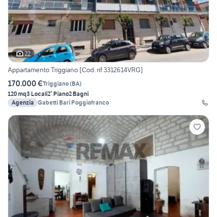
22
Appartamento Triggiano [Cod. rif 3312614VRG]
170.000 €
Triggiano
(
BA
)
120 mq
3 Locali
2° Piano
2 Bagni
Agenzia
Gabetti Bari Poggiofranco