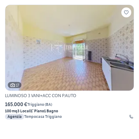
17
LUMINOSO 3 VANI+ACC CON P.AUTO
165.000 €
Triggiano
(
BA
)
100 mq
3 Locali
1° Piano
1 Bagno
Agenzia
Tempocasa Triggiano