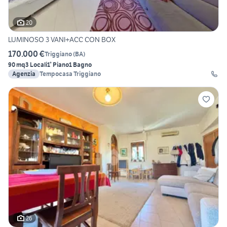
20
LUMINOSO 3 VANI+ACC CON BOX
170.000 €
Triggiano
(
BA
)
90 mq
3 Locali
1° Piano
1 Bagno
Agenzia
Tempocasa Triggiano
26