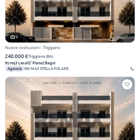
9
Nuove costruzioni - Triggiano
240.000 €
Triggiano
(
BA
)
91 mq
3 Locali
2° Piano
2 Bagni
Agenzia
RE/MAX STELLA POLARE