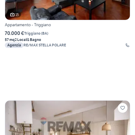
15
Appartamento - Triggiano
70.000 €
Triggiano
(
BA
)
57 mq
2 Locali
1 Bagno
Agenzia
RE/MAX STELLA POLARE