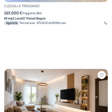
3 LOCALI A TRIGGIANO
165.000 €
Triggiano
(
BA
)
86 mq
3 Locali
2° Piano
1 Bagno
Agenzia
Tecnocasa - STUDIO AURORA sas