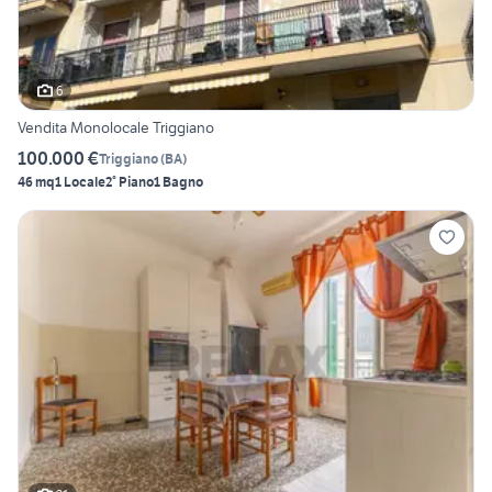
6
Vendita Monolocale Triggiano
100.000 €
Triggiano
(
BA
)
46 mq
1 Locale
2° Piano
1 Bagno