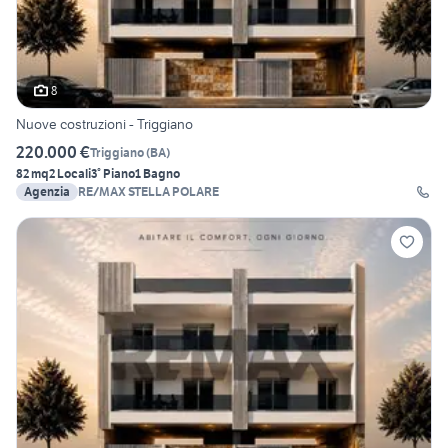
8
Nuove costruzioni - Triggiano
220.000 €
Triggiano
(
BA
)
82 mq
2 Locali
3° Piano
1 Bagno
Agenzia
RE/MAX STELLA POLARE