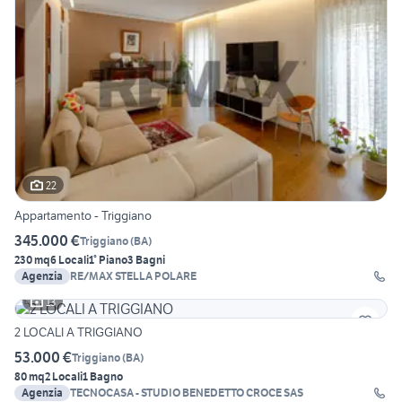
22
Appartamento - Triggiano
345.000 €
Triggiano
(
BA
)
230 mq
6 Locali
1° Piano
3 Bagni
Agenzia
RE/MAX STELLA POLARE
13
2 LOCALI A TRIGGIANO
53.000 €
Triggiano
(
BA
)
80 mq
2 Locali
1 Bagno
Agenzia
TECNOCASA - STUDIO BENEDETTO CROCE SAS