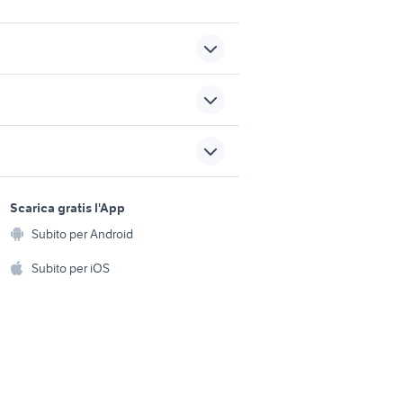
iderno
case in affitto piemonte
da privati
vendita appartamenti casa
sports e hobby
Crotone provincia
a
Scarica gratis l'App
Animali
ca
bilocali marino
Subito per Android
ento e
Accessori per animali
hi
Subito per iOS
i Reggio
appartamenti camisano
vicentino
Musica e Film
omestici
Libri e Riviste
e Fai da te
Strumenti Musicali
amento e
ri
Sports