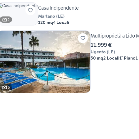
Casa Indipendente
Martano
(
LE
)
2
120 mq
4 Locali
Multiproprietà a Lido 
11.999 €
Ugento
(
LE
)
50 mq
2 Locali
1° Piano
1
6