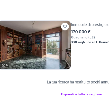
Immobile di prestigio 
170.000 €
Guagnano
(
LE
)
330 mq
6 Locali
1° Piano
6
La tua ricerca ha restituito pochi ann
Espandi a tutta la regione