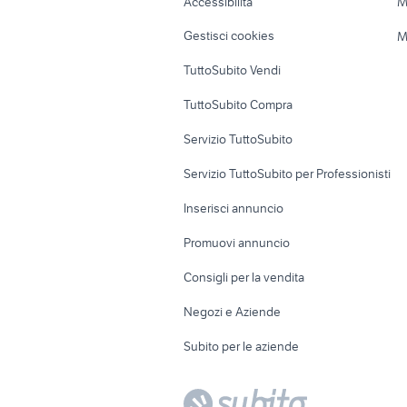
Accessibilità
M
Veicoli commerciali
Case vacanza
Gestisci cookies
M
Uffici e Locali
TuttoSubito Vendi
commerciali
TuttoSubito Compra
Servizio TuttoSubito
Servizio TuttoSubito per Professionisti
Inserisci annuncio
Promuovi annuncio
Consigli per la vendita
Negozi e Aziende
Subito per le aziende