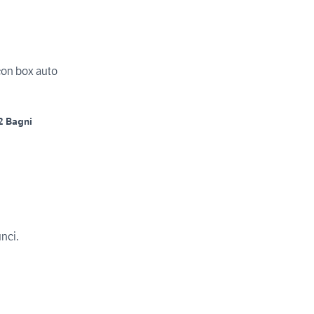
con box auto
2 Bagni
unci.