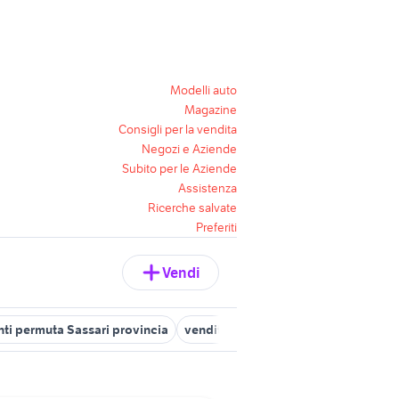
Modelli auto
Magazine
Consigli per la vendita
Negozi e Aziende
Subito per le Aziende
Assistenza
Ricerche salvate
Preferiti
Vendi
ti permuta Sassari provincia
vendita appartamenti permuta
ven