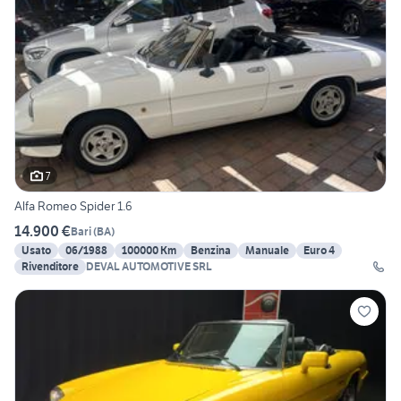
7
Alfa Romeo Spider 1.6
14.900 €
Bari
(
BA
)
Usato
06/1988
100000 Km
Benzina
Manuale
Euro 4
Rivenditore
DEVAL AUTOMOTIVE SRL