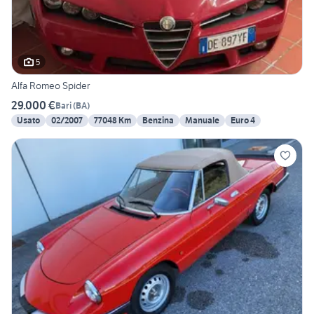
5
Alfa Romeo Spider
29.000 €
Bari
(
BA
)
Usato
02/2007
77048 Km
Benzina
Manuale
Euro 4