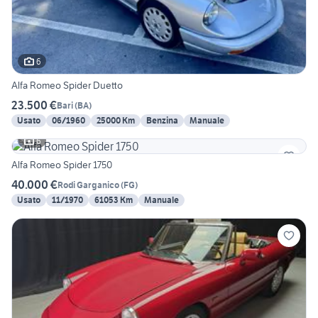
6
Alfa Romeo Spider Duetto
23.500 €
Bari
(
BA
)
Usato
06/1960
25000 Km
Benzina
Manuale
6
Alfa Romeo Spider 1750
40.000 €
Rodi Garganico
(
FG
)
Usato
11/1970
61053 Km
Manuale