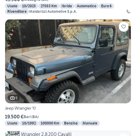
Usato
10/2023
27033 Km
Ibrida
Automatico
Euro 6
Rivenditore
Maldarizzi Automotive S.p.A.
6
Jeep Wrangler YJ
19.500 €
Bari
(
BA
)
Usato
10/1992
100000 Km
Benzina
Manuale
6