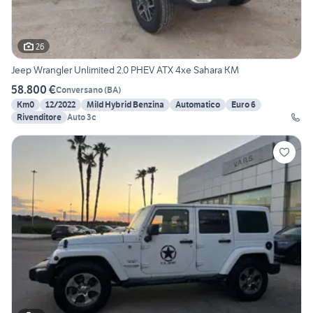
26
Jeep Wrangler Unlimited 2.0 PHEV ATX 4xe Sahara KM
58.800 €
Conversano
(
BA
)
Km0
12/2022
Mild Hybrid Benzina
Automatico
Euro 6
Rivenditore
Auto 3c