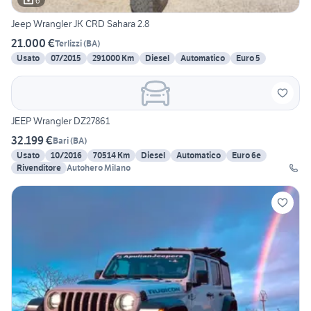
6
Jeep Wrangler JK CRD Sahara 2.8
21.000 €
Terlizzi
(
BA
)
Usato
07/2015
291000 Km
Diesel
Automatico
Euro 5
JEEP Wrangler DZ27861
32.199 €
Bari
(
BA
)
Usato
10/2016
70514 Km
Diesel
Automatico
Euro 6e
Rivenditore
Autohero Milano