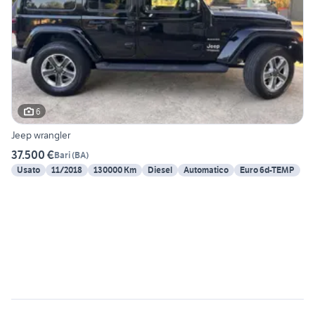
6
Jeep wrangler
37.500 €
Bari
(
BA
)
Usato
11/2018
130000 Km
Diesel
Automatico
Euro 6d-TEMP