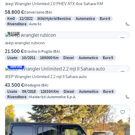
Jeep Wrangler Unlimited 2.0 PHEV ATX 4xe Sahara KM
58.800 €
Conversano
(
BA
)
Km0
12/2022
Mild Hybrid Benzina
Automatico
Euro 6
Rivenditore
Auto 3c
6
Jeep wrangler rubicon
21.500 €
Gravina in Puglia
(
BA
)
Usato
10/2011
189000 Km
Diesel
Automatico
Euro 5
Vetrina
JEEP Wrangler Unlimited 2.2 mjt II Sahara auto
43.500 €
Modugno
(
BA
)
Usato
09/2018
126304 Km
Diesel
Automatico
Euro 6
Rivenditore
Maldarizzi Automotive S.p.A.