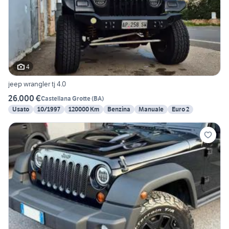
4
jeep wrangler tj 4.0
26.000 €
Castellana Grotte
(
BA
)
Usato
10/1997
120000 Km
Benzina
Manuale
Euro 2