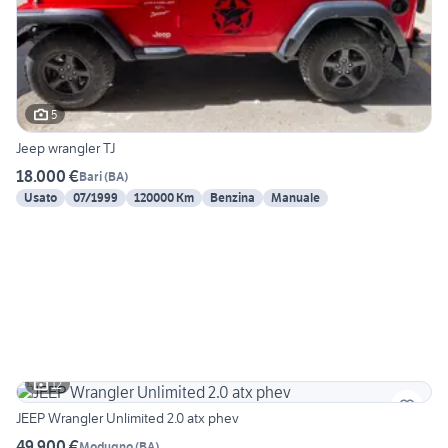
5
Jeep wrangler TJ
18.000 €
Bari
(
BA
)
Usato
07/1999
120000 Km
Benzina
Manuale
12
JEEP Wrangler Unlimited 2.0 atx phev
49.900 €
Modugno
(
BA
)