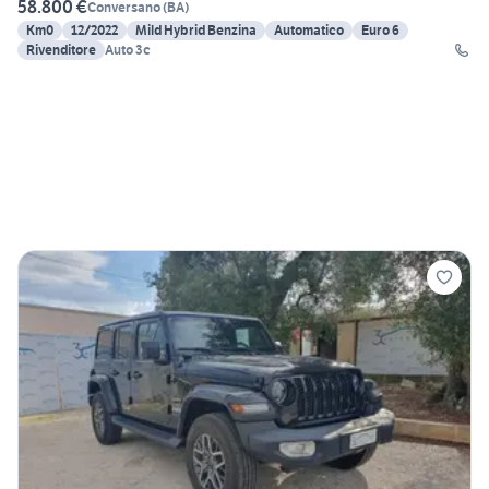
58.800 €
Conversano
(
BA
)
Km0
12/2022
Mild Hybrid Benzina
Automatico
Euro 6
Rivenditore
Auto 3c