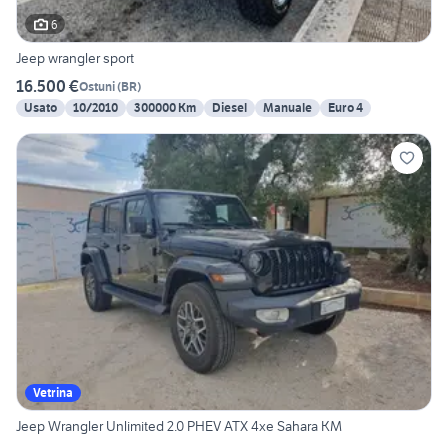
6
Jeep wrangler sport
16.500 €
Ostuni
(
BR
)
Usato
10/2010
300000 Km
Diesel
Manuale
Euro 4
Vetrina
Jeep Wrangler Unlimited 2.0 PHEV ATX 4xe Sahara KM