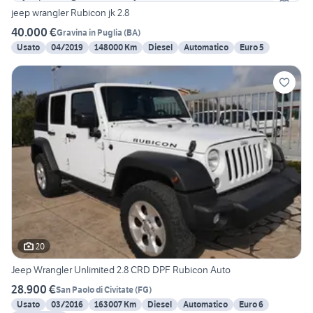
jeep wrangler Rubicon jk 2.8
40.000 €
Gravina in Puglia
(
BA
)
Usato
04/2019
148000 Km
Diesel
Automatico
Euro 5
20
Jeep Wrangler Unlimited 2.8 CRD DPF Rubicon Auto
28.900 €
San Paolo di Civitate
(
FG
)
Usato
03/2016
163007 Km
Diesel
Automatico
Euro 6