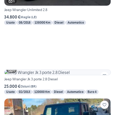
6
Jeep Wrangler Unlimited 2.8
34.800 €
Maglie
(
LE
)
Usato
08/2018
138000 Km
Diesel
Automatico
4
Jeep Wrangler Jk 3 porte 2.8 Diesel
25.000 €
Ostuni
(
BR
)
Usato
02/2013
120000 Km
Diesel
Automatico
Euro 4