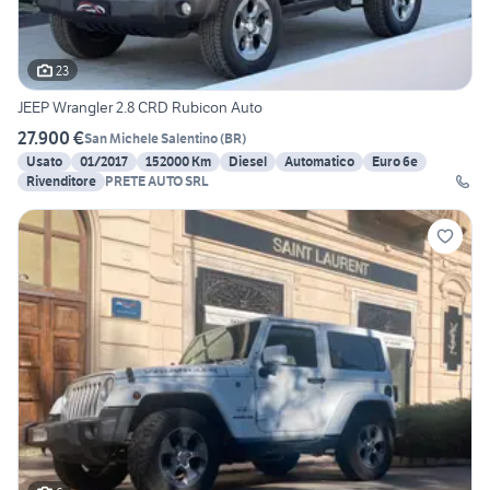
23
JEEP Wrangler 2.8 CRD Rubicon Auto
27.900 €
San Michele Salentino
(
BR
)
Usato
01/2017
152000 Km
Diesel
Automatico
Euro 6e
Rivenditore
PRETE AUTO SRL