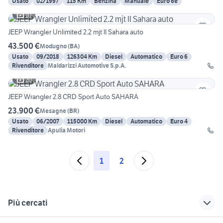
Usato
02/1997
115 Km
Benzina
Manuale
Euro 6e
10
JEEP Wrangler Unlimited 2.2 mjt II Sahara auto
43.500 €
Modugno
(
BA
)
Usato
09/2018
126304 Km
Diesel
Automatico
Euro 6
Rivenditore
Maldarizzi Automotive S.p.A.
20
JEEP Wrangler 2.8 CRD Sport Auto SAHARA
23.900 €
Mesagne
(
BR
)
Usato
06/2007
115000 Km
Diesel
Automatico
Euro 4
Rivenditore
Apulia Motori
1
2
Più cercati