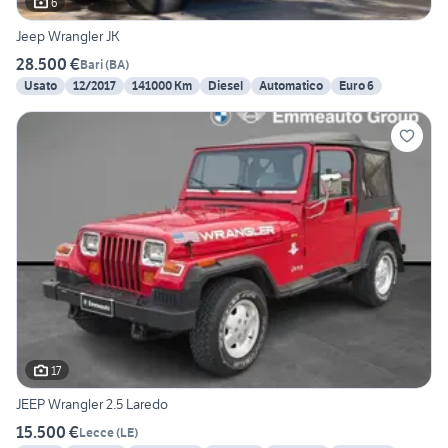
6
Jeep Wrangler JK
28.500 €
Bari
(
BA
)
Usato
12/2017
141000 Km
Diesel
Automatico
Euro 6
17
JEEP Wrangler 2.5 Laredo
15.500 €
Lecce
(
LE
)