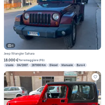
6
Jeep Wrangler Sahara
18.000 €
Torremaggiore
(
FG
)
Usato
04/2007
287000 Km
Diesel
Manuale
Euro 4