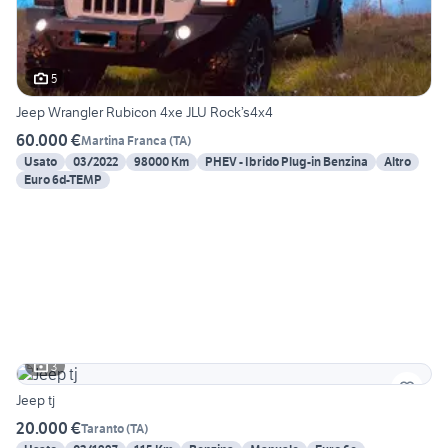
5
Jeep Wrangler Rubicon 4xe JLU Rock’s4x4
60.000 €
Martina Franca
(
TA
)
Usato
03/2022
98000 Km
PHEV - Ibrido Plug-in Benzina
Altro
Euro 6d-TEMP
3
Jeep tj
20.000 €
Taranto
(
TA
)