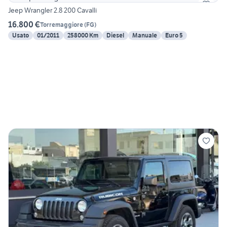
Jeep Wrangler 2.8 200 Cavalli
16.800 €
Torremaggiore
(
FG
)
Usato
01/2011
258000 Km
Diesel
Manuale
Euro 5