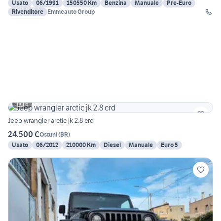
Usato
06/1991
150550 Km
Benzina
Manuale
Pre-Euro
Rivenditore
Emmeauto Group
6
Jeep wrangler arctic jk 2.8 crd
24.500 €
Ostuni
(
BR
)
Usato
06/2012
210000 Km
Diesel
Manuale
Euro 5