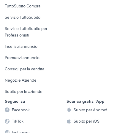
Uffici e Locali
TuttoSubito Compra
commerciali
Servizio TuttoSubito
elettronica
per la casa e la
sports e hobby
Servizio TuttoSubito per
persona
Informatica
Animali
Professionisti
Arredamento e
Console e
Accessori per
Casalinghi
Inserisci annuncio
Videogiochi
animali
Elettrodomestici
Promuovi annuncio
Audio/Video
Musica e Film
Giardino e Fai da te
Consigli per la vendita
Fotografia
Libri e Riviste
Abbigliamento e
Negozi e Aziende
Telefonia
Strumenti Musicali
Accessori
Subito per le aziende
Sports
Tutto per i bambini
Seguici su
Scarica gratis l'App
Biciclette
Facebook
Subito per Android
Collezionismo
TikTok
Subito per iOS
Instagram