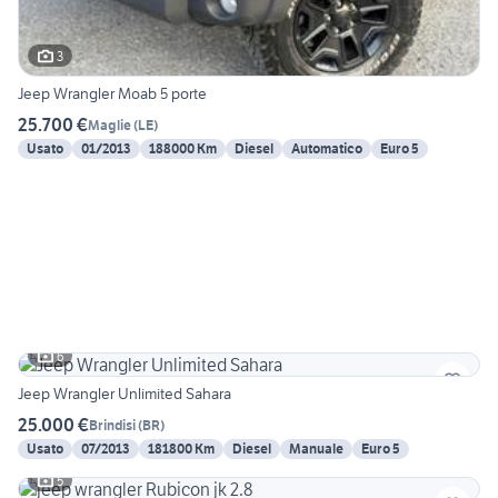
3
Jeep Wrangler Moab 5 porte
25.700 €
Maglie
(
LE
)
Usato
01/2013
188000 Km
Diesel
Automatico
Euro 5
6
Jeep Wrangler Unlimited Sahara
25.000 €
Brindisi
(
BR
)
Usato
07/2013
181800 Km
Diesel
Manuale
Euro 5
5