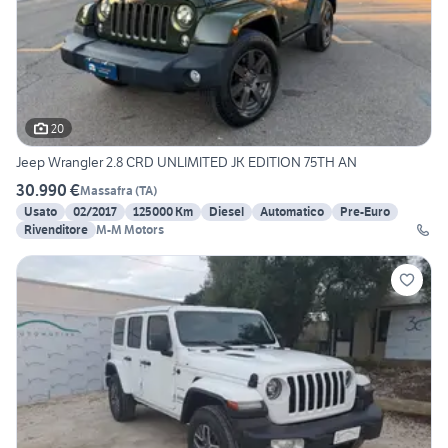
20
Jeep Wrangler 2.8 CRD UNLIMITED JK EDITION 75TH AN
30.990 €
Massafra
(
TA
)
Usato
02/2017
125000 Km
Diesel
Automatico
Pre-Euro
Rivenditore
M-M Motors