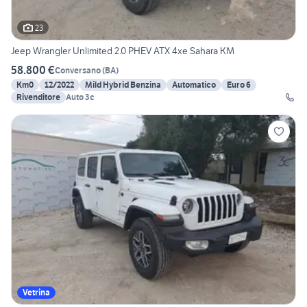
23
Jeep Wrangler Unlimited 2.0 PHEV ATX 4xe Sahara KM
58.800 €
Conversano
(
BA
)
Km0
12/2022
Mild Hybrid Benzina
Automatico
Euro 6
Rivenditore
Auto 3c
Vetrina