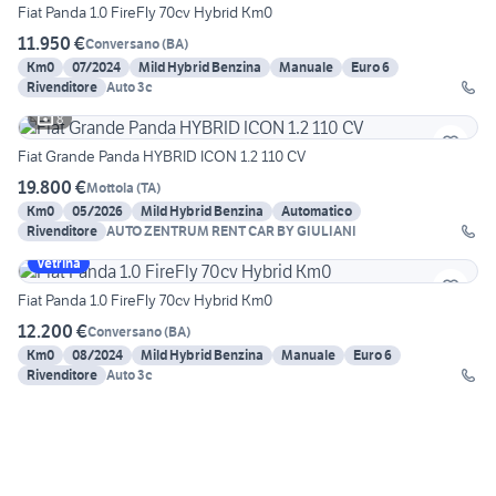
Fiat Panda 1.0 FireFly 70cv Hybrid Km0
11.950 €
Conversano
(
BA
)
Km0
07/2024
Mild Hybrid Benzina
Manuale
Euro 6
Rivenditore
Auto 3c
8
Fiat Grande Panda HYBRID ICON 1.2 110 CV
19.800 €
Mottola
(
TA
)
Km0
05/2026
Mild Hybrid Benzina
Automatico
Rivenditore
AUTO ZENTRUM RENT CAR BY GIULIANI
Vetrina
Fiat Panda 1.0 FireFly 70cv Hybrid Km0
12.200 €
Conversano
(
BA
)
Km0
08/2024
Mild Hybrid Benzina
Manuale
Euro 6
Rivenditore
Auto 3c