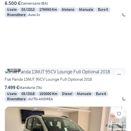
6.500 €
Conversano
(
BA
)
Usato
03/2013
179990 Km
Metano
Manuale
Euro 5
Rivenditore
Auto 3c
26
Fiat Panda 13MJT 95CV Lounge Full Optional 2018
7.499 €
Manduria
(
TA
)
Usato
05/2018
150000 Km
Diesel
Manuale
Euro 6
Rivenditore
AUTO-ANDREA