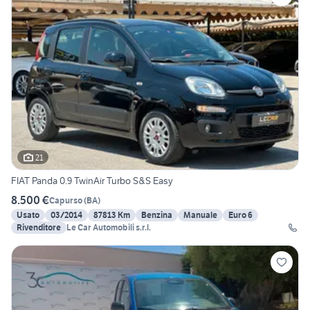
21
FIAT Panda 0.9 TwinAir Turbo S&S Easy
8.500 €
Capurso
(
BA
)
Usato
03/2014
87813 Km
Benzina
Manuale
Euro 6
Rivenditore
Le Car Automobili s.r.l.