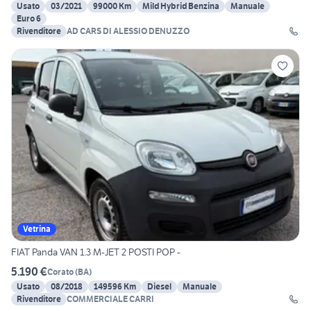
Usato
03/2021
99000 Km
Mild Hybrid Benzina
Manuale
Euro 6
Rivenditore
AD CARS DI ALESSIO DENUZZO
Vetrina
FIAT Panda VAN 1.3 M-JET 2 POSTI POP -
5.190 €
Corato
(
BA
)
Usato
08/2018
149596 Km
Diesel
Manuale
Rivenditore
COMMERCIALE CARRI