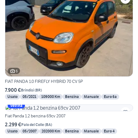
6
FIAT PANDA 1.0 FIREFLY HYBRID 70 CV 5P
7.900 €
Brindisi
(
BR
)
Usato
05/2021
109000 Km
Benzina
Manuale
Euro 6a
Vetrina
Fiat Panda 1.2 benzina 69cv 2007
2.299 €
Palo del Colle
(
BA
)
Usato
05/2007
202000 Km
Benzina
Manuale
Euro 4