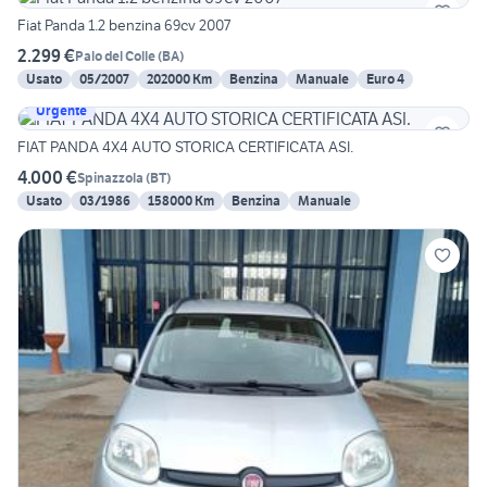
Fiat Panda 1.2 benzina 69cv 2007
2.299 €
Palo del Colle
(
BA
)
Usato
05/2007
202000 Km
Benzina
Manuale
Euro 4
Urgente
FIAT PANDA 4X4 AUTO STORICA CERTIFICATA ASI.
4.000 €
Spinazzola
(
BT
)
Usato
03/1986
158000 Km
Benzina
Manuale