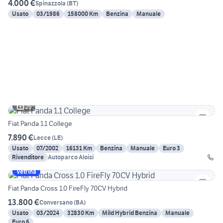
4.000 €
Spinazzola
(
BT
)
Usato
03/1986
158000 Km
Benzina
Manuale
25
Fiat Panda 1.1 College
7.890 €
Lecce
(
LE
)
Usato
07/2002
16131 Km
Benzina
Manuale
Euro 3
Rivenditore
Autoparco Aloisi
Vetrina
Fiat Panda Cross 1.0 FireFly 70CV Hybrid
13.800 €
Conversano
(
BA
)
Usato
03/2024
32830 Km
Mild Hybrid Benzina
Manuale
Euro 6