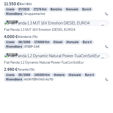
11.550 €
Bari
(
BA
)
Usato
07/2023
27176 Km
Benzina
Manuale
Euro 6
Rivenditore
Gruppomarino
22
Fiat Panda 1.3 MJT 16V Emotion DIESEL EURO4
4.000 €
Manduria
(
TA
)
Usato
06/2008
170000 Km
Diesel
Manuale
Euro 4
Rivenditore
STEEP CAR
19
Fiat Panda 1.2 Dynamic Natural Power-TuaConSoliEur
2.990 €
Taranto
(
TA
)
Usato
05/2009
245000 Km
Metano
Manuale
Euro 4
Rivenditore
MONTERVINO AUTO