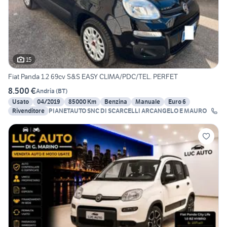
15
Fiat Panda 1.2 69cv S&S EASY CLIMA/PDC/TEL. PERFET
8.500 €
Andria
(
BT
)
Usato
04/2019
85000 Km
Benzina
Manuale
Euro 6
Rivenditore
PIANETAUTO SNC DI SCARCELLI ARCANGELO E MAURO