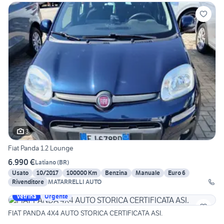
3
Fiat Panda 1.2 Lounge
6.990 €
Latiano
(
BR
)
Usato
10/2017
100000 Km
Benzina
Manuale
Euro 6
Rivenditore
MATARRELLI AUTO
Vetrina
Urgente
FIAT PANDA 4X4 AUTO STORICA CERTIFICATA ASI.