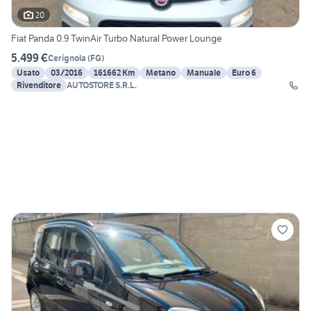
20
Fiat Panda 0.9 TwinAir Turbo Natural Power Lounge
5.499 €
Cerignola
(
FG
)
Usato
03/2016
161662 Km
Metano
Manuale
Euro 6
Rivenditore
AUTOSTORE S.R.L.