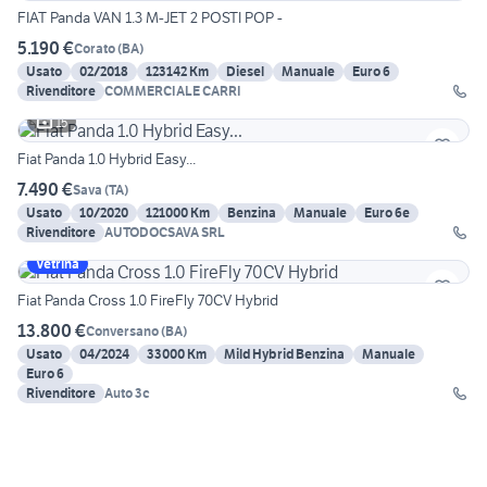
FIAT Panda VAN 1.3 M-JET 2 POSTI POP -
5.190 €
Corato
(
BA
)
Usato
02/2018
123142 Km
Diesel
Manuale
Euro 6
Rivenditore
COMMERCIALE CARRI
15
Fiat Panda 1.0 Hybrid Easy...
7.490 €
Sava
(
TA
)
Usato
10/2020
121000 Km
Benzina
Manuale
Euro 6e
Rivenditore
AUTODOCSAVA SRL
Vetrina
Fiat Panda Cross 1.0 FireFly 70CV Hybrid
13.800 €
Conversano
(
BA
)
Usato
04/2024
33000 Km
Mild Hybrid Benzina
Manuale
Euro 6
Rivenditore
Auto 3c