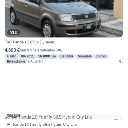
13
FIAT Panda 1.2 69Cv Dynamic
4.890 €
San Michele Salentino
(
BR
)
Usato
09/2011
163000 Km
Benzina
Manuale
Euro 5
Rivenditore
S.Auto Srl
14
FIAT Panda 1.0 FireFly S&S Hybrid City Life