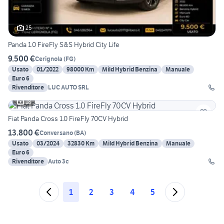
25
Panda 1.0 FireFly S&S Hybrid City Life
9.500 €
Cerignola
(
FG
)
Usato
01/2022
98000 Km
Mild Hybrid Benzina
Manuale
Euro 6
Rivenditore
LUC AUTO SRL
18
Fiat Panda Cross 1.0 FireFly 70CV Hybrid
13.800 €
Conversano
(
BA
)
Usato
03/2024
32830 Km
Mild Hybrid Benzina
Manuale
Euro 6
Rivenditore
Auto 3c
1
2
3
4
5