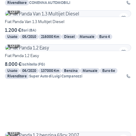
Rivenditore
CONENNA AUTOMOBILI
5
Fiat Panda Van 1.3 Multijet Diesel
1.200 €
Bari
(
BA
)
Usato
05/2010
216000 Km
Diesel
Manuale
Euro 4
5
Fiat Panda 1.2 Easy
8.000 €
Ischitella
(
FG
)
Usato
06/2020
137000 Km
Benzina
Manuale
Euro 6e
Rivenditore
Super Auto di Luigi Campanozzi
6