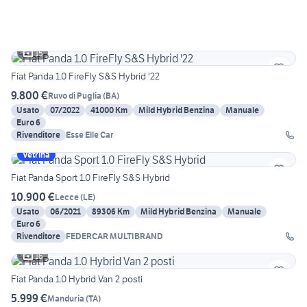
15
Fiat Panda 1.0 FireFly S&S Hybrid '22
9.800 €
Ruvo di Puglia
(
BA
)
Usato
07/2022
41000 Km
Mild Hybrid Benzina
Manuale
Euro 6
Rivenditore
Esse Elle Car
Vetrina
Fiat Panda Sport 1.0 FireFly S&S Hybrid
10.900 €
Lecce
(
LE
)
Usato
06/2021
89306 Km
Mild Hybrid Benzina
Manuale
Euro 6
Rivenditore
FEDERCAR MULTIBRAND
16
Fiat Panda 1.0 Hybrid Van 2 posti
5.999 €
Manduria
(
TA
)