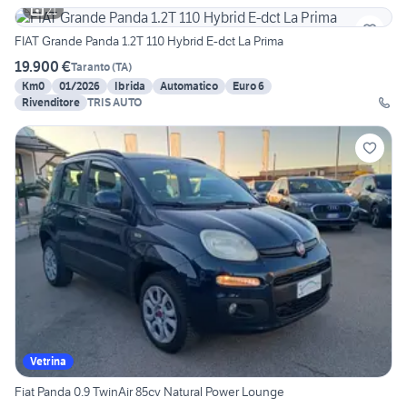
21
FIAT Grande Panda 1.2T 110 Hybrid E-dct La Prima
19.900 €
Taranto
(
TA
)
Km0
01/2026
Ibrida
Automatico
Euro 6
Rivenditore
TRIS AUTO
Vetrina
Fiat Panda 0.9 TwinAir 85cv Natural Power Lounge