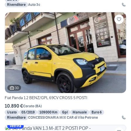
Rivenditore
Auto 3c
30
Fiat Panda 1.2 BENZ/GPL 69CV CROSS 5 POSTI
10.890 €
Corato
(
BA
)
Usato
03/2019
109000 Km
Gpl
Manuale
Euro 6
Rivenditore
CONCESSIONARIA MIX CAR di Vito Petrone
Vetrina