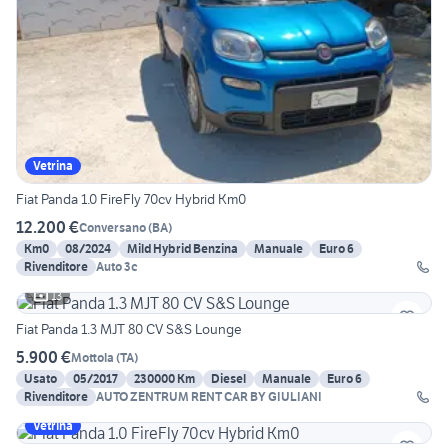
Vetrina
Fiat Panda 1.0 FireFly 70cv Hybrid Km0
12.200 €
Conversano
(
BA
)
Km0
08/2024
Mild Hybrid Benzina
Manuale
Euro 6
Rivenditore
Auto 3c
13
Fiat Panda 1.3 MJT 80 CV S&S Lounge
5.900 €
Mottola
(
TA
)
Usato
05/2017
230000 Km
Diesel
Manuale
Euro 6
Rivenditore
AUTO ZENTRUM RENT CAR BY GIULIANI
Vetrina