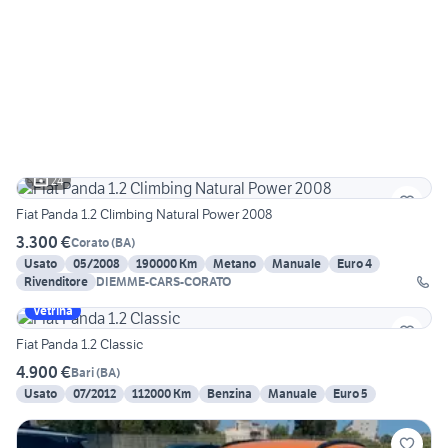
24
Fiat Panda 1.2 Climbing Natural Power 2008
3.300 €
Corato
(
BA
)
Usato
05/2008
190000 Km
Metano
Manuale
Euro 4
Rivenditore
DIEMME-CARS-CORATO
Vetrina
Fiat Panda 1.2 Classic
4.900 €
Bari
(
BA
)
Usato
07/2012
112000 Km
Benzina
Manuale
Euro 5