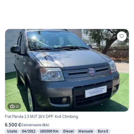
13
Fiat Panda 1.3 MJT 16V DPF 4x4 Climbing
6.500 €
Conversano
(
BA
)
Usato
04/2012
185000 Km
Diesel
Manuale
Euro 5