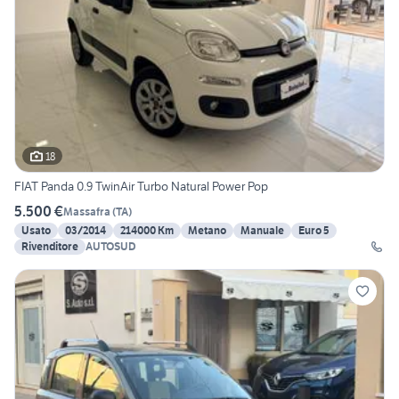
18
FIAT Panda 0.9 TwinAir Turbo Natural Power Pop
5.500 €
Massafra
(
TA
)
Usato
03/2014
214000 Km
Metano
Manuale
Euro 5
Rivenditore
AUTOSUD