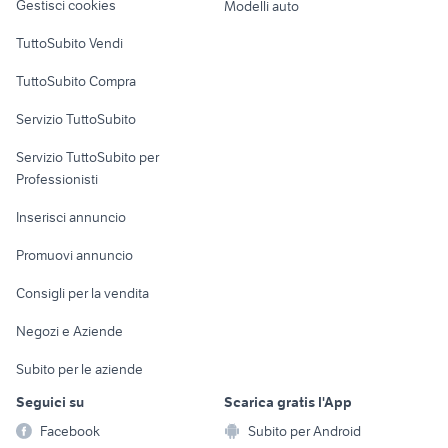
Gestisci cookies
Modelli auto
Case vacanza
TuttoSubito Vendi
Uffici e Locali
TuttoSubito Compra
commerciali
Servizio TuttoSubito
elettronica
per la casa e la
sports e hobby
Servizio TuttoSubito per
persona
Informatica
Animali
Professionisti
Arredamento e
Console e
Accessori per
Casalinghi
Inserisci annuncio
Videogiochi
animali
Elettrodomestici
Promuovi annuncio
Audio/Video
Musica e Film
Giardino e Fai da te
Consigli per la vendita
Fotografia
Libri e Riviste
Abbigliamento e
Negozi e Aziende
Telefonia
Strumenti Musicali
Accessori
Subito per le aziende
Sports
Tutto per i bambini
Seguici su
Scarica gratis l'App
Biciclette
Facebook
Subito per Android