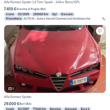
Alfa Romeo Spider 1.8 Twin Spark - 144cv Benz/GPL
7.450 €
Gravina in Puglia
(
BA
)
Usato
02/1999
200000 Km
Gpl
Manuale
Rivenditore
AUTO SI - Auto e Veicoli Commerciali Multimarche
5
Alfa Romeo Spider
29.000 €
Bari
(
BA
)
Usato
02/2007
77048 Km
Benzina
Manuale
Euro 4