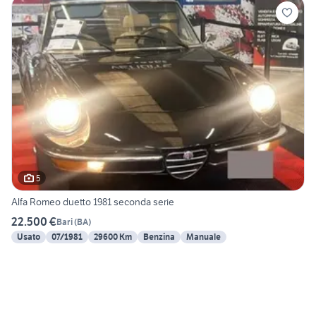
5
Alfa Romeo duetto 1981 seconda serie
22.500 €
Bari
(
BA
)
Usato
07/1981
29600 Km
Benzina
Manuale