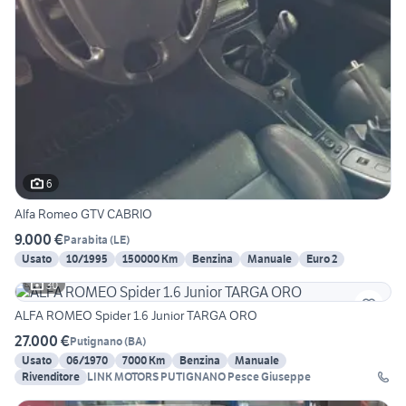
6
Alfa Romeo GTV CABRIO
9.000 €
Parabita
(
LE
)
Usato
10/1995
150000 Km
Benzina
Manuale
Euro 2
30
ALFA ROMEO Spider 1.6 Junior TARGA ORO
27.000 €
Putignano
(
BA
)
Usato
06/1970
7000 Km
Benzina
Manuale
Rivenditore
LINK MOTORS PUTIGNANO Pesce Giuseppe