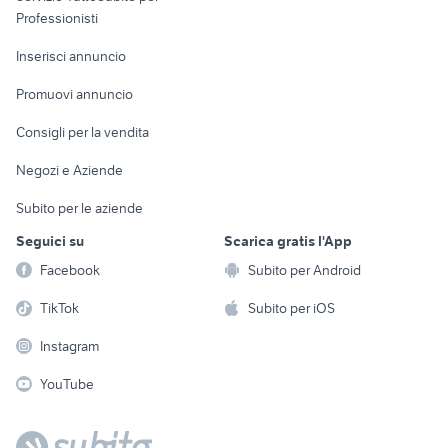
Informatica
Animali
Professionisti
Arredamento e
Console e
Accessori per
Casalinghi
Inserisci annuncio
Videogiochi
animali
Elettrodomestici
Promuovi annuncio
Audio/Video
Musica e Film
Giardino e Fai da te
Consigli per la vendita
Fotografia
Libri e Riviste
Abbigliamento e
Negozi e Aziende
Telefonia
Strumenti Musicali
Accessori
Subito per le aziende
Sports
Tutto per i bambini
Seguici su
Scarica gratis l'App
Biciclette
Facebook
Subito per Android
Collezionismo
TikTok
Subito per iOS
Instagram
YouTube