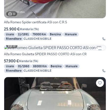
19
Alfa Romeo Spider certificata ASI con C.R.S
25.900 €
Manduria
(
TA
)
Usato
11/1991
79000 Km
Benzina
Manuale
Rivenditore
CLASSICHE MOBILE
25
Alfa Romeo Giulietta SPIDER PASSO CORTO ASI con CR
57.900 €
Manduria
(
TA
)
Usato
01/1960
88000 Km
Benzina
Manuale
Rivenditore
CLASSICHE MOBILE