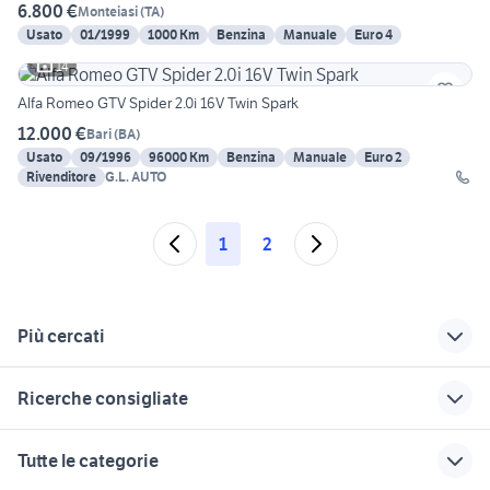
6.800 €
Monteiasi
(
TA
)
Usato
01/1999
1000 Km
Benzina
Manuale
Euro 4
14
Alfa Romeo GTV Spider 2.0i 16V Twin Spark
12.000 €
Bari
(
BA
)
Usato
09/1996
96000 Km
Benzina
Manuale
Euro 2
Rivenditore
G.L. AUTO
1
2
Più cercati
Correlati
Richerche simili
Suggerimenti
Ricerche consigliate
auto iveco diesel
patrol gr y61
nissan silvia
Puglia
auto toyota aygo Trentino Alto
fiat panda auto
auto dacia jogger
kia lecce
Tutte le categorie
Adige
auto seat altea
gpl
migliore auto usata