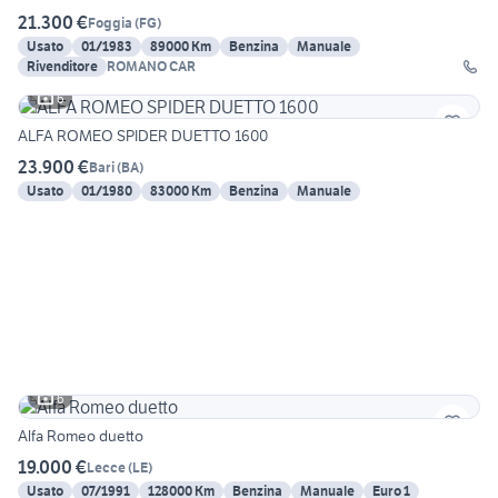
21.300 €
Foggia
(
FG
)
Usato
01/1983
89000 Km
Benzina
Manuale
Rivenditore
ROMANO CAR
6
ALFA ROMEO SPIDER DUETTO 1600
23.900 €
Bari
(
BA
)
Usato
01/1980
83000 Km
Benzina
Manuale
6
Alfa Romeo duetto
19.000 €
Lecce
(
LE
)
Usato
07/1991
128000 Km
Benzina
Manuale
Euro 1