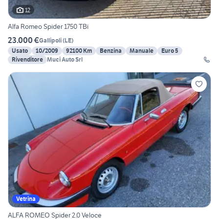
12
Alfa Romeo Spider 1750 TBi
23.000 €
Gallipoli
(
LE
)
Usato
10/2009
92100 Km
Benzina
Manuale
Euro 5
Rivenditore
Muci Auto Srl
Vetrina
ALFA ROMEO Spider 2.0 Veloce