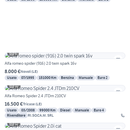
6
Alfa romeo spider (916) 2.0 twin spark 16v
8.000 €
Novoli
(
LE
)
Usato
07/1995
151000 Km
Benzina
Manuale
Euro 2
10
Alfa Romeo Spider 2.4 JTDm 210CV
16.500 €
Tricase
(
LE
)
Usato
03/2008
99000 Km
Diesel
Manuale
Euro 4
Rivenditore
RI.SO.CA.M. SRL
12