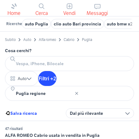
Home
Cerca
Vendi
Messaggi
auto Puglia
clio auto Bari provincia
auto bmw x2 Pu
Ricerche
Subito
Auto
Alfa romeo
Cabrio
Puglia
Cosa cerchi?
Filtri +2
Auto
Salva ricerca
Dal più rilevante
47 risultati
ALFA ROMEO Cabrio usata in vendita in Puglia