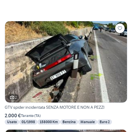
2
GTV spider incidentata SENZA MOTORE E NON A PEZZI
2.000 €
Taranto
(
TA
)
Usato
01/1998
158000 Km
Benzina
Manuale
Euro 2