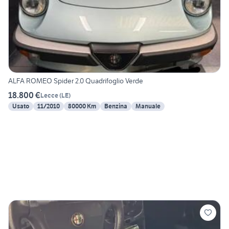
ALFA ROMEO Spider 2.0 Quadrifoglio Verde
18.800 €
Lecce
(
LE
)
Usato
11/2010
80000 Km
Benzina
Manuale