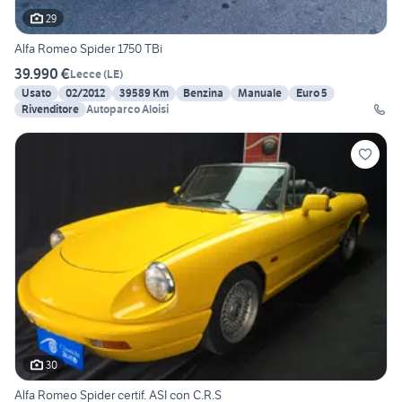
29
Alfa Romeo Spider 1750 TBi
39.990 €
Lecce
(
LE
)
Usato
02/2012
39589 Km
Benzina
Manuale
Euro 5
Rivenditore
Autoparco Aloisi
30
Alfa Romeo Spider certif. ASI con C.R.S