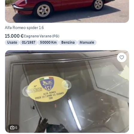
Alfa Romeo spider 1.6
15.000 €
Cagnano Varano
(
FG
)
Usato
01/1987
50000 Km
Benzina
Manuale
6