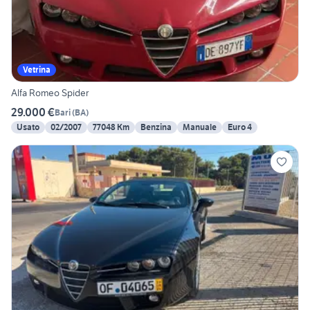
Vetrina
Alfa Romeo Spider
29.000 €
Bari
(
BA
)
Usato
02/2007
77048 Km
Benzina
Manuale
Euro 4