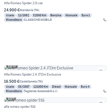
Alfa Romeo Spider 2.0i cat
24.900 €
Manduria
(
TA
)
Usato
11/1992
32000 Km
Benzina
Manuale
Euro 1
Rivenditore
CLASSICHE MOBILE
30
Alfa Romeo Spider 2.4 JTDm Exclusive
16.500 €
Castellaneta
(
TA
)
Usato
03/2007
121000 Km
Diesel
Manuale
Euro 4
Rivenditore
Tagliente Automobili s.r.l
6
alfa romeo spider 916