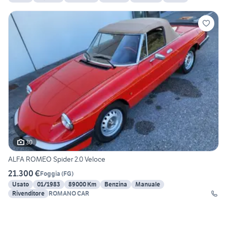
30
ALFA ROMEO Spider 2.0 Veloce
21.300 €
Foggia
(
FG
)
Usato
01/1983
89000 Km
Benzina
Manuale
Rivenditore
ROMANO CAR