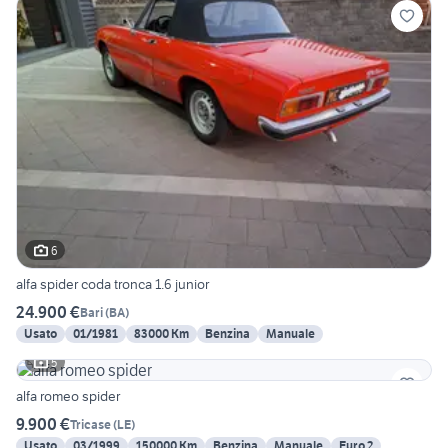
6
alfa spider coda tronca 1.6 junior
24.900 €
Bari
(
BA
)
Usato
01/1981
83000 Km
Benzina
Manuale
5
alfa romeo spider
9.900 €
Tricase
(
LE
)
Usato
03/1999
150000 Km
Benzina
Manuale
Euro 2