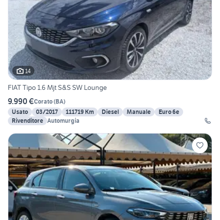
14
FIAT Tipo 1.6 Mjt S&S SW Lounge
9.990 €
Corato
(
BA
)
Usato
03/2017
111719 Km
Diesel
Manuale
Euro 6e
Rivenditore
Automurgia