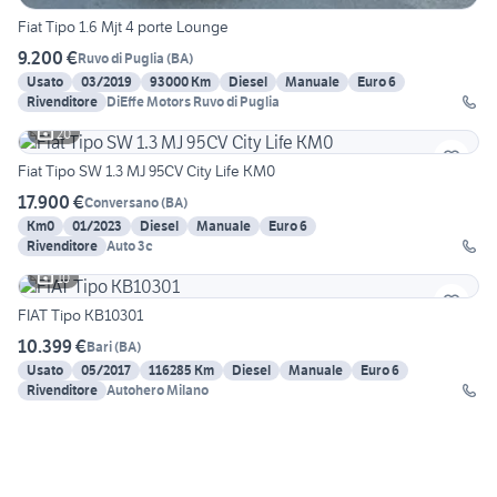
Fiat Tipo 1.6 Mjt 4 porte Lounge
9.200 €
Ruvo di Puglia
(
BA
)
Usato
03/2019
93000 Km
Diesel
Manuale
Euro 6
Rivenditore
DiEffe Motors Ruvo di Puglia
20
Fiat Tipo SW 1.3 MJ 95CV City Life KM0
17.900 €
Conversano
(
BA
)
Km0
01/2023
Diesel
Manuale
Euro 6
Rivenditore
Auto 3c
10
FIAT Tipo KB10301
10.399 €
Bari
(
BA
)
Usato
05/2017
116285 Km
Diesel
Manuale
Euro 6
Rivenditore
Autohero Milano