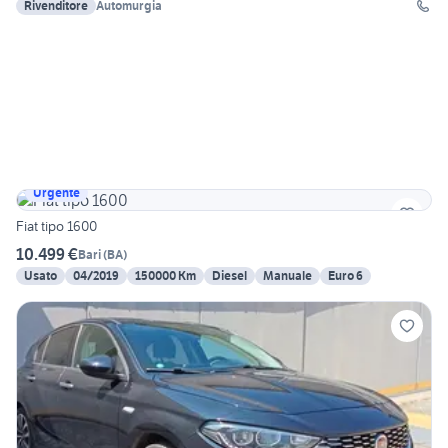
Rivenditore
Automurgia
Urgente
Fiat tipo 1600
10.499 €
Bari
(
BA
)
Usato
04/2019
150000 Km
Diesel
Manuale
Euro 6