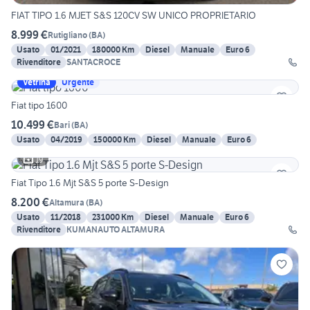
FIAT TIPO 1.6 MJET S&S 120CV SW UNICO PROPRIETARIO
8.999 €
Rutigliano
(
BA
)
Usato
01/2021
180000 Km
Diesel
Manuale
Euro 6
Rivenditore
SANTACROCE
Vetrina
Urgente
Fiat tipo 1600
10.499 €
Bari
(
BA
)
Usato
04/2019
150000 Km
Diesel
Manuale
Euro 6
19
Fiat Tipo 1.6 Mjt S&S 5 porte S-Design
8.200 €
Altamura
(
BA
)
Usato
11/2018
231000 Km
Diesel
Manuale
Euro 6
Rivenditore
KUMANAUTO ALTAMURA