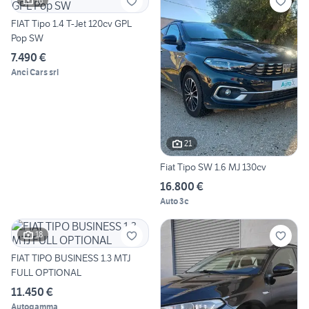
16
FIAT Tipo 1.4 T-Jet 120cv GPL
Pop SW
7.490 €
Anci Cars srl
21
Fiat Tipo SW 1.6 MJ 130cv
16.800 €
Auto 3c
18
FIAT TIPO BUSINESS 1.3 MTJ
FULL OPTIONAL
11.450 €
Autogamma