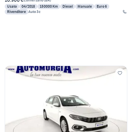
10.900 €
Conversano
(
BA
)
Usato
04/2018
150000 Km
Diesel
Manuale
Euro 6
Rivenditore
Auto 3c