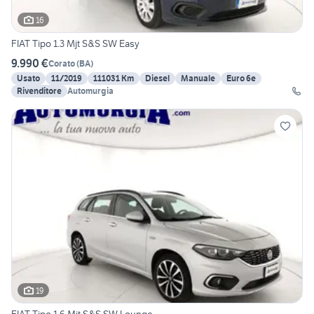
16
FIAT Tipo 1.3 Mjt S&S SW Easy
9.990 €
Corato
(
BA
)
Usato
11/2019
111031 Km
Diesel
Manuale
Euro 6e
Rivenditore
Automurgia
19