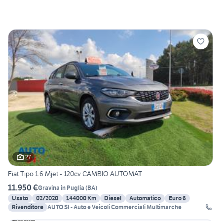
27
Fiat Tipo 1.6 Mjet - 120cv CAMBIO AUTOMAT
11.950 €
Gravina in Puglia
(
BA
)
Usato
02/2020
144000 Km
Diesel
Automatico
Euro 6
Rivenditore
AUTO SI - Auto e Veicoli Commerciali Multimarche