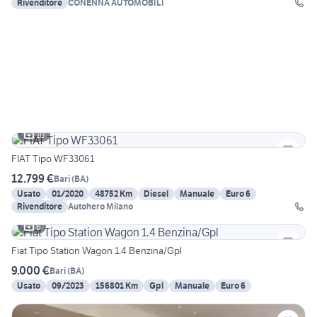
Rivenditore
CONENNA AUTOMOBILI
10
FIAT Tipo WF33061
12.799 €
Bari
(
BA
)
Usato
01/2020
48752 Km
Diesel
Manuale
Euro 6
Rivenditore
Autohero Milano
6
Fiat Tipo Station Wagon 1.4 Benzina/Gpl
9.000 €
Bari
(
BA
)
Usato
09/2023
156801 Km
Gpl
Manuale
Euro 6