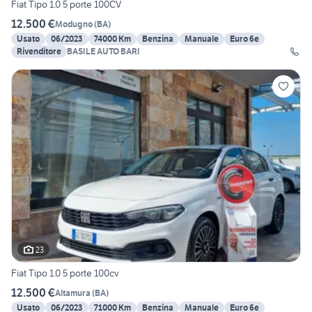
Fiat Tipo 1.0 5 porte 100CV
12.500 €
Modugno
(
BA
)
Usato
06/2023
74000 Km
Benzina
Manuale
Euro 6e
Rivenditore
BASILE AUTO BARI
23
Fiat Tipo 1.0 5 porte 100cv
12.500 €
Altamura
(
BA
)
Usato
06/2023
71000 Km
Benzina
Manuale
Euro 6e