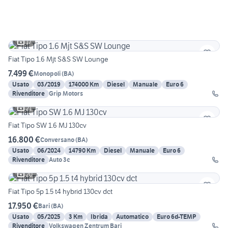
17
Fiat Tipo 1.6 Mjt S&S SW Lounge
7.499 €
Monopoli
(
BA
)
Usato
03/2019
174000 Km
Diesel
Manuale
Euro 6
Rivenditore
Grip Motors
21
Fiat Tipo SW 1.6 MJ 130cv
16.800 €
Conversano
(
BA
)
Usato
06/2024
14790 Km
Diesel
Manuale
Euro 6
Rivenditore
Auto 3c
20
Fiat Tipo 5p 1.5 t4 hybrid 130cv dct
17.950 €
Bari
(
BA
)
Usato
05/2025
3 Km
Ibrida
Automatico
Euro 6d-TEMP
Rivenditore
Volkswagen Zentrum Bari