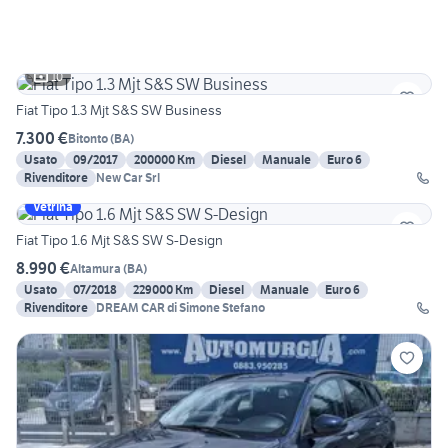
10
Fiat Tipo 1.3 Mjt S&S SW Business
7.300 €
Bitonto
(
BA
)
Usato
09/2017
200000 Km
Diesel
Manuale
Euro 6
Rivenditore
New Car Srl
Vetrina
Fiat Tipo 1.6 Mjt S&S SW S-Design
8.990 €
Altamura
(
BA
)
Usato
07/2018
229000 Km
Diesel
Manuale
Euro 6
Rivenditore
DREAM CAR di Simone Stefano