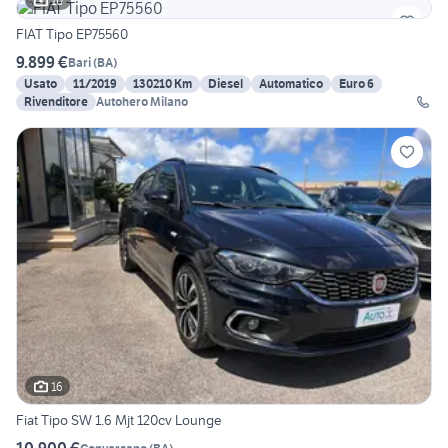
10
FIAT Tipo EP75560
9.899 €
Bari
(
BA
)
Usato
11/2019
130210 Km
Diesel
Automatico
Euro 6
Rivenditore
Autohero Milano
16
Fiat Tipo SW 1.6 Mjt 120cv Lounge