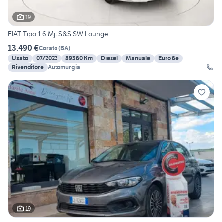
19
FIAT Tipo 1.6 Mjt S&S SW Lounge
13.490 €
Corato
(
BA
)
Usato
07/2022
89360 Km
Diesel
Manuale
Euro 6e
Rivenditore
Automurgia
19