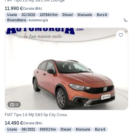
FIAT Tipo 1.6 Mjt S&S SW Lounge
11.990 €
Corato
(
BA
)
Usato
02/2020
107884 Km
Diesel
Manuale
Euro 6
Rivenditore
Automurgia
19
FIAT Tipo 1.6 Mjt S&S 5p City Cross
14.490 €
Corato
(
BA
)
Usato
08/2021
59552 Km
Diesel
Manuale
Euro 6