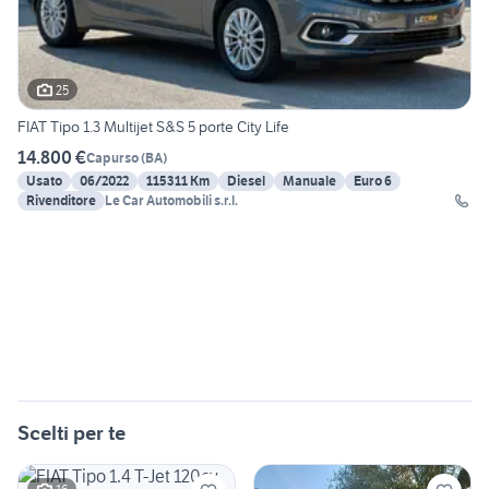
25
FIAT Tipo 1.3 Multijet S&S 5 porte City Life
14.800 €
Capurso
(
BA
)
Usato
06/2022
115311 Km
Diesel
Manuale
Euro 6
Rivenditore
Le Car Automobili s.r.l.
Scelti per te