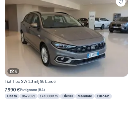
6
Fiat Tipo SW 1.3 mtj 95 Euro6
7.990 €
Putignano
(
BA
)
Usato
06/2021
173000 Km
Diesel
Manuale
Euro 6b