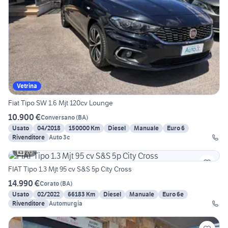
Vetrina
Fiat Tipo SW 1.6 Mjt 120cv Lounge
10.900 €
Conversano
(
BA
)
Usato
04/2018
150000 Km
Diesel
Manuale
Euro 6
Rivenditore
Auto 3c
20
FIAT Tipo 1.3 Mjt 95 cv S&S 5p City Cross
14.990 €
Corato
(
BA
)
Usato
02/2022
66183 Km
Diesel
Manuale
Euro 6e
Rivenditore
Automurgia