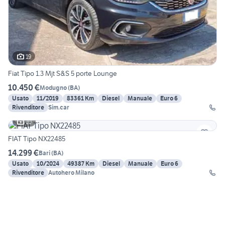
19
Fiat Tipo 1.3 Mjt S&S 5 porte Lounge
10.450 €
Modugno
(
BA
)
Usato
11/2019
83361 Km
Diesel
Manuale
Euro 6
Rivenditore
Sim.car
10
FIAT Tipo NX22485
14.299 €
Bari
(
BA
)
Usato
10/2024
49387 Km
Diesel
Manuale
Euro 6
Rivenditore
Autohero Milano