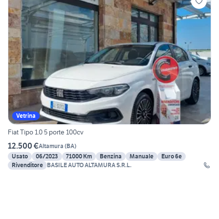
Vetrina
Fiat Tipo 1.0 5 porte 100cv
12.500 €
Altamura
(
BA
)
Usato
06/2023
71000 Km
Benzina
Manuale
Euro 6e
Rivenditore
BASILE AUTO ALTAMURA S.R.L.