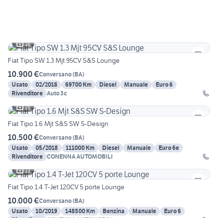
18
Fiat Tipo SW 1.3 Mjt 95CV S&S Lounge
10.900 €
Conversano
(
BA
)
Usato
02/2018
69700 Km
Diesel
Manuale
Euro 6
Rivenditore
Auto 3c
15
Fiat Tipo 1.6 Mjt S&S SW S-Design
10.500 €
Conversano
(
BA
)
Usato
05/2018
111000 Km
Diesel
Manuale
Euro 6e
Rivenditore
CONENNA AUTOMOBILI
13
Fiat Tipo 1.4 T-Jet 120CV 5 porte Lounge
10.000 €
Conversano
(
BA
)
Usato
10/2019
148500 Km
Benzina
Manuale
Euro 6