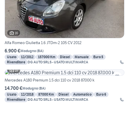
16
Alfa Romeo Giulietta 1.6 JTDm-2 105 CV 2012
6.900 €
Modugno
(
BA
)
Usato
12/2012
157000 Km
Diesel
Manuale
Euro 5
Rivenditore
DG AUTO SRLS - USATO MULTIMARCA
19
Mercedes A180 Premium 1.5 dci 110 cv 2018 87.000 k
14.700 €
Modugno
(
BA
)
Usato
12/2018
87000 Km
Diesel
Automatico
Euro 6
Rivenditore
DG AUTO SRLS - USATO MULTIMARCA