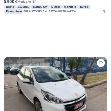
5.900 €
Modugno
(
BA
)
Usato
12/2011
111000 Km
Diesel
Manuale
Euro 5
Rivenditore
DG AUTO SRLS - USATO MULTIMARCA