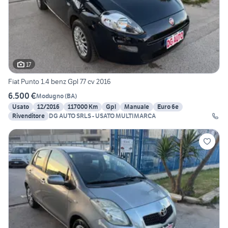
17
Fiat Punto 1.4 benz Gpl 77 cv 2016
6.500 €
Modugno
(
BA
)
Usato
12/2016
117000 Km
Gpl
Manuale
Euro 6e
Rivenditore
DG AUTO SRLS - USATO MULTIMARCA