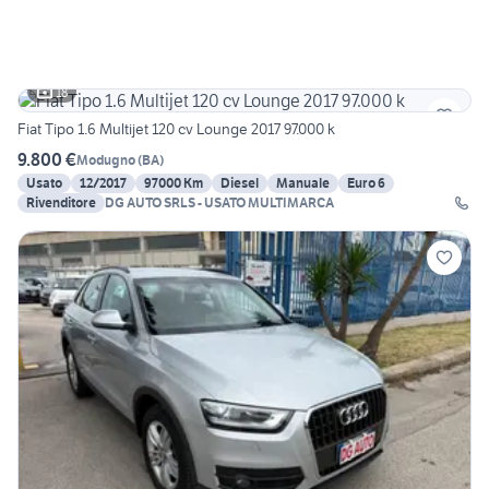
18
Fiat Tipo 1.6 Multijet 120 cv Lounge 2017 97.000 k
9.800 €
Modugno
(
BA
)
Usato
12/2017
97000 Km
Diesel
Manuale
Euro 6
Rivenditore
DG AUTO SRLS - USATO MULTIMARCA