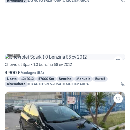
Rivenditore
DG AUTO SRLS - USATO MULTIMARCA
17
Chevrolet Spark 1.0 benzina 68 cv 2012
4.900 €
Modugno
(
BA
)
Usato
12/2012
57000 Km
Benzina
Manuale
Euro 5
Rivenditore
DG AUTO SRLS - USATO MULTIMARCA