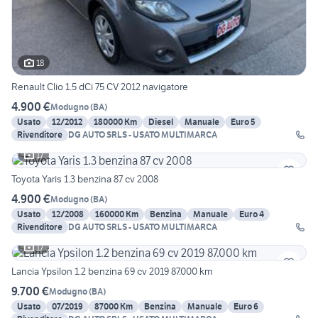
18
Renault Clio 1.5 dCi 75 CV 2012 navigatore
4.900 €
Modugno
(
BA
)
Usato
12/2012
180000 Km
Diesel
Manuale
Euro 5
Rivenditore
DG AUTO SRLS - USATO MULTIMARCA
17
Toyota Yaris 1.3 benzina 87 cv 2008
4.900 €
Modugno
(
BA
)
Usato
12/2008
160000 Km
Benzina
Manuale
Euro 4
Rivenditore
DG AUTO SRLS - USATO MULTIMARCA
17
Lancia Ypsilon 1.2 benzina 69 cv 2019 87.000 km
9.700 €
Modugno
(
BA
)
Usato
07/2019
87000 Km
Benzina
Manuale
Euro 6