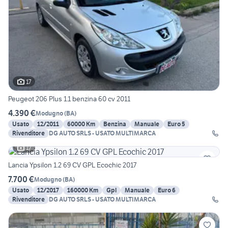
17
Peugeot 206 Plus 1.1 benzina 60 cv 2011
4.390 €
Modugno
(
BA
)
Usato
12/2011
60000 Km
Benzina
Manuale
Euro 5
Rivenditore
DG AUTO SRLS - USATO MULTIMARCA
17
Lancia Ypsilon 1.2 69 CV GPL Ecochic 2017
7.700 €
Modugno
(
BA
)
Usato
12/2017
160000 Km
Gpl
Manuale
Euro 6
Rivenditore
DG AUTO SRLS - USATO MULTIMARCA