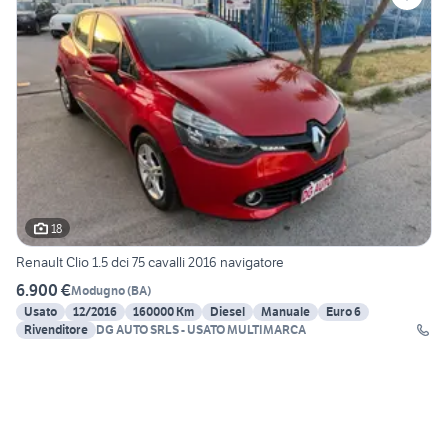
18
Renault Clio 1.5 dci 75 cavalli 2016 navigatore
6.900 €
Modugno
(
BA
)
Usato
12/2016
160000 Km
Diesel
Manuale
Euro 6
Rivenditore
DG AUTO SRLS - USATO MULTIMARCA