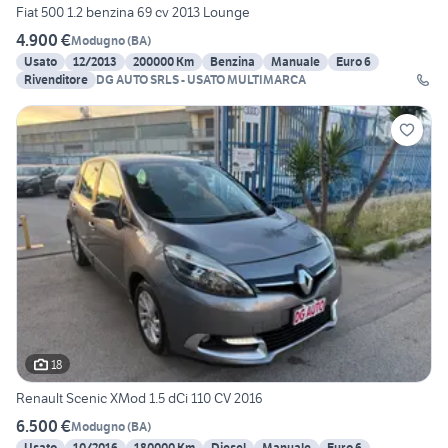
Fiat 500 1.2 benzina 69 cv 2013 Lounge
4.900 €
Modugno
(
BA
)
Usato
12/2013
200000 Km
Benzina
Manuale
Euro 6
Rivenditore
DG AUTO SRLS - USATO MULTIMARCA
18
Renault Scenic XMod 1.5 dCi 110 CV 2016
6.500 €
Modugno
(
BA
)
Usato
10/2016
180000 Km
Diesel
Manuale
Euro 6