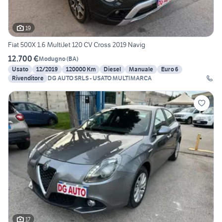
19
Fiat 500X 1.6 MultiJet 120 CV Cross 2019 Navig
12.700 €
Modugno
(
BA
)
Usato
12/2019
120000 Km
Diesel
Manuale
Euro 6
Rivenditore
DG AUTO SRLS - USATO MULTIMARCA
17