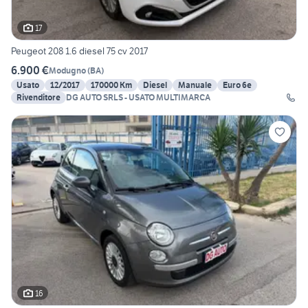
17
Peugeot 208 1.6 diesel 75 cv 2017
6.900 €
Modugno
(
BA
)
Usato
12/2017
170000 Km
Diesel
Manuale
Euro 6e
Rivenditore
DG AUTO SRLS - USATO MULTIMARCA
16