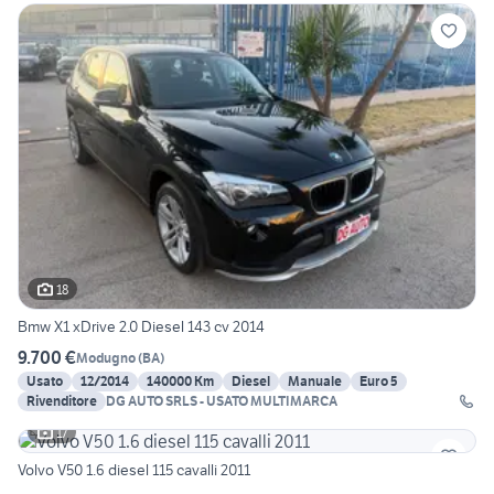
18
Bmw X1 xDrive 2.0 Diesel 143 cv 2014
9.700 €
Modugno
(
BA
)
Usato
12/2014
140000 Km
Diesel
Manuale
Euro 5
Rivenditore
DG AUTO SRLS - USATO MULTIMARCA
17
Volvo V50 1.6 diesel 115 cavalli 2011