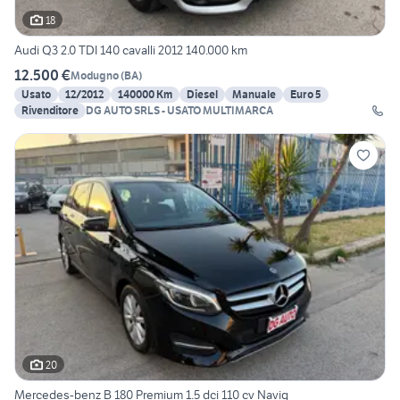
18
Audi Q3 2.0 TDI 140 cavalli 2012 140.000 km
12.500 €
Modugno
(
BA
)
Usato
12/2012
140000 Km
Diesel
Manuale
Euro 5
Rivenditore
DG AUTO SRLS - USATO MULTIMARCA
20
Mercedes-benz B 180 Premium 1.5 dci 110 cv Navig