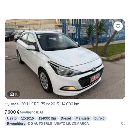
16
Hyundai i20 1.1 CRDi 75 cv 2015 114.000 km
7.600 €
Modugno
(
BA
)
Usato
12/2015
114000 Km
Diesel
Manuale
Euro 6
Rivenditore
DG AUTO SRLS - USATO MULTIMARCA