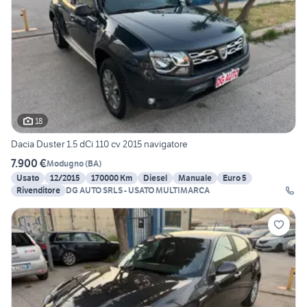
18
Dacia Duster 1.5 dCi 110 cv 2015 navigatore
7.900 €
Modugno
(
BA
)
Usato
12/2015
170000 Km
Diesel
Manuale
Euro 5
Rivenditore
DG AUTO SRLS - USATO MULTIMARCA