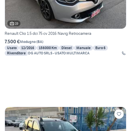
19
Renault Clio 1.5 dci 75 cv 2016 Navig Retrocamera
7.500 €
Modugno
(
BA
)
Usato
12/2016
156000 Km
Diesel
Manuale
Euro 6
Rivenditore
DG AUTO SRLS - USATO MULTIMARCA