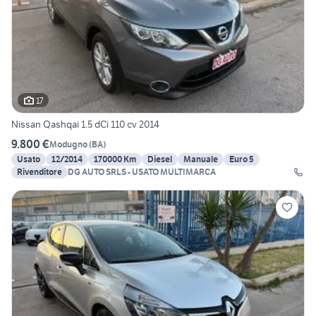
17
Nissan Qashqai 1.5 dCi 110 cv 2014
9.800 €
Modugno
(
BA
)
Usato
12/2014
170000 Km
Diesel
Manuale
Euro 5
Rivenditore
DG AUTO SRLS - USATO MULTIMARCA