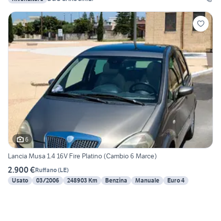
6
Lancia Musa 1.4 16V Fire Platino (Cambio 6 Marce)
2.900 €
Ruffano
(
LE
)
Usato
03/2006
248903 Km
Benzina
Manuale
Euro 4