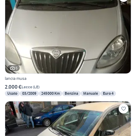
6
lancia musa
2.000 €
Lecce
(
LE
)
Usato
03/2009
245000 Km
Benzina
Manuale
Euro 4