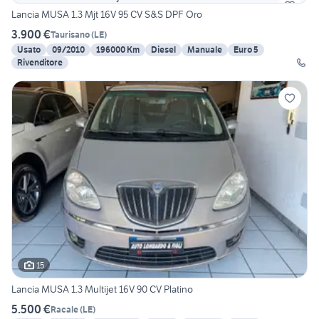
Lancia MUSA 1.3 Mjt 16V 95 CV S&S DPF Oro
3.900 €
Taurisano
(
LE
)
Usato
09/2010
196000 Km
Diesel
Manuale
Euro 5
Rivenditore
15
Lancia MUSA 1.3 Multijet 16V 90 CV Platino
5.500 €
Racale
(
LE
)