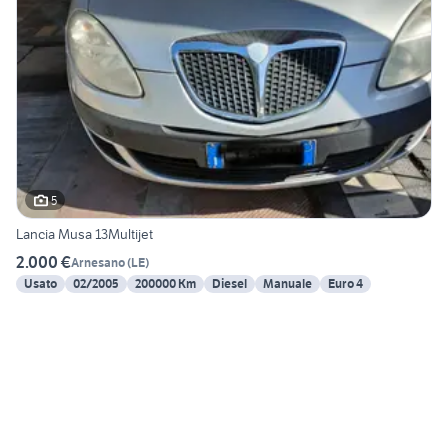
5
Lancia Musa 13Multijet
2.000 €
Arnesano
(
LE
)
Usato
02/2005
200000 Km
Diesel
Manuale
Euro 4