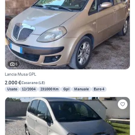
6
Lancia Musa GPL
2.000 €
Casarano
(
LE
)
Usato
12/2004
231000 Km
Gpl
Manuale
Euro 4