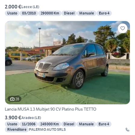
2.000 €
Lecce
(
LE
)
Usato
03/2010
290000 Km
Diesel
Manuale
Euro 4
28
Lancia MUSA 1.3 Multijet 90 CV Platino Plus TETTO
3.900 €
Aradeo
(
LE
)
Usato
11/2006
245000 Km
Diesel
Manuale
Euro 4
Rivenditore
PALERMO AUTO SRLS