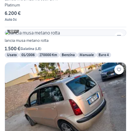
Platinum
6.200 €
Auto 3c
2
lancia musa metano rotta
1.500 €
Galatina
(
LE
)
Usato
01/2006
270000 Km
Benzina
Manuale
Euro 4