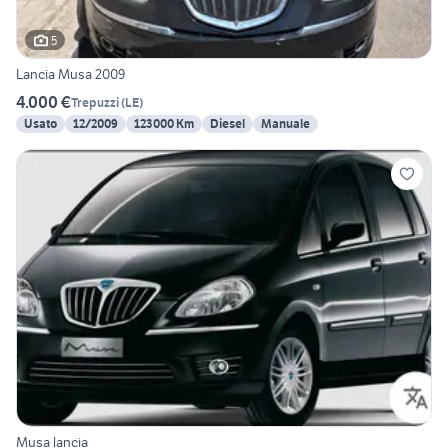
5
Lancia Musa 2009
4.000 €
Trepuzzi
(
LE
)
Usato
12/2009
123000 Km
Diesel
Manuale
Musa lancia