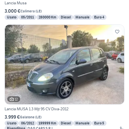
Lancia Musa
3.000 €
Calimera
(
LE
)
Usato
05/2011
280000 Km
Diesel
Manuale
Euro 4
12
Lancia MUSA 1.3 Mjt 95 CV Diva-2012
3.999 €
Galatone
(
LE
)
Usato
06/2012
199999 Km
Diesel
Manuale
Euro 5
Rivenditore
D&G CARS S.R.L.