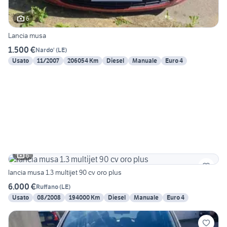
6
Lancia musa
1.500 €
Nardo'
(
LE
)
Usato
11/2007
206054 Km
Diesel
Manuale
Euro 4
6
lancia musa 1.3 multijet 90 cv oro plus
6.000 €
Ruffano
(
LE
)
Usato
08/2008
194000 Km
Diesel
Manuale
Euro 4