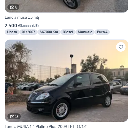
6
Lancia musa 1.3 mtj
2.500 €
Lecce
(
LE
)
Usato
01/2007
367000 Km
Diesel
Manuale
Euro 4
13
Lancia MUSA 1.4 Platino Plus-2009 TETTO/15"