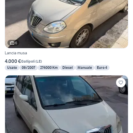
6
Lancia musa
4.000 €
Gallipoli
(
LE
)
Usato
09/2007
274000 Km
Diesel
Manuale
Euro 4