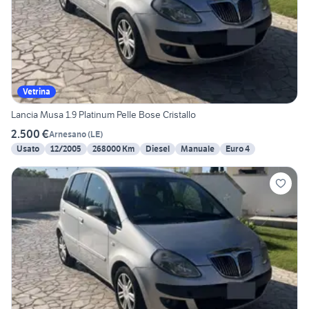
Vetrina
Lancia Musa 1.9 Platinum Pelle Bose Cristallo
2.500 €
Arnesano
(
LE
)
Usato
12/2005
268000 Km
Diesel
Manuale
Euro 4