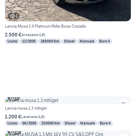
6
Lancia Musa 1.9 Platinum Pelle Bose Cristallo
2.500 €
Arnesano
(
LE
)
Usato
12/2005
268000 Km
Diesel
Manuale
Euro 4
3
Lancia musa 1.3 mltiget
1.200 €
Leverano
(
LE
)
Usato
06/2005
230000 Km
Diesel
Manuale
Euro 4
16