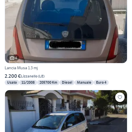
4
Lancia Musa 1.3 mj
2.200 €
Lizzanello
(
LE
)
Usato
11/2008
205700 Km
Diesel
Manuale
Euro 4