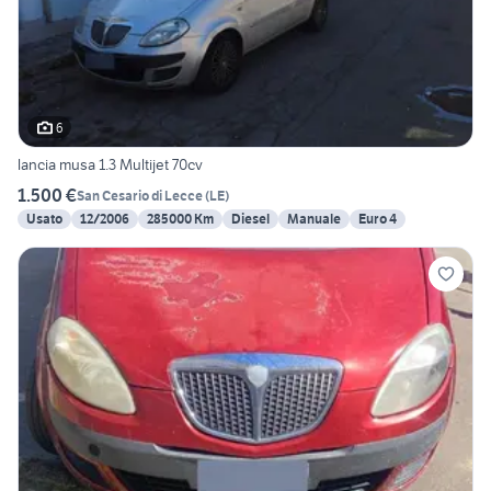
6
lancia musa 1.3 Multijet 70cv
1.500 €
San Cesario di Lecce
(
LE
)
Usato
12/2006
285000 Km
Diesel
Manuale
Euro 4