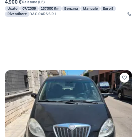
4.900 €
Galatone
(
LE
)
Usato
07/2009
137000 Km
Benzina
Manuale
Euro 5
Rivenditore
D&G CARS S.R.L.