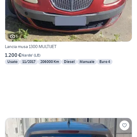
6
Lancia musa 1300 MULTIJET
1.200 €
Nardo'
(
LE
)
Usato
11/2017
206000 Km
Diesel
Manuale
Euro 4