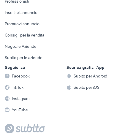
Professionisti
Arredamento e
Console e
Accessori per
Casalinghi
Inserisci annuncio
Videogiochi
animali
Elettrodomestici
Promuovi annuncio
Audio/Video
Musica e Film
Giardino e Fai da te
Consigli per la vendita
Fotografia
Libri e Riviste
Abbigliamento e
Negozi e Aziende
Telefonia
Strumenti Musicali
Accessori
Subito per le aziende
Sports
Tutto per i bambini
Seguici su
Scarica gratis l'App
Biciclette
Facebook
Subito per Android
Collezionismo
TikTok
Subito per iOS
Instagram
YouTube