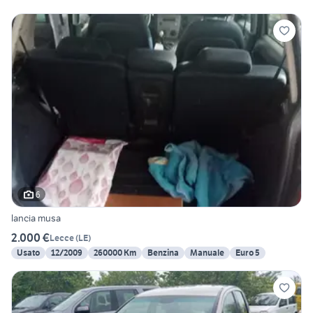
6
lancia musa
2.000 €
Lecce
(
LE
)
Usato
12/2009
260000 Km
Benzina
Manuale
Euro 5