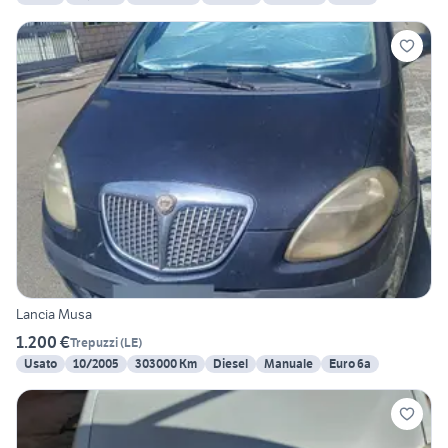
Lancia Musa
1.200 €
Trepuzzi
(
LE
)
Usato
10/2005
303000 Km
Diesel
Manuale
Euro 6a