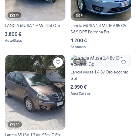
15
6
LANCIA MUSA 1.9 Multijet Oro
Lancia MUSA 1.3 Mjt 16V 95 CV
S&S DPF Poltrona Fra
3.800 €
4.200 €
AutoKlass
Santauto
17
Lancia Musa 1.4 8v Oro ecochic
Gpl
2.990 €
Anci Cars srl
20
Lancia MUSA 1.3 MJ 95cv D.Fn