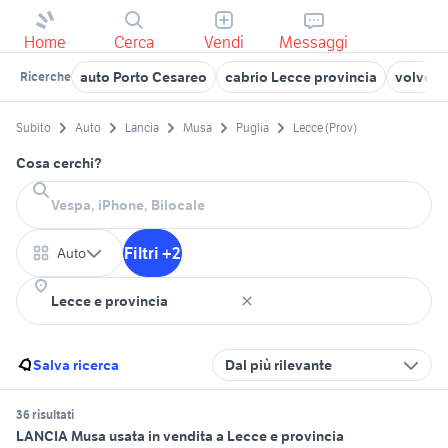
Home
Cerca
Vendi
Messaggi
auto Porto Cesareo
cabrio Lecce provincia
volvo L
Ricerche
Subito
Auto
Lancia
Musa
Puglia
Lecce (Prov)
Cosa cerchi?
Filtri +2
Auto
Salva ricerca
Dal più rilevante
36 risultati
LANCIA Musa usata in vendita a Lecce e provincia