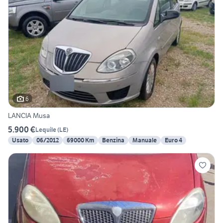
6
LANCIA Musa
5.900 €
Lequile
(
LE
)
Usato
06/2012
69000 Km
Benzina
Manuale
Euro 4