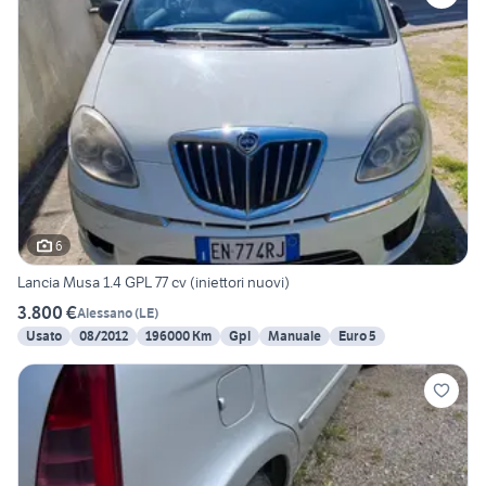
6
Lancia Musa 1.4 GPL 77 cv (iniettori nuovi)
3.800 €
Alessano
(
LE
)
Usato
08/2012
196000 Km
Gpl
Manuale
Euro 5