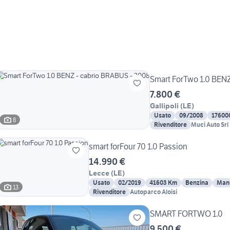
Smart ForTwo 1.0 BENZ
7.800 €
Gallipoli
(
LE
)
Usato
09/2008
17600
8
Rivenditore
Muci Auto Srl
smart forFour 70 1.0 Passion
14.990 €
Lecce
(
LE
)
Usato
02/2019
41603 Km
Benzina
Man
13
Rivenditore
Autoparco Aloisi
SMART FORTWO 1.0
9.500 €