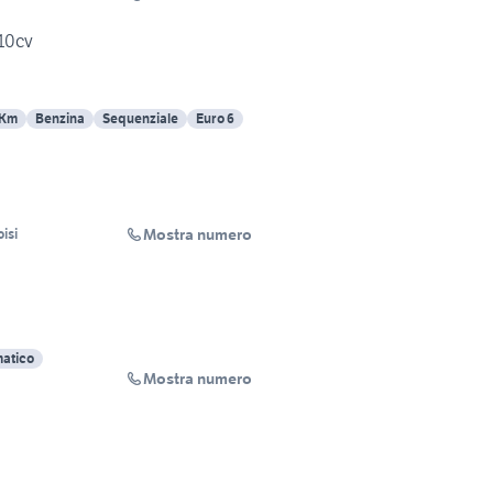
110cv
 Km
Benzina
Sequenziale
Euro 6
Mostra numero
isi
atico
Mostra numero