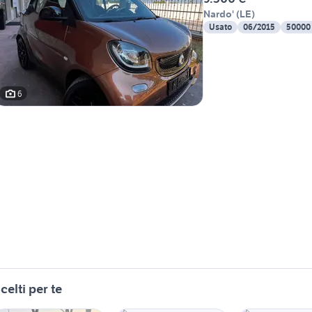
Nardo'
(
LE
)
Usato
06/2015
50000
6
celti per te