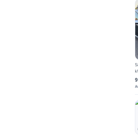
S
k
9
A