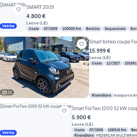
SMART 2009
4.800 €
Lecce
(
LE
)
Vetrina
Usato
07/2009
100000 Km
Benzina
Sequenziale
Eur
Smart fortwo coupe For
15.999 €
Lecce
(
LE
)
Usato
12/2017
101961
20
Rivenditore
Autoparco Alo
Smart ForTwo 1000 52 kW cou
5.900 €
Lecce
(
LE
)
Usato
07/2008
108916 Km
Be
Vetrina
Rivenditore
FEDERCAR MULTIBRA