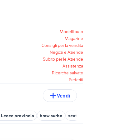
Modelli auto
Magazine
Consigli per la vendita
Negozi e Aziende
Subito per le Aziende
Assistenza
Ricerche salvate
Preferiti
Vendi
 Lecce provincia
bmw surbo
seat ibiza accessori auto Lecce pr