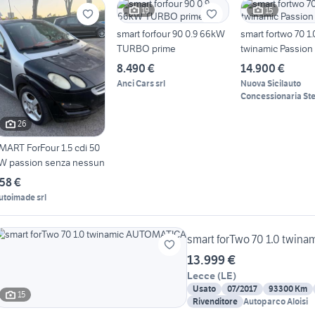
19
15
smart forfour 90 0.9 66kW
smart fortwo 70 1.
TURBO prime
twinamic Passion
8.490 €
14.900 €
Anci Cars srl
Nuova Sicilauto
Concessionaria Ste
26
MART ForFour 1.5 cdi 50
W passion senza nessun
58 €
utoimade srl
smart forTwo 70 1.0 twi
13.999 €
Lecce
(
LE
)
Usato
07/2017
93300 Km
15
Rivenditore
Autoparco Aloisi