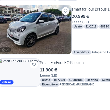
smart forFour Brabus 
20.999 €
Lecce
(
LE
)
Usato
11/2018
68590
25
Rivenditore
Autoparco Alo
Smart ForFour EQ Passion
11.900 €
Lecce
(
LE
)
Usato
06/2021
59000 Km
Elettrica
Autom
Vetrina
Rivenditore
FEDERCAR MULTIBRAND