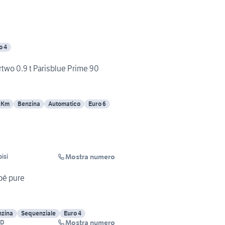
o 4
two 0.9 t Parisblue Prime 90
 Km
Benzina
Automatico
Euro 6
Mostra numero
isi
pé pure
nzina
Sequenziale
Euro 4
Mostra numero
ND