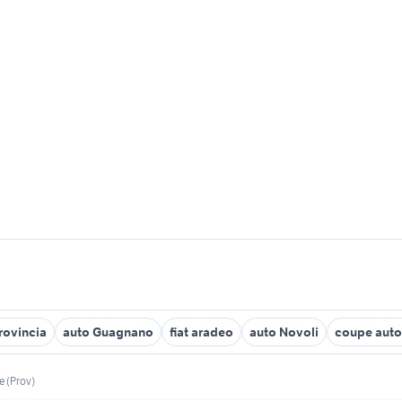
rovincia
auto Guagnano
fiat aradeo
auto Novoli
coupe auto
e (Prov)