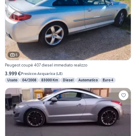
6
Peugeot coupé 407 diesel immediato realizzo
3.999 €
Presicce-Acquarica
(
LE
)
Usato
04/2008
83000 Km
Diesel
Automatico
Euro 4