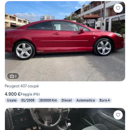
6
Peugeot 407 coupé
4.900 €
Foggia
(
FG
)
Usato
01/2009
280000 Km
Diesel
Automatico
Euro 4