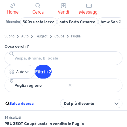
Home
Cerca
Vendi
Messaggi
500x usata lecce
auto Porto Cesareo
bmw San Giov
Ricerche
Subito
Auto
Peugeot
Coupé
Puglia
Cosa cerchi?
Filtri +2
Auto
Salva ricerca
Dal più rilevante
14 risultati
PEUGEOT Coupé usata in vendita in Puglia