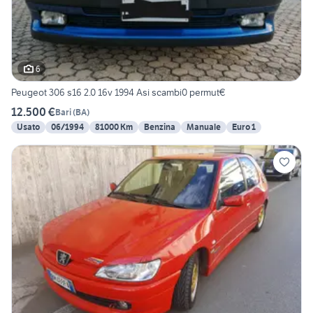
6
Peugeot 306 s16 2.0 16v 1994 Asi scambi0 permut€
12.500 €
Bari
(
BA
)
Usato
06/1994
81000 Km
Benzina
Manuale
Euro 1