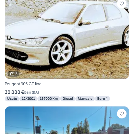
2
Peugeot 306 GT line
20.000 €
Bari
(
BA
)
Usato
12/2001
197000 Km
Diesel
Manuale
Euro 4