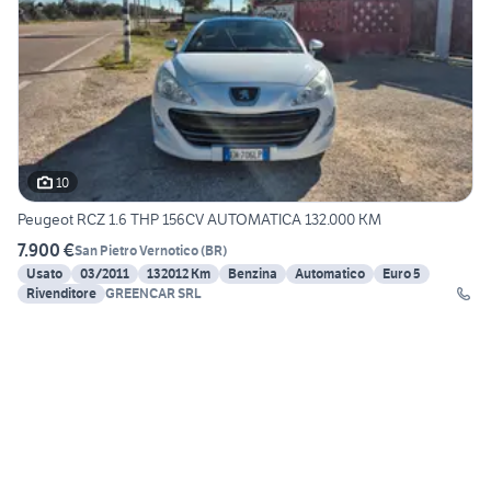
10
Peugeot RCZ 1.6 THP 156CV AUTOMATICA 132.000 KM
7.900 €
San Pietro Vernotico
(
BR
)
Usato
03/2011
132012 Km
Benzina
Automatico
Euro 5
Rivenditore
GREENCAR SRL