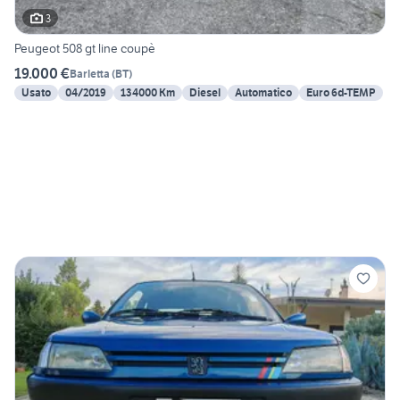
3
Peugeot 508 gt line coupè
19.000 €
Barletta
(
BT
)
Usato
04/2019
134000 Km
Diesel
Automatico
Euro 6d-TEMP