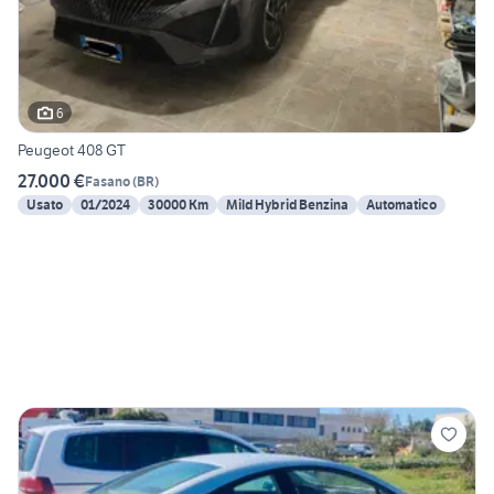
6
Peugeot 408 GT
27.000 €
Fasano
(
BR
)
Usato
01/2024
30000 Km
Mild Hybrid Benzina
Automatico