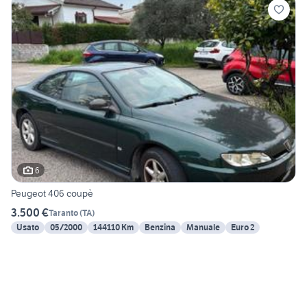
6
Peugeot 406 coupè
3.500 €
Taranto
(
TA
)
Usato
05/2000
144110 Km
Benzina
Manuale
Euro 2