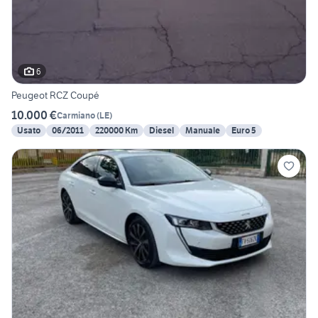
6
Peugeot RCZ Coupé
10.000 €
Carmiano
(
LE
)
Usato
06/2011
220000 Km
Diesel
Manuale
Euro 5