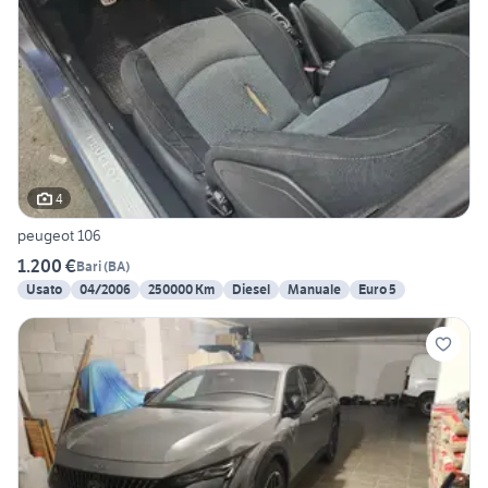
4
peugeot 106
1.200 €
Bari
(
BA
)
Usato
04/2006
250000 Km
Diesel
Manuale
Euro 5