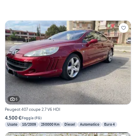
6
Peugeot 407 coupe 2.7 V6 HDI
4.500 €
Foggia
(
FG
)
Usato
10/2009
250000 Km
Diesel
Automatico
Euro 4